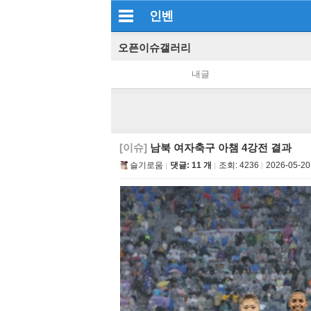
인벤
오픈이슈갤러리
내글
[이슈]
남북 여자축구 아챔 4강전 결과
슬기로움
댓글: 11 개
조회:
4236
2026-05-20