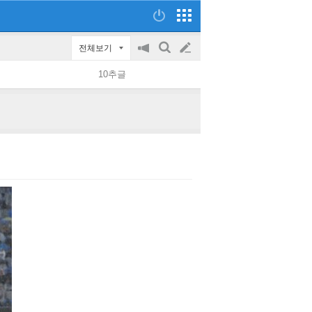
전체보기
공
검
글
지
색
10추글
on/off
쓰
기