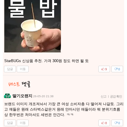
StarBUGs 신상품 추천. 가격 300원 정도 하면 될 듯
답글
이동
9
0
딸기오랜지
26-05-20 21:38
신고
|
공감 확인
브랜드 이미지 개조져놔서 가장 큰 여성 소비자층 다 떨어져 나갈듯. 그리
고 쟤들은 원래 스타벅스같은거 원래 안마시던 애들이라 뭐 분위기흐름
상 한두번은 처마셔도 세번은 안간다. ㅋㅋ
답글
이동
8
0