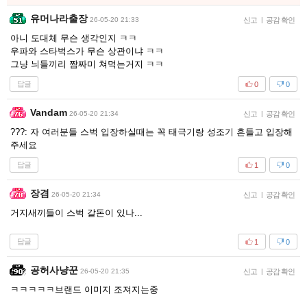
유머나라출장
26-05-20 21:33
신고
|
공감 확인
아니 도대체 무슨 생각인지 ㅋㅋ
우파와 스타벅스가 무슨 상관이냐 ㅋㅋ
그냥 늬들끼리 짬짜미 쳐먹는거지 ㅋㅋ
답글
0
0
Vandam
26-05-20 21:34
신고
|
공감 확인
???: 자 여러분들 스벅 입장하실때는 꼭 태극기랑 성조기 흔들고 입장해
주세요
답글
1
0
장겸
26-05-20 21:34
신고
|
공감 확인
거지새끼들이 스벅 갈돈이 있나...
답글
1
0
공허사냥꾼
26-05-20 21:35
신고
|
공감 확인
ㅋㅋㅋㅋㅋ브랜드 이미지 조져지는중