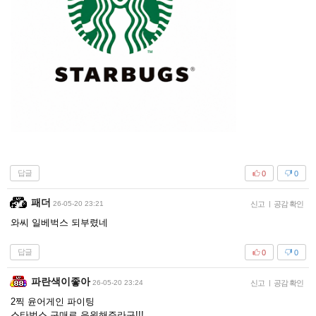
답글
0
0
패더
26-05-20 23:21
신고
|
공감 확인
와씨 일베벅스 되부렸네
답글
0
0
파란색이좋아
26-05-20 23:24
신고
|
공감 확인
2찍 윤어게인 파이팅
스타벅스 구매로 응원해주라구!!!