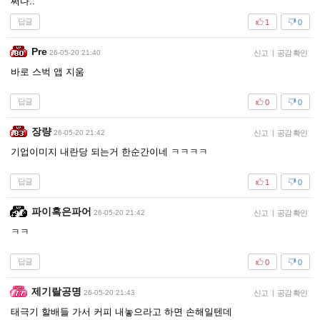
쩌다..
답글
1
0
Pre
26-05-20 21:40
신고
|
공감 확인
바로 스벅 앱 지움
답글
0
0
장량
26-05-20 21:42
신고
|
공감 확인
기업이미지 내란당 되는거 한순간이네 ㅋㅋㅋㅋ
답글
1
0
파이혹은파어
26-05-20 21:42
신고
|
공감 확인
ㅋㅋ
답글
0
0
제기랄공명
26-05-20 21:43
신고
|
공감 확인
태극기 할배들 가서 커피 내놓으라고 하면 손해일텐데