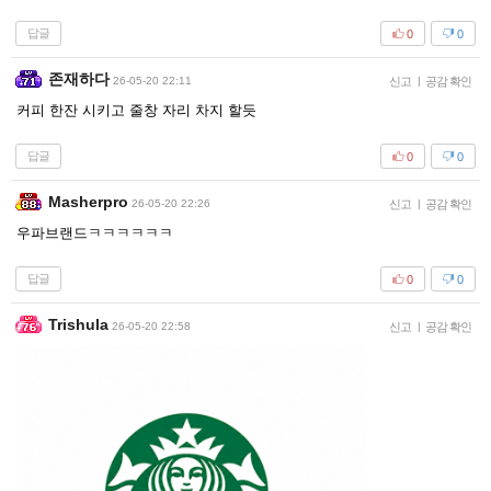
답글
0
0
존재하다
26-05-20 22:11
신고
|
공감 확인
커피 한잔 시키고 줄창 자리 차지 할듯
답글
0
0
Masherpro
26-05-20 22:26
신고
|
공감 확인
우파브랜드ㅋㅋㅋㅋㅋㅋ
답글
0
0
Trishula
26-05-20 22:58
신고
|
공감 확인