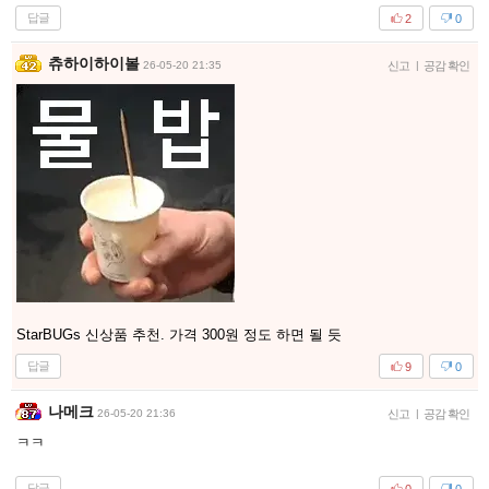
답글
2
0
츄하이하이볼
26-05-20 21:35
신고
|
공감 확인
StarBUGs 신상품 추천. 가격 300원 정도 하면 될 듯
답글
9
0
나메크
26-05-20 21:36
신고
|
공감 확인
ㅋㅋ
답글
0
0