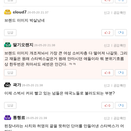
cloud7
26-05-20 21:37
신고
|
공감 확인
브렌드 이미지 박살났네
답글
2
0
딸기오랜지
26-05-20 21:38
신고
|
공감 확인
브랜드 이미지 개조져놔서 가장 큰 여성 소비자층 다 떨어져 나갈듯. 그리
고 쟤들은 원래 스타벅스같은거 원래 안마시던 애들이라 뭐 분위기흐름
상 한두번은 처마셔도 세번은 안간다. ㅋㅋ
답글
8
0
곽가
26-05-20 21:38
신고
|
공감 확인
이제 스벅서 커피 빨고 있는 넘들은 매국노들로 불러도되는 부분?
답글
0
0
통행료
26-05-20 21:39
신고
|
공감 확인
된장녀라는 사치와 허영의 끝을 뜻하던 단어를 만들어낸 스타벅스가 어