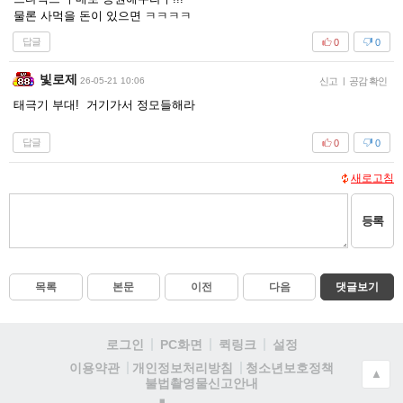
물론 사먹을 돈이 있으면 ㅋㅋㅋㅋ
답글
0
0
빛로제
26-05-21 10:06
신고
|
공감 확인
태극기 부대! 거기가서 정모들해라
답글
0
0
새로고침
등록
목록
본문
이전
다음
댓글보기
로그인
PC화면
퀵링크
설정
청소년보호정책
이용약관
개인정보처리방침
▲
불법촬영물신고안내