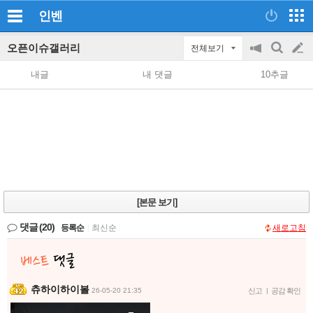
인벤
오픈이슈갤러리
전체보기
공
검
글
지
색
내글
내 댓글
10추글
on/off
쓰
기
[본문 보기]
댓글
(20)
등록순
|
최신순
새로고침
츄하이하이볼
26-05-20 21:35
신고
|
공감 확인