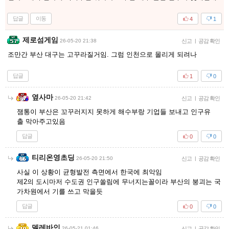
답글
이동
4
1
제로섬게임
26-05-20 21:38
신고
|
공감 확인
조만간 부산 대구는 고꾸라질거임. 그럼 인천으로 몰리게 되려나
답글
1
0
옆사마
26-05-20 21:42
신고
|
공감 확인
잼통이 부산은 꼬꾸러지지 못하게 해수부랑 기업들 보내고 인구유
출 막아주고있음
답글
0
0
티리온영초딩
26-05-20 21:50
신고
|
공감 확인
사실 이 상황이 균형발전 측면에서 한국에 최악임
제2의 도시마저 수도권 인구쏠림에 무너지는꼴이라 부산의 붕괴는 국
가차원에서 기를 쓰고 막을듯
답글
0
0
델레바인
26-05-21 01:46
신고
|
공감 확인