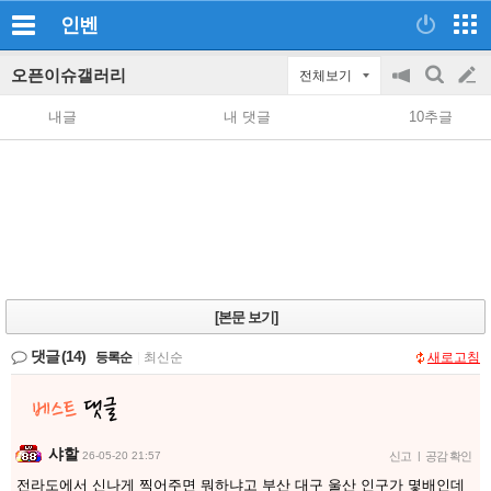
인벤
오픈이슈갤러리
전체보기
공
검
글
지
색
내글
내 댓글
10추글
on/off
쓰
기
[본문 보기]
댓글
(14)
등록순
|
최신순
새로고침
샤할
26-05-20 21:57
신고
|
공감 확인
전라도에서 신나게 찍어주면 뭐하냐고 부산 대구 울산 인구가 몇배인데