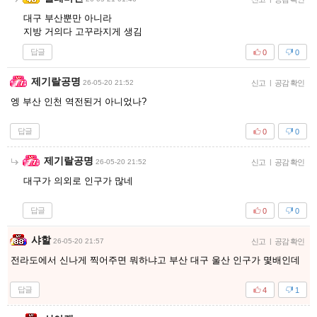
대구 부산뿐만 아니라
지방 거의다 고꾸라지게 생김
답글
0
0
제기랄공명
26-05-20 21:52
신고
|
공감 확인
엥 부산 인천 역전된거 아니었나?
답글
0
0
제기랄공명
26-05-20 21:52
신고
|
공감 확인
대구가 의외로 인구가 많네
답글
0
0
샤할
26-05-20 21:57
신고
|
공감 확인
전라도에서 신나게 찍어주면 뭐하냐고 부산 대구 울산 인구가 몇배인데
답글
4
1