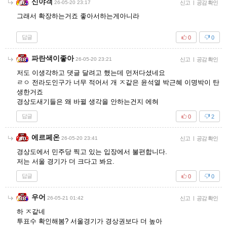
신야객
26-05-20 23:17
신고
|
공감 확인
그래서 확장하는거죠 좋아서하는게아니라
답글
0
0
파란색이좋아
26-05-20 23:21
신고
|
공감 확인
저도 이생각하고 댓글 달려고 했는데 먼저다셨네요
ㄹㅇ 전라도인구가 너무 적어서 개 ㅈ같은 윤석열 박근혜 이명박이 탄
생한거죠
경상도새기들은 왜 바뀔 생각을 안하는건지 에혀
답글
0
2
에르페온
26-05-20 23:41
신고
|
공감 확인
경상도에서 민주당 찍고 있는 입장에서 불편합니다.
저는 서울 경기가 더 크다고 봐요.
답글
0
0
우어
26-05-21 01:42
신고
|
공감 확인
하 ㅈ같네
투표수 확인해봄? 서울경기가 경상권보다 더 높아