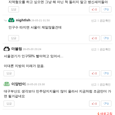
지역혐오를 하고 싶으면 그냥 해 아닌 척 돌리지 말고 병신새끼들아
답글
0
0
nightlsh
26-05-21 01:50
신고
|
공감 확인
인구수 따지면 서울이 제일많을건데
답글
0
0
마블링
26-05-20 23:24
신고
|
공감 확인
서울경기가 인구50% 빨아먹고 있어서...
이대론 지방의 미래가 없음.
답글
0
0
이양반이
26-05-20 23:30
신고
|
공감 확인
대구부산도 생각보다 민주당지지율이 많이 올라서 지금처럼 조금만더 가
면 될거같네요
답글
0
0
새로고침