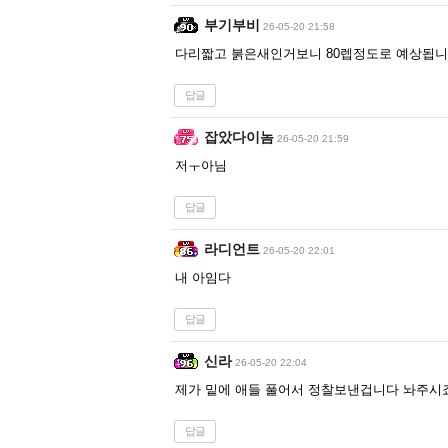
부기부비
26-05-20 21:58
다리짧고 붉은새인거보니 80렙정도로 예상됩
답글
잡았다이놈
26-05-20 21:59
저ㅜ아님
답글
라디언트
26-05-20 22:01
내 아임다
답글
신라
26-05-20 22:04
제가 밑에 애들 풀어서 정찰보낸겁니다 놔주시
답글