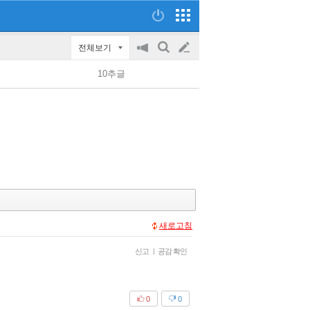
전체보기
공
검
글
지
색
10추글
on/off
쓰
기
새로고침
신고
|
공감 확인
0
0