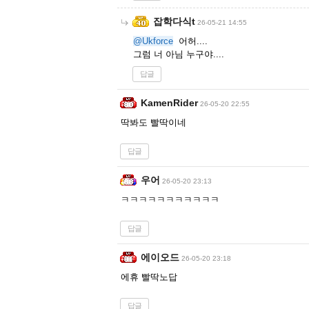
잡학다식t
26-05-21 14:55
@Ukforce
어허....
그럼 너 아님 누구야....
답글
KamenRider
26-05-20 22:55
딱봐도 빨딱이네
답글
우어
26-05-20 23:13
ㅋㅋㅋㅋㅋㅋㅋㅋㅋㅋㅋ
답글
에이오드
26-05-20 23:18
에휴 빨딱노답
답글