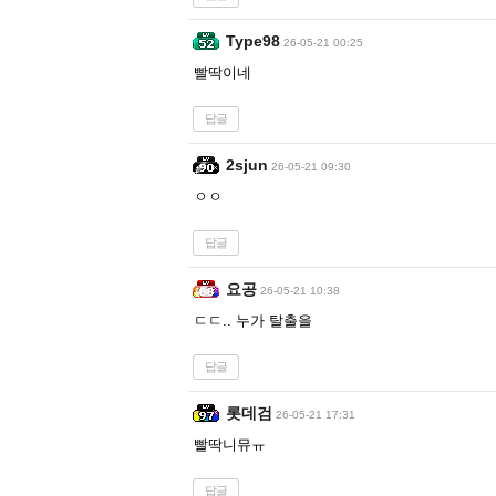
Type98
26-05-21 00:25
빨딱이네
답글
2sjun
26-05-21 09:30
ㅇㅇ
답글
요공
26-05-21 10:38
ㄷㄷ.. 누가 탈출을
답글
롯데검
26-05-21 17:31
빨딱니뮤ㅠ
답글