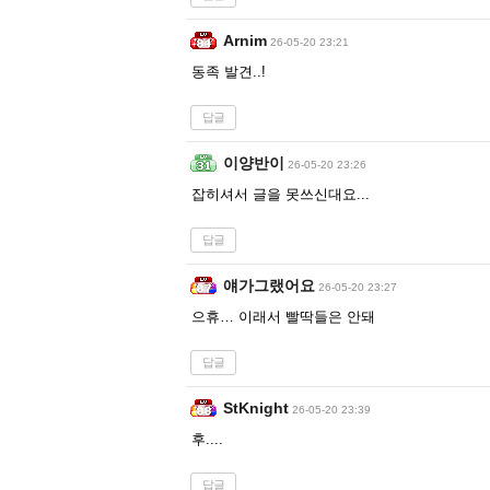
Arnim
26-05-20 23:21
동족 발견..!
답글
이양반이
26-05-20 23:26
잡히셔서 글을 못쓰신대요...
답글
얘가그랬어요
26-05-20 23:27
으휴… 이래서 빨딱들은 안돼
답글
StKnight
26-05-20 23:39
후....
답글