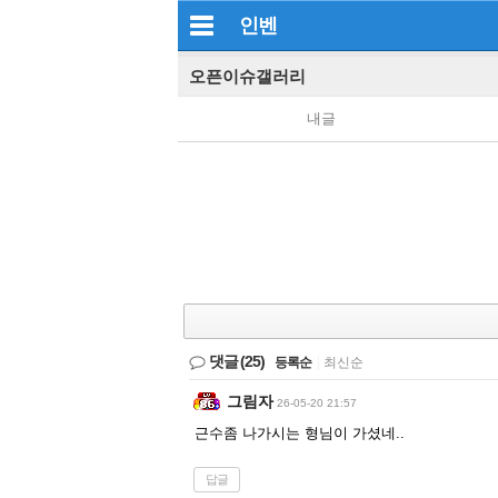
인벤
오픈이슈갤러리
내글
댓글
(25)
등록순
|
최신순
그림자
26-05-20 21:57
근수좀 나가시는 형님이 가셨네..
답글