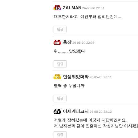
ZALMAN
26-05-20 22:04
대포한치라고 예전부터 잡히던건데....
답글
홍장
26-05-20 22:06
워,,,,,,,, 맛있겠다
답글
인생뭐있더라
26-05-20 22:11
빨딱 중 누굽니까
답글
이세계피크닉
26-05-20 22:13
저렇게 잡혀갔는데 어떻게 대답하겠어요.
저 남자분과 같이 연출하신 작성자님만 아시겠
답글