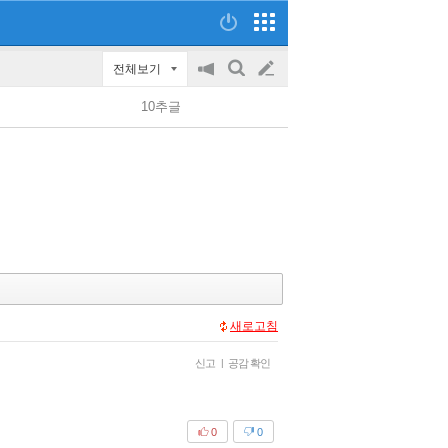
전체보기
공
검
글
지
색
10추글
on/off
쓰
기
새로고침
신고
|
공감 확인
0
0