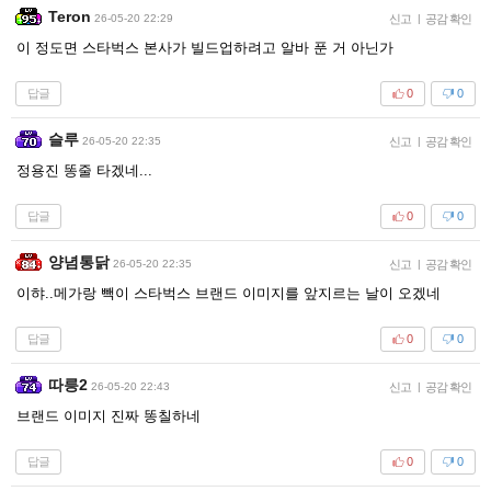
Teron
26-05-20 22:29
신고
|
공감 확인
이 정도면 스타벅스 본사가 빌드업하려고 알바 푼 거 아닌가
답글
0
0
슬루
26-05-20 22:35
신고
|
공감 확인
정용진 똥줄 타겠네...
답글
0
0
양념통닭
26-05-20 22:35
신고
|
공감 확인
이햐..메가랑 빽이 스타벅스 브랜드 이미지를 앞지르는 날이 오겠네
답글
0
0
따릉2
26-05-20 22:43
신고
|
공감 확인
브랜드 이미지 진짜 똥칠하네
답글
0
0