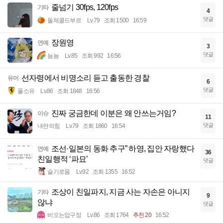
줄넘기 30fps, 120fps
기타
4
댓글
돌체콜드부르
Lv.79
조회 1500
16:59
장원영
연예
3
댓글
뇸뇸
Lv.85
조회 992
16:56
선자령에서 비명소리 듣고 출동한 경찰
유머
6
댓글
풀소유
Lv.86
조회 1848
16:56
진짜 궁금한데 이분은 왜 안쓰는거임?
이슈
11
댓글
내란의힘
Lv.79
조회 1860
16:54
조선·일본의 동화 추구” 하영, 집안 자랑했다
연예
36
친일행적 ‘파묘’
댓글
슬기로움
Lv.92
조회 1355
16:52
조상이 친일파지, 지금 사는 자손은 아니지
기타
9
않냐
댓글
비오는압구정
Lv.86
조회 1764
추천 20
16:52