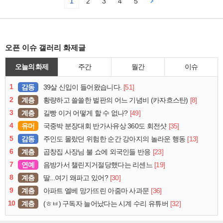
1
2
3
4
5
오픈 이슈 갤러리 화제글
오늘의 화제
주간
월간
이슈
1
감동
[51]
39살 신입이 들어왔습니다.
2
계층
[8]
황량하고 쓸쓸한 벌판의 어느 기념비 (카자흐스탄)
3
계층
[49]
길빵 이거 어떻게 할 수 없나?
4
유머
[35]
국중박 분장대회 반가사유상 360도 회전샷
5
감동
[13]
주인도 몰랐던 위험한 순간 강아지의 놀라운 행동
6
계층
[23]
곱창집 사장님 불 쇼에 외국인들 반응
7
연예
[19]
음방가서 챌린지거절당했다는 리센느
8
계층
[30]
딸...여기 왜파고 있어?
9
계층
[36]
아파트 엘베 망가뜨린 아줌마 사과문
10
계층
[32]
(ㅎㅂ) 구독자 늘어났다는 시계 수리 유튜버