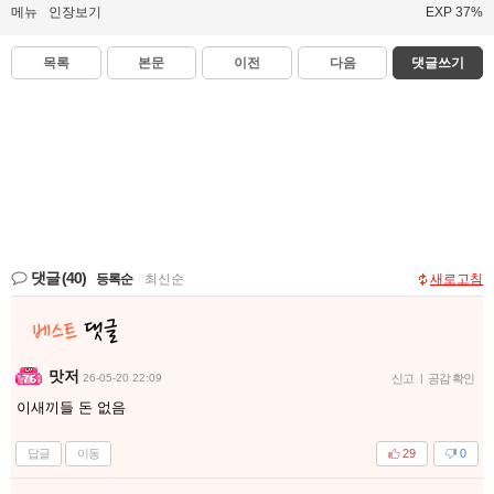
메뉴
인장보기
EXP 37%
목록
본문
이전
다음
댓글쓰기
댓글
(40)
등록순
|
최신순
새로고침
맛저
26-05-20 22:09
신고
|
공감 확인
이새끼들 돈 없음
답글
이동
29
0