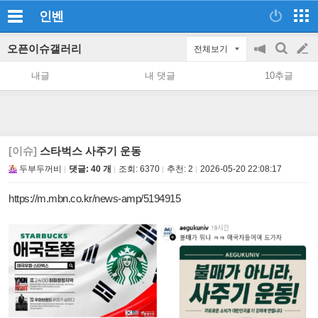
인벤
오픈이슈갤러리
전체보기
공
검
글
지
색
내글
내 댓글
10추글
on/off
쓰
기
[이슈]
스타벅스 사주기 운동
두부두꺼비
댓글: 40 개
조회:
6370
추천:
2
2026-05-20 22:08:17
https://m.mbn.co.kr/news-amp/5194915