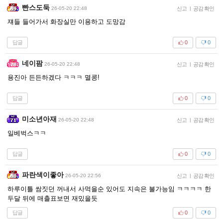
빤스도둑
26-05-20 22:48
신고
|
공감 확인
쟤들 들어가서 화장실만 이용하고 도망감
답글
0
0
네이팜
26-05-20 22:48
신고
|
공감 확인
용진아 든든하겠다 ㅋㅋㅋ 멸콩!
답글
0
0
미소년아재
26-05-20 22:48
신고
|
공감 확인
일베벅스ㅋㅋ
답글
0
0
파란색이좋아
26-05-20 22:56
신고
|
공감 확인
하루이틀 쌈짓던 꺼내서 사먹을순 있어도 지속은 불가능임 ㅋㅋㅋㅋ 한
두달 뒤에 매출표보면 재밌을듯
답글
0
0