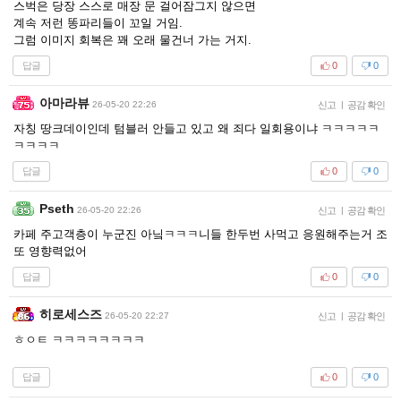
스벅은 당장 스스로 매장 문 걸어잠그지 않으면
계속 저런 똥파리들이 꼬일 거임.
그럼 이미지 회복은 꽤 오래 물건너 가는 거지.
답글
0
0
아마라뷰
26-05-20 22:26
신고
|
공감 확인
자칭 땅크데이인데 텀블러 안들고 있고 왜 죄다 일회용이냐 ㅋㅋㅋㅋㅋ
ㅋㅋㅋㅋ
답글
0
0
Pseth
26-05-20 22:26
신고
|
공감 확인
카페 주고객층이 누군진 아닠ㅋㅋㅋ니들 한두번 사먹고 응원해주는거 조
또 영향력없어
답글
0
0
히로세스즈
26-05-20 22:27
신고
|
공감 확인
ㅎㅇㅌ ㅋㅋㅋㅋㅋㅋㅋㅋ
답글
0
0