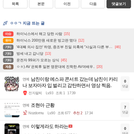
목록
본문
이전
다음
댓글보기
ㅇㅇㄱ 지금 뜨는 글
하이닉스에서 해고 당한 사람
[15]
이슈
하이닉스 200만원 새로운 빙고판 떴다
[12]
유머
'4대째 의사 집안' 하영, 증조부 친일 의혹에 "사실과 다른 부분 있어"
[46]
기타
방세 내고 갑니당
[13]
기타
운전자 99퍼가 모르는 상식
[45]
기타
ㅇㅎ) AV 은퇴후 일본 명문대에 진학한 AV여배우..
[20]
계층
남친이랑 에스파 콘서트 갔는데 남친이 카리
연예
0
나 보자마자 입 벌리고 감탄하면서 영상 찍음.
댓글
전자팔찌
Lv.93
조회 1
17:39
조현아 근황
연예
7
댓글
Nozdormu
Lv.90
조회 677
추천 2
17:34
이렇게라도 하라는
연예
0
댓글