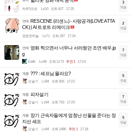
헐리웃 영화 대박 공식
유머
3
댓글
하루5프로
Lv.50
조회 427
17:25
RESCENE (리센느) - 사랑공격(LOVE ATTA
연예
2
CK) | AI 트로트 리메이크
댓글
영원한하늘
Lv.71
조회 297
17:24
영화 찍으면서 너무나 서러웠던 조연 배우.jp
연예
7
g
댓글
Earth
Lv.96
조회 1173
추천 1
17:24
??? : 셰프님 몰라요?
계층
5
댓글
강슬기
Lv.94
조회 835
17:22
피자설기
계층
7
댓글
강슬기
Lv.94
조회 753
17:20
장기 근속자들에게 엄청난 선물을 준다는 정
계층
5
지선 셰프
댓글
강슬기
Lv.94
조회 1486
추천 1
17:18