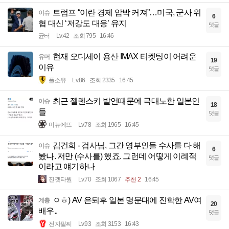
트럼프 “이란 경제 압박 커져”…미국, 군사 위
이슈
6
협 대신 ‘저강도 대응’ 유지
댓글
균터
Lv.42
조회 795
16:46
현재 오디세이 용산 IMAX 티켓팅이 어려운
유머
19
이유
댓글
풀소유
Lv.86
조회 2335
16:45
최근 젤렌스키 발언때문에 극대노한 일본인
이슈
18
들
댓글
미뉴에뜨
Lv.78
조회 1965
16:45
김건희 - 검사님, 그간 영부인들 수사를 다 해
이슈
6
봤나. 저만 (수사를) 했죠. 그런데 어떻게 이례적
댓글
이라고 얘기하나
진겟타원
Lv.70
조회 1067
추천 2
16:45
ㅇㅎ) AV 은퇴후 일본 명문대에 진학한 AV여
계층
20
배우..
댓글
전자팔찌
Lv.93
조회 3153
16:43