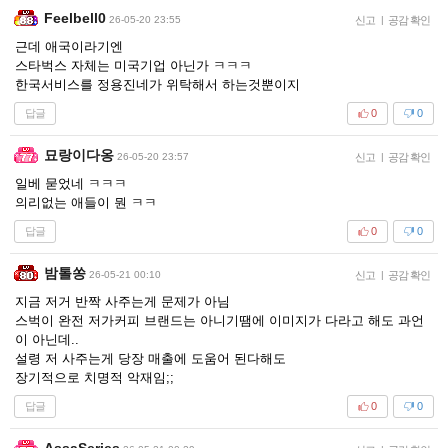
Feelbell0
26-05-20 23:55
신고
|
공감 확인
근데 애국이라기엔
스타벅스 자체는 미국기업 아닌가 ㅋㅋㅋ
한국서비스를 정용진네가 위탁해서 하는것뿐이지
답글
0
0
묘랑이다옹
26-05-20 23:57
신고
|
공감 확인
일베 묻었네 ㅋㅋㅋ
의리없는 애들이 뭔 ㅋㅋ
답글
0
0
밤톨쏭
26-05-21 00:10
신고
|
공감 확인
지금 저거 반짝 사주는게 문제가 아님
스벅이 완전 저가커피 브랜드는 아니기땜에 이미지가 다라고 해도 과언
이 아닌데..
설령 저 사주는게 당장 매출에 도움어 된다해도
장기적으로 치명적 악재임;;
답글
0
0
AssaSeries