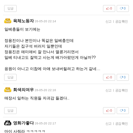
답글
0
0
육체노동자
26-05-20 22:14
신고
|
공감 확인
일베충들이 보기에는
정용진이나 본인이나 똑같은 일베충인데
자기들은 집구석 버러지 일뿐인데
정용진은 애미애비 잘 만나서 멸콩거리면서
일베 티내고도 잘먹고 사는게 배가아팠던게 아닐까??
응원이 아니고 이참에 아얘 보내버릴려고 하는거 같네…
답글
0
0
회색의여우
26-05-20 22:16
신고
|
공감 확인
매장서 일하는 직원들 자괴감 들겠다..
답글
0
0
영화가좋다
26-05-20 22:17
신고
|
공감 확인
마이 사줘라 ㅋㅋㅋㅋㅋ