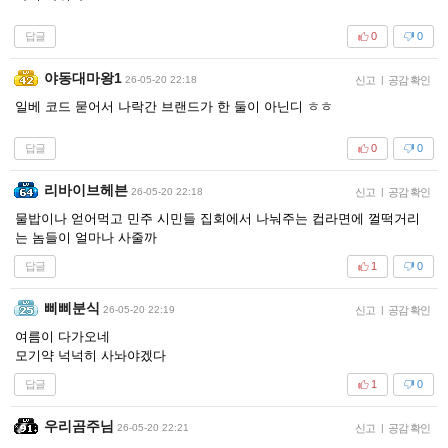
답글
0
0
야동대마왕1
26-05-20 22:18
신고
|
공감 확인
일베 코드 묻어서 나락간 브랜드가 한 둘이 아닌디 ㅎㅎ
답글
0
0
리바이브헤븐
26-05-20 22:18
신고
|
공감 확인
물밥이나 얻어먹고 민주 시민들 집회에서 나눠주는 컵라면에 껄떡거리
는 놈들이 얼마나 사줄까
답글
1
0
삐삐분식
26-05-20 22:19
신고
|
공감 확인
여름이 다가오네
모기약 넉넉히 사놔야겠다
답글
1
0
우리곰주님
26-05-20 22:21
신고
|
공감 확인