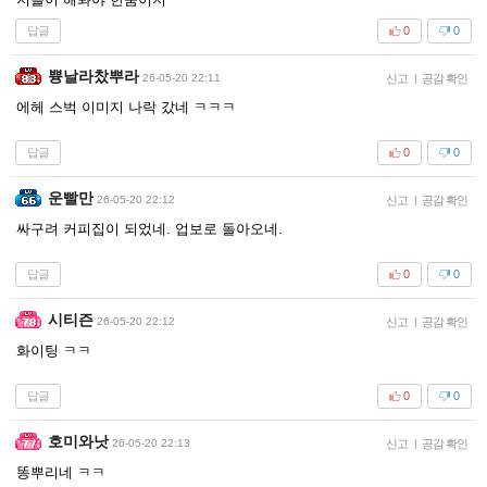
답글
0
0
쁑날라찼뿌라
26-05-20 22:11
신고
|
공감 확인
에헤 스벅 이미지 나락 갔네 ㅋㅋㅋ
답글
0
0
운빨만
26-05-20 22:12
신고
|
공감 확인
싸구려 커피집이 되었네. 업보로 돌아오네.
답글
0
0
시티즌
26-05-20 22:12
신고
|
공감 확인
화이팅 ㅋㅋ
답글
0
0
호미와낫
26-05-20 22:13
신고
|
공감 확인
똥뿌리네 ㅋㅋ