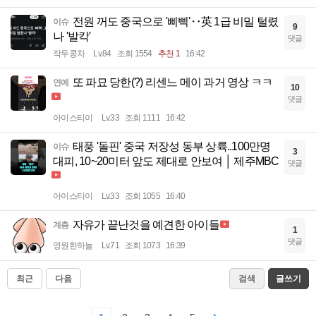
전원 꺼도 중국으로 '삐삑'‥英 1급 비밀 털렸
이슈
9
나 '발칵'
댓글
작두콩차
Lv.84
조회 1554
추천 1
16:42
또 파묘 당한(?) 리센느 메이 과거 영상 ㅋㅋ
연예
10
댓글
아이스티이
Lv.33
조회 1111
16:42
태풍 '돌핀' 중국 저장성 동부 상륙..100만명
이슈
3
대피, 10~20미터 앞도 제대로 안보여 │ 제주MBC
댓글
아이스티이
Lv.33
조회 1055
16:40
자유가 끝난것을 예견한 아이들
계층
1
댓글
영원한하늘
Lv.71
조회 1073
16:39
최근
다음
검색
글쓰기