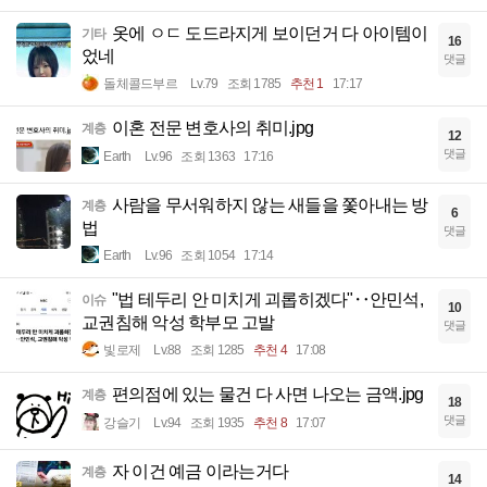
옷에 ㅇㄷ 도드라지게 보이던거 다 아이템이
기타
16
었네
댓글
돌체콜드부르
Lv.79
조회 1785
추천 1
17:17
이혼 전문 변호사의 취미.jpg
계층
12
댓글
Earth
Lv.96
조회 1363
17:16
사람을 무서워하지 않는 새들을 쫓아내는 방
계층
6
법
댓글
Earth
Lv.96
조회 1054
17:14
"법 테두리 안 미치게 괴롭히겠다"‥안민석,
이슈
10
교권침해 악성 학부모 고발
댓글
빛로제
Lv.88
조회 1285
추천 4
17:08
편의점에 있는 물건 다 사면 나오는 금액.jpg
계층
18
댓글
강슬기
Lv.94
조회 1935
추천 8
17:07
자 이건 예금 이라는거다
계층
14