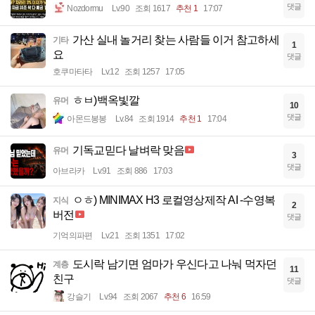
댓글
Nozdormu
Lv.90
조회 1617
추천 1
17:07
가산 실내 놀거리 찾는 사람들 이거 참고하세
기타
1
요
댓글
호쿠마타타
Lv.12
조회 1257
17:05
ㅎㅂ)백옥빛깔
유머
10
댓글
아몬드봉봉
Lv.84
조회 1914
추천 1
17:04
기독교믿다 날벼락 맞음
유머
3
댓글
아브라카
Lv.91
조회 886
17:03
ㅇㅎ) MINIMAX H3 로컬영상제작 AI -수영복
지식
2
버전
댓글
기억의파편
Lv.21
조회 1351
17:02
도시락 남기면 엄마가 우신다고 나눠 먹자던
계층
11
친구
댓글
강슬기
Lv.94
조회 2067
추천 6
16:59