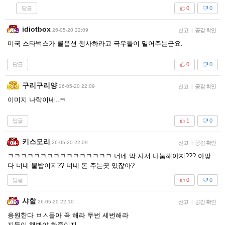
답글
0
0
idiotbox
26-05-20 22:09
신고
|
공감 확인
미국 스타벅스가 콜옵션 행사하라고 극우들이 밀어주는군요.
답글
0
0
구리구리양
26-05-20 22:09
신고
|
공감 확인
이미지 나락이네..ㅋ
답글
1
0
키스모리
26-05-20 22:09
신고
|
공감 확인
ㅋㅋㅋㅋㅋㅋㅋㅋㅋㅋㅋㅋㅋㅋㅋㅋ 너네 막 사서 나눔해야지??? 아맞
다 너네 물밥이지?? 너네 돈 주는곳 있잖아?
답글
0
0
샤할
26-05-20 22:10
신고
|
공감 확인
응원한다 ㅂㅅ들아 꼭 해라 두번 세번해라
지들이 해봐야 한줌이지