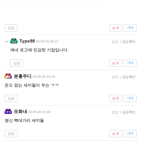
답글
0
0
Type98
26-05-21 00:11
신고
|
공감 확인
얘네 로고에 민감한 기업입니다.
답글
0
0
분홍주디
26-05-20 23:24
신고
|
공감 확인
돈도 없는 새끼들이 무슨 ㅋㅋ
답글
0
0
또화내
26-05-20 23:43
신고
|
공감 확인
병신 빡대가리 새끼들
답글
0
0