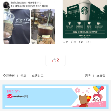
2
추천확인
신고
스팸신고
공유
스크랩
견적의 대가
두부두꺼비