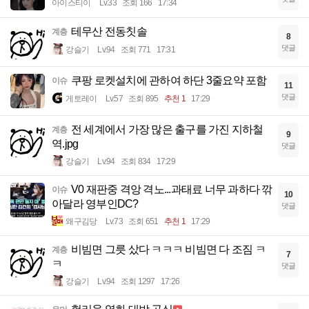
아이스티이
Lv.33
조회 166
17:34
테무산 전동칫솔
계층
8
댓글
강슬기
Lv.94
조회 771
17:31
쿠팡 로켓설치에 관하여 하단 3줄요약 포함
이슈
11
댓글
게토레이
Lv.57
조회 895
추천 1
17:29
전 세계에서 가장 많은 출구를 가진 지하철
계층
9
역.jpg
댓글
강슬기
Lv.94
조회 834
17:29
V0 재판중 격앙 격노...과태료 너무 과하다 깎
이슈
10
아달라 영부인DC?
댓글
왜구김당
Lv.73
조회 651
추천 1
17:29
비빔면 그릇 샀다 ㅋㅋㅋ 비빔면 다 조짐 ㅋ
계층
7
ㅋ
댓글
강슬기
Lv.94
조회 1297
17:26