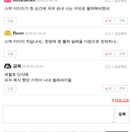
26-05-21 00:29
신고
|
공감 확인
스벅 이미지가 한 순간에 극우 쉰내 나는 커피로 몰락해버렸네
답글
0
0
Ruun
26-05-21 00:40
신고
|
공감 확인
스벅 이미지 작살나네;; 한방에 뭔 틀딱 일베들 다방으로 전락하냐;;
답글
0
0
금욕
26-05-21 03:32
신고
|
공감 확인
세월호 단식때
피자 폭식 했던 기억이 나네 벌레새키들
답글
0
0
새로고침
등록