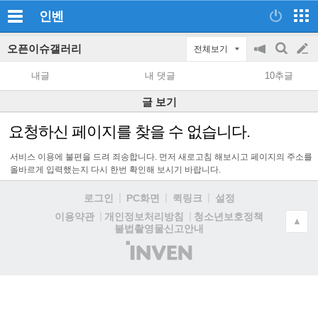
인벤
오픈이슈갤러리
전체보기
공
검
글
지
색
내글
내 댓글
10추글
on/off
쓰
글 보기
기
요청하신 페이지를 찾을 수 없습니다.
서비스 이용에 불편을 드려 죄송합니다. 먼저 새로고침 해보시고 페이지의 주소를
올바르게 입력했는지 다시 한번 확인해 보시기 바랍니다.
로그인
PC화면
퀵링크
설정
청소년보호정책
이용약관
개인정보처리방침
▲
불법촬영물신고안내
(주)
인
벤