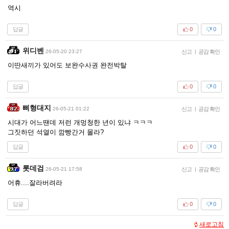
역시
답글
0
0
위디벤
26-05-20 23:27
신고
|
공감 확인
이딴새끼가 있어도 보완수사권 완전박탈
답글
0
0
삐형대지
26-05-21 01:22
신고
|
공감 확인
시대가 어느땐데 저런 개멍청한 년이 있냐 ㅋㅋㅋ
그짓하던 석열이 깜빵간거 몰라?
답글
0
0
롯데검
26-05-21 17:58
신고
|
공감 확인
어휴....잘라버려라
답글
0
0
새로고침