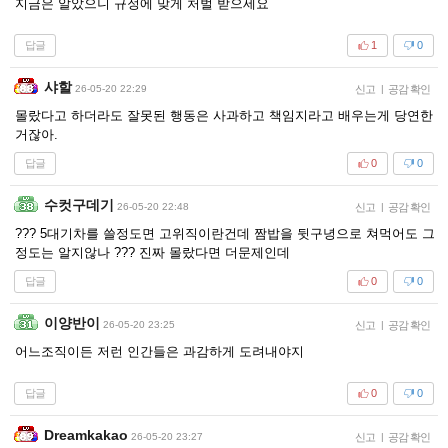
지금은 알았으니 규정에 맞게 처벌 받으세요
답글
1
0
샤할
26-05-20 22:29
신고
|
공감 확인
몰랐다고 하더라도 잘못된 행동은 사과하고 책임지라고 배우는게 당연한
거잖아.
답글
0
0
수컷구데기
26-05-20 22:48
신고
|
공감 확인
??? 5대기차를 쓸정도면 고위직이란건데 짬밥을 뒷구녕으로 쳐먹어도 그
정도는 알지않나 ??? 진짜 몰랐다면 더문제인데
답글
0
0
이양반이
26-05-20 23:25
신고
|
공감 확인
어느조직이든 저런 인간들은 과감하게 도려내야지
답글
0
0
Dreamkakao
26-05-20 23:27
신고
|
공감 확인