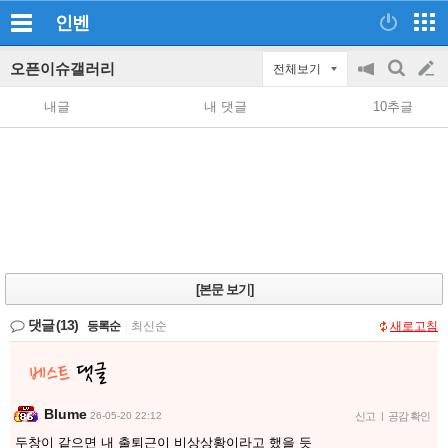
인벤
오픈이슈갤러리
전체보기
공
검
글
지
색
내글
내 댓글
10추글
on/off
쓰
기
[본문 보기]
댓글
(13)
등록순
|
최신순
새로고침
Blume
26-05-20 22:12
신고
|
공감 확인
두창이 같으면 내 출퇴근이 비상상황이라고 했을 듯