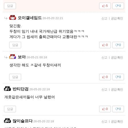
답글
5
0
오이갤네임드
26-05-20 22:21
신고
|
공감 확인
맞긴함.
두창이 임기 내내 국가재난급 위기였음ㅋㅋㅋ
게다가 그 씹새끼 출퇴근때마다 교통대란ㅋㅋㅋ
답글
0
0
보아
26-05-21 00:16
신고
|
공감 확인
생각만 해도 ㅈ같네 두창이새끼
답글
0
0
반티단검
26-05-20 22:16
신고
|
공감 확인
개좃같은새끼들이 너무 널렸어
답글
0
0
많이슬프다
26-05-20 22:18
신고
|
공감 확인