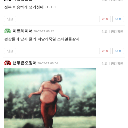
전부 비슷하게 생기셧네 ㅋㅋㅋ
답글
0
0
이트레이너
26-05-21 00:12
신고
|
공감 확인
관상들이 남자 졸라 피말라죽일 스타일들같네...
답글
0
0
년묶은오징어
26-05-21 00:54
신고
|
공감 확인