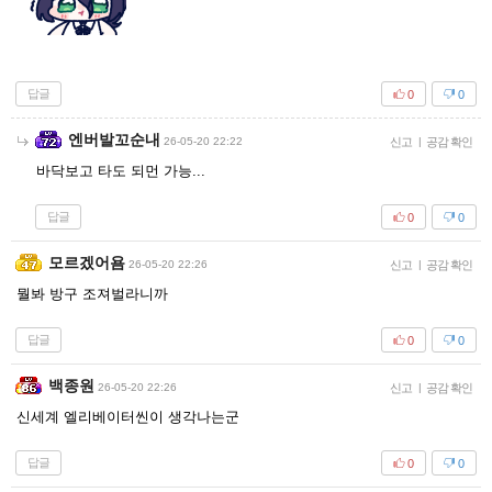
답글
0
0
엔버발꼬순내
26-05-20 22:22
신고
|
공감 확인
바닥보고 타도 되먼 가능...
답글
0
0
모르겠어욤
26-05-20 22:26
신고
|
공감 확인
뭘봐 방구 조져벌라니까
답글
0
0
백종원
26-05-20 22:26
신고
|
공감 확인
신세계 엘리베이터씬이 생각나는군
답글
0
0