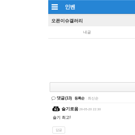
인벤
오픈이슈갤러리
내글
댓글
(13)
등록순
|
최신순
슬기로움
26-05-20 22:30
슬기 최고!
답글