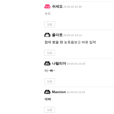
쉬세요
26-05-20 22:49
ㅇㄷ
답글
폴아웃
26-05-20 23:14
첨에 봤을 땐 눈웃음보고 바로 입덕
답글
나탈리아
26-05-20 23:28
이~뻐~
답글
Marcion
26-05-20 23:35
예뻐
답글