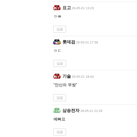
요고
26-05-21 13:23
ㅇㅃ
답글
롯데검
26-05-21 17:58
ㅇㄷ
답글
기술
26-05-21 18:44
“안산의 무쌍”
답글
삼송전자
26-05-21 21:28
예뻐요
답글