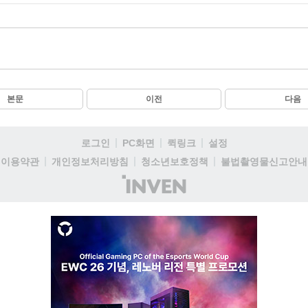
본문
이전
다음
로그인
PC화면
퀵링크
설정
이용약관
개인정보처리방침
청소년보호정책
불법촬영물신고안내
(주)
인
벤