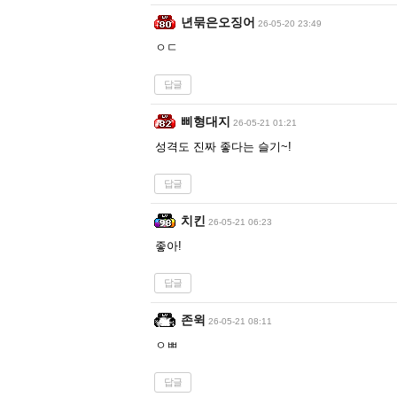
년묶은오징어
26-05-20 23:49
ㅇㄷ
답글
삐형대지
26-05-21 01:21
성격도 진짜 좋다는 슬기~!
답글
치킨
26-05-21 06:23
좋아!
답글
존윅
26-05-21 08:11
ㅇㅃ
답글