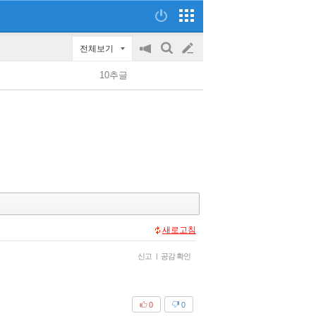
전체보기
공
검
글
지
색
10추글
on/off
쓰
기
새로고침
신고
|
공감 확인
0
0