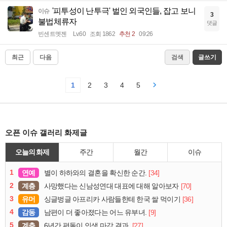
'피투성이 난투극' 벌인 외국인들, 잡고 보니
이슈
3
불법체류자
댓글
빈센트멧젠
Lv.60
조회 1862
추천 2
09:26
최근
다음
검색
글쓰기
1
2
3
4
5
오픈 이슈 갤러리 화제글
오늘의 화제
주간
월간
이슈
1
연예
[34]
별이 하하와의 결혼을 확신한 순간.
2
계층
[70]
사망했다는 신남성연대 대표에 대해 알아보자
3
유머
[36]
싱글벙글 아프리카 사람들한테 한국 쌀 먹이기
4
감동
[9]
남편이 더 좋아졌다는 어느 유부녀.
5
계층
[27]
6년간 편돌이 인생 마감 결과.