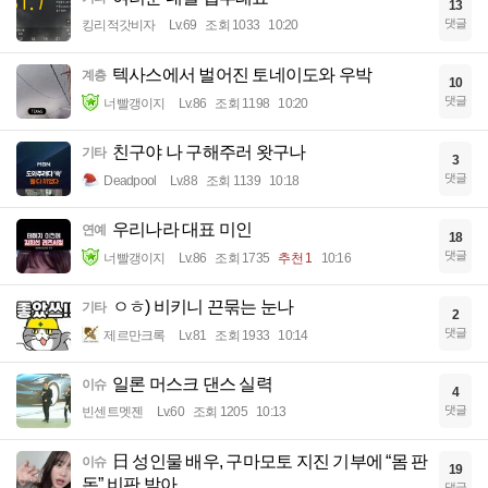
13
댓글
킹리적갓비자
Lv.69
조회 1033
10:20
텍사스에서 벌어진 토네이도와 우박
계층
10
댓글
너빨갱이지
Lv.86
조회 1198
10:20
친구야 나 구해주러 왓구나
기타
3
댓글
Deadpool
Lv.88
조회 1139
10:18
우리나라 대표 미인
연예
18
댓글
너빨갱이지
Lv.86
조회 1735
추천 1
10:16
ㅇㅎ) 비키니 끈묶는 눈나
기타
2
댓글
제르만크록
Lv.81
조회 1933
10:14
일론 머스크 댄스 실력
이슈
4
댓글
빈센트멧젠
Lv.60
조회 1205
10:13
日 성인물 배우, 구마모토 지진 기부에 “몸 판
이슈
19
돈” 비판 받아
댓글