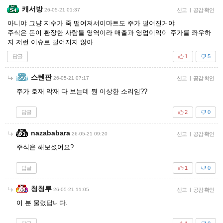
캐서방
26-05-21 01:37
신고
|
공감 확인
아니야 그냥 지수가 죽 떨어져서이마트도 주가 떨어진거야
주식은 돈이 환장한 사람들 영역이라 매출과 영업이익이 주가를 좌우하
지 저런 이슈로 떨어지지 않아
답글
1
5
스텐판
26-05-21 07:17
신고
|
공감 확인
주가 호재 악재 다 보는데 뭔 이상한 소리임??
답글
2
0
nazababara
26-05-21 09:20
신고
|
공감 확인
주식은 해보셨어요?
답글
1
0
청청루
26-05-21 11:05
신고
|
공감 확인
이 분 물렸답니다.