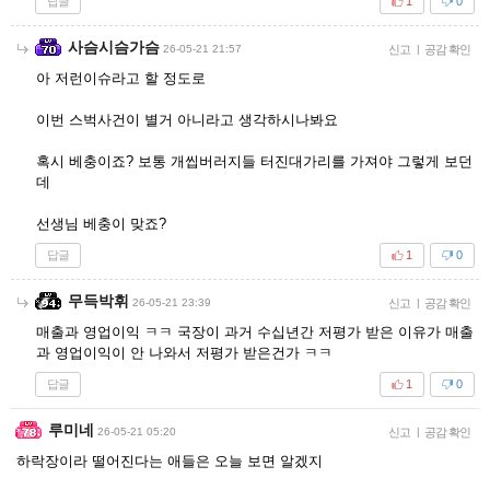
답글
1
0
사슴시슴가슴
26-05-21 21:57
신고
|
공감 확인
아 저런이슈라고 할 정도로
이번 스벅사건이 별거 아니라고 생각하시나봐요
혹시 베충이죠? 보통 개씹버러지들 터진대가리를 가져야 그렇게 보던
데
선생님 베충이 맞죠?
답글
1
0
무득박휘
26-05-21 23:39
신고
|
공감 확인
매출과 영업이익 ㅋㅋ 국장이 과거 수십년간 저평가 받은 이유가 매출
과 영업이익이 안 나와서 저평가 받은건가 ㅋㅋ
답글
1
0
루미네
26-05-21 05:20
신고
|
공감 확인
하락장이라 떨어진다는 애들은 오늘 보면 알겠지