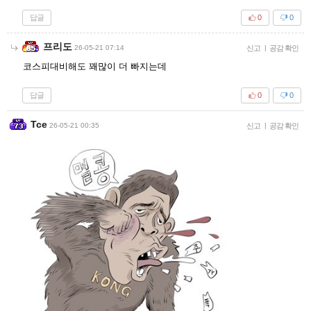
답글
0
0
프리도
26-05-21 07:14
신고
|
공감 확인
코스피대비해도 꽤많이 더 빠지는데
답글
0
0
Tce
26-05-21 00:35
신고
|
공감 확인