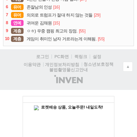
6
유머
[16]
존잘남의 인성
7
유머
[29]
의외로 트럼프가 절대 하지 않는 것들
8
연예
[15]
귀여운 김채원
9
계층
[55]
ㅇㅎ) 우중 캠핑 최고의 장점.
10
계층
[55]
게임이 취미인 남자 거르라는게 이해됨.
로그인
PC화면
퀵링크
설정
청소년보호정책
이용약관
개인정보처리방침
▲
불법촬영물신고안내
(주)
인
벤