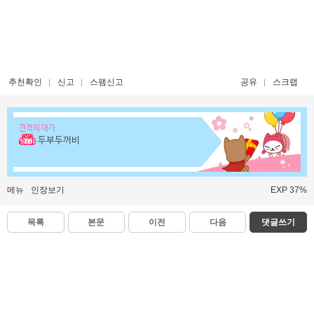
추천확인
신고
스팸신고
공유
스크랩
견적의 대가
두부두꺼비
메뉴
인장보기
EXP 37%
목록
본문
이전
다음
댓글쓰기