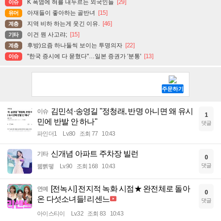
K 폭염에 혀를 내두르는 외국인들
[29]
이슈
아재들이 좋아하는 골반녀
[15]
유머
지역 비하 하는게 웃긴 이유.
[46]
계층
이건 뭔 사고랴;
[15]
기타
후방)요즘 하나둘씩 보이는 투명의자
[22]
계층
"한국 증시에 다 묻혔다"…일본 증권가 '분통'
[13]
이슈
김민석·송영길 "정청래, 반명 아니면 왜 유시
이슈
1
민에 반발 안 하나"
댓글
파인더1
Lv.80
조회 77
10:43
신개념 아파트 주차장 빌런
기타
0
댓글
꿻뻵뗗
Lv.90
조회 168
10:43
[전녹시] 전지적 녹화 시점★ 완전체로 돌아
연예
0
온 다섯소녀들! 리센느
댓글
아이스티이
Lv.32
조회 83
10:43