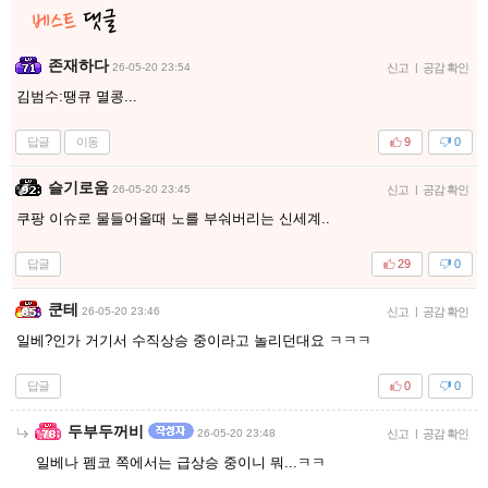
존재하다
26-05-20 23:54
신고
|
공감 확인
김범수:땡큐 멸콩...
답글
이동
9
0
슬기로움
26-05-20 23:45
신고
|
공감 확인
쿠팡 이슈로 물들어올때 노를 부숴버리는 신세계..
답글
29
0
쿤테
26-05-20 23:46
신고
|
공감 확인
일베?인가 거기서 수직상승 중이라고 놀리던대요 ㅋㅋㅋ
답글
0
0
두부두꺼비
26-05-20 23:48
신고
|
공감 확인
일베나 펨코 쪽에서는 급상승 중이니 뭐...ㅋㅋ