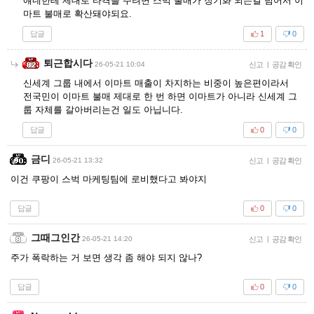
얘네한테 제대로 타격을 주려면 스벅 불매가 장기화 되는걸 넘어서 이
마트 불매로 확산돼야되요.
답글
1
0
퇴근합시다
26-05-21 10:04
신고
|
공감 확인
신세계 그룹 내에서 이마트 매출이 차지하는 비중이 높은편이라서
전국민이 이마트 불매 제대로 한 번 하면 이마트가 아니라 신세계 그
룹 자체를 갈아버리는건 일도 아닙니다.
답글
0
0
금디
26-05-21 13:32
신고
|
공감 확인
이건 쿠팡이 스벅 마케팅팀에 로비했다고 봐야지
답글
0
0
그때그인간
26-05-21 14:20
신고
|
공감 확인
주가 폭락하는 거 보면 생각 좀 해야 되지 않나?
답글
0
0