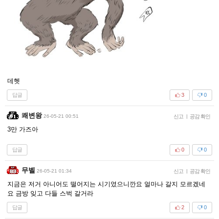
데헷
답글
3
0
쾌변왕
26-05-21 00:51
신고
|
공감 확인
3만 가즈아
답글
0
0
무벨
26-05-21 01:34
신고
|
공감 확인
지금은 저거 아니어도 떨어지는 시기였으니깐요 얼마나 갈지 모르겠네
요 금방 잊고 다들 스벅 갈거라
답글
2
0