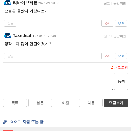
리바이브헤븐
26-05-21 20:36
신고
|
공감 확인
오늘은 올랐네 기분나쁘게
답글
0
0
Taxndeath
26-05-21 23:48
신고
|
공감 확인
생각보다 많이 안떨어졌네?
답글
0
0
새로고침
등록
목록
본문
이전
다음
댓글보기
ㅇㅇㄱ 지금 뜨는 글