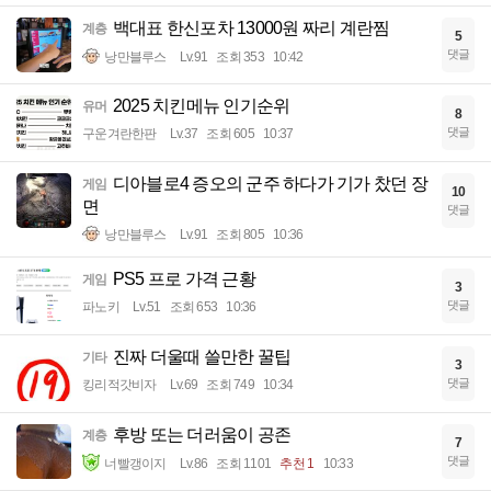
백대표 한신포차 13000원 짜리 계란찜
계층
5
댓글
낭만블루스
Lv.91
조회 353
10:42
2025 치킨메뉴 인기순위
유머
8
댓글
구운겨란한판
Lv.37
조회 605
10:37
디아블로4 증오의 군주 하다가 기가 찼던 장
게임
10
면
댓글
낭만블루스
Lv.91
조회 805
10:36
PS5 프로 가격 근황
게임
3
댓글
파노키
Lv.51
조회 653
10:36
진짜 더울때 쓸만한 꿀팁
기타
3
댓글
킹리적갓비자
Lv.69
조회 749
10:34
후방 또는 더러움이 공존
계층
7
댓글
너빨갱이지
Lv.86
조회 1101
추천 1
10:33