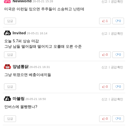
Newworld
26-05-21 15:28
신고
|
공감 확인
미국은 이런일 있으면 주주들이 소송하고 난린데
답글
1
0
Invited
26-05-21 16:14
신고
|
공감 확인
오늘 5.7퍼 상승 마감
그냥 남들 떨어질때 떨어지고 오를때 오른 수준
답글
0
0
양념통닭
26-05-21 16:31
신고
|
공감 확인
그냥 뒤졌으면 베충이새끼들
답글
0
0
마블링
26-05-21 16:50
신고
|
공감 확인
인버스에 몰빵했나?
답글
0
0