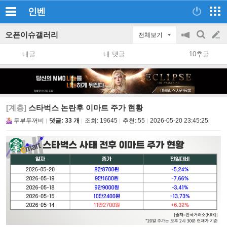
인벤
오픈이슈갤러리
전체보기
공
검
글
지
색
내글
내 댓글
10추글
on/off
쓰
기
[계층]
스타벅스 논란후 이마트 주가 현황
두부두꺼비
댓글: 33 개
조회:
19645
추천:
55
2026-05-20 23:45:25