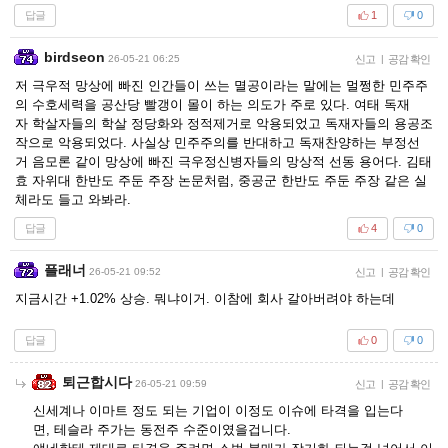
답글
1
0
birdseon
26-05-21 06:25
신고
|
공감 확인
저 극우적 망상에 빠진 인간들이 쓰는 멸공이라는 말에는 멀쩡한 민주주
의 수호세력을 공산당 빨갱이 몰이 하는 의도가 주로 있다. 여태 독재
자 학살자들의 학살 정당화와 정적제거로 악용되었고 독재자들의 용공조
작으로 악용되었다. 사실상 민주주의를 반대하고 독재찬양하는 부정선
거 음모론 같이 망상에 빠진 극우정신병자들의 망상적 선동 용어다. 김태
효 자위대 한반도 주둔 주장 논문처럼, 중공군 한반도 주둔 주장 같은 실
체라도 들고 와봐라.
답글
4
0
플래너
26-05-21 09:52
신고
|
공감 확인
지금시간 +1.02% 상승. 뭐냐이거. 이참에 회사 갈아버려야 하는데
답글
0
0
퇴근합시다
26-05-21 09:59
신고
|
공감 확인
신세계나 이마트 정도 되는 기업이 이정도 이슈에 타격을 입는다
면, 테슬라 주가는 동전주 수준이였을겁니다.