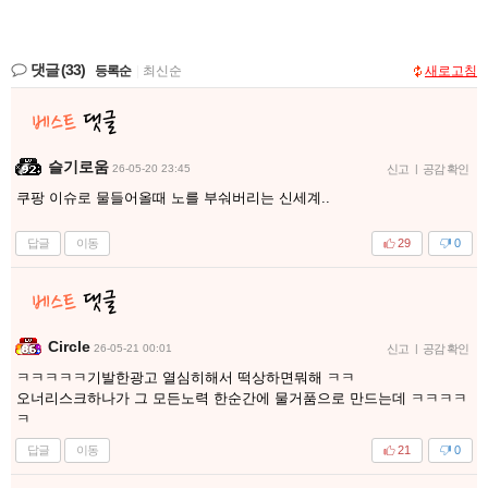
댓글
(33)
등록순
|
최신순
새로고침
슬기로움
26-05-20 23:45
신고
|
공감 확인
쿠팡 이슈로 물들어올때 노를 부숴버리는 신세계..
답글
이동
29
0
Circle
26-05-21 00:01
신고
|
공감 확인
ㅋㅋㅋㅋㅋ기발한광고 열심히해서 떡상하면뭐해 ㅋㅋ
오너리스크하나가 그 모든노력 한순간에 물거품으로 만드는데 ㅋㅋㅋㅋ
ㅋ
답글
이동
21
0