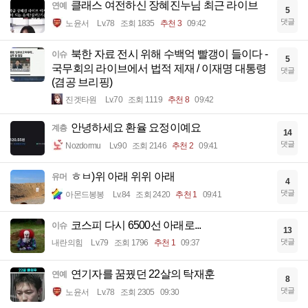
클래스 여전하신 장혜진누님 최근 라이브
연예
5
댓글
노윤서
Lv.78
조회 1835
추천 3
09:42
북한 자료 전시 위해 수백억 빨갱이 들이다 -
이슈
5
국무회의 라이브에서 법적 제재 / 이재명 대통령
댓글
(겸공 브리핑)
진겟타원
Lv.70
조회 1119
추천 8
09:42
안녕하세요 환율 요정이예요
계층
14
댓글
Nozdormu
Lv.90
조회 2146
추천 2
09:41
ㅎㅂ)위 아래 위위 아래
유머
4
댓글
아몬드봉봉
Lv.84
조회 2420
추천 1
09:41
코스피 다시 6500선 아래로...
이슈
13
댓글
내란의힘
Lv.79
조회 1796
추천 1
09:37
연기자를 꿈꿨던 22살의 탁재훈
연예
8
댓글
노윤서
Lv.78
조회 2305
09:30