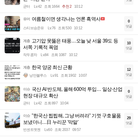
균터
Lv.42
조회 1664
추천 2
10:12
여름철이면 생각나는 언론 흑역사
유머
0
댓글
스티브승준유
Lv.76
조회 530
10:12
고기압 못뚫은 태풍…오늘 낮 서울 39도 등
계층
10
서쪽 기록적 폭염
댓글
작두콩차
Lv.84
조회 1087
10:12
한국 양궁 최신 근황
계층
12
댓글
낭만블루스
Lv.91
조회 1902
10:07
국산 AI 반도체, 올해 600억 투입… 일상·산업
이슈
0
현장 대규모 확산
댓글
균터
Lv.42
조회 897
10:04
"한국산 찝찝해, 그냥 버려라" 기껏 구호물품
이슈
29
보냈더니…日 누리꾼 '막말'
댓글
빈센트멧젠
Lv.60
조회 2037
09:57