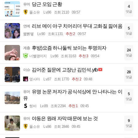
당근 모임 근황
유머
4
댓글
풀소유
Lv.86
조회 2110
09:57
리브 메이 야구 치어리더 무대 고화질 낋여옴
연예
5
댓글
꿻뻵뗗
Lv.90
조회 1131
추천 2
09:57
후방)요즘 하나둘씩 보이는 투명의자
계층
24
댓글
너빨갱이지
Lv.86
조회 3163
추천 3
09:54
김어준 질문에 고장난 김민석.ytb
이슈
28
댓글
옆사마
Lv.87
조회 1770
추천 2
09:48
유명 논문 저자가 공식석상에 안 나타나는 이
유머
5
유
댓글
썽바
Lv.89
조회 2294
추천 1
09:45
야동은 원래 자막 때문에 보는 것
유머
9
댓글
풀소유
Lv.86
조회 2846
09:45