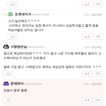
답글
0
0
조졋네이거
26-05-21 00:09
신고
|
공감 확인
그거 날조예요ㅋㅋㅋㅋ
스타벅스 코리아는 상장 회사가 아니라서 상승하고말고 할게 없음
저능아들만 낚이는 겁니다
답글
0
0
사랑방손님
26-05-20 23:51
신고
|
공감 확인
광고로 떡상하더만은ㅋㅋㅋ 거기 광고 나온 가수랑 배우들도 용진이 고
소해야되는거 아닌가 모르겠네
일베 기업 광고. 사채광고도 욕먹는 세상인데 일베도 마찬가지지 ㅋㅋㅋ
답글
0
0
존재하다
26-05-20 23:54
신고
|
공감 확인
김범수:땡큐 멸콩...
답글
9
0