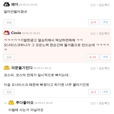
패더
26-05-21 00:00
신고
|
공감 확인
얼마안떨어졌네
답글
0
0
Circle
26-05-21 00:01
신고
|
공감 확인
ㅋㅋㅋㅋㅋ기발한광고 열심히해서 떡상하면뭐해 ㅋㅋ
오너리스크하나가 그 모든노력 한순간에 물거품으로 만드는데 ㅋㅋㅋㅋ
ㅋ
답글
21
0
의문을가진다
26-05-21 00:11
신고
|
공감 확인
코스피, 코스닥 전체가 일시적으로 빠지는데...
이걸 오너리스크 때문에 빠졌다고 하기엔 너무 물타기인듯
답글
2
0
루다좋아요
26-05-21 00:22
신고
|
공감 확인
이럴때 사는거 아닐까요