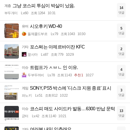
그냥 코스피 투심이 박살이 났음.
계층
14
댓글
부두개미
Lv.60
조회 1264
10:31
시오후키 WD-40
유머
5
댓글
돌체콜드부르
Lv.79
조회 1043
10:30
포스쩌는 아제르바이잔 KFC
기타
2
댓글
옆사마
Lv.87
조회 779
10:29
트럼프가 ㅅㅂㄴ 인 이유.
이슈
4
댓글
두부두꺼비
Lv.78
조회 1143
추천 1
10:27
SONY, PS5 박스에 '디스크 지원 종료' 표시
게임
3
댓글
파노키
Lv.51
조회 812
10:22
코스피 매도 사이드카 발동…6300 반납 문턱
이슈
13
댓글
균터
Lv.42
조회 1140
10:21
여러분 내일 입추래요
기타