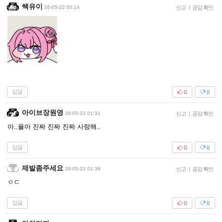
쌕유이
26-05-22 00:14
신고
|
공감 확인
답글
0
0
아이브장원영
26-05-22 01:31
신고
|
공감 확인
아..율아 진짜 진짜 진짜 사랑해..
답글
0
0
제발좀주세요
26-05-22 01:39
신고
|
공감 확인
ㅇㄷ
답글
0
0