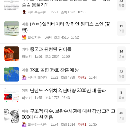
33
슬슬 몸풀기?
댓글
파이혹은파어
Lv.91
조회 1522
16:53
(ㅎㅂ) 엘리베이터 앞 하얀 원피스 소연 (꽃
계층
15
빵)
댓글
달섭지롱
Lv.94
조회 4515
16:52
중국과 관련된 단어들
기타
14
댓글
파노키
Lv.51
조회 2864
16:50
13호 돌핀 15호 찬홈 예상
계층
32
댓글
닉네임해야대
Lv.82
조회 4789
추천 2
16:44
닌텐도 스위치 2, 판매량 2300만 대 돌파
게임
8
댓글
파노키
Lv.51
조회 1773
16:43
구조적 다수, 보완수사권에 대한 감상 그리고
이슈
45
000에 대한 믿음
댓글
질문하는사람
Lv.74
조회 1614
추천 1
16:35