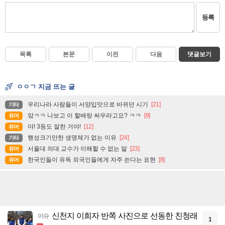
등록
목록
본문
이전
다음
댓글보기
ㅇㅇㄱ 지금 뜨는 글
우리나라 사람들이 서양입맛으로 바뀌던 시기
[21]
기타
앜ㅋㅋ 나보고 이 할배랑 싸우라고요? ㅋㅋ
[9]
유머
야! 3등도 잘한 거야!
[12]
유머
행성크기만한 생명체가 없는 이유
[24]
기타
서울대 의대 교수가 이해할 수 없는 말
[23]
유머
한국인들이 유독 외국인들에게 자주 쓴다는 표현
[8]
유머
신천지 이희자 반쪽 사진으로 선동한 친청래
이슈
1