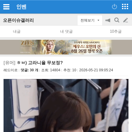
인벤
오픈이슈갤러리
전체보기
공
검
글
지
색
내글
내 댓글
10추글
on/off
쓰
기
[유머]
ㅎㅂ) 고라니율 무보정?
레드미르
댓글: 30 개
조회:
14804
추천:
10
2026-05-21 09:05:24