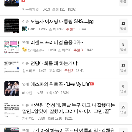
댓글
안능하제옇
Lv.13
조회 121
19:02
오늘자 이재명 대통령 SNS.....jpg
이슈
12
댓글
Earth
Lv.96
조회 1267
추천 5
18:44
리센느 프리티걸 음중 1위~
연예
5
댓글
많이슬프다
Lv.90
조회 690
추천 3
18:42
전당대회를 왜 하는거냐
이슈
13
댓글
원스타조
Lv.75
조회 934
추천 2
18:41
에스파의 위로곡 - 'Live My Life'
연예
0
댓글
배수민
Lv.35
조회 400
18:34
박선원 "정청래, 맨날 누구 까고 나 잘했다는
이슈
25
말만...알았어, 잘했어, 그러니까 이제 그만, 끝"
댓글
파인더1
Lv.80
조회 1216
18:21
그건 아직 하늘이 푸르던 여름의 일 - 김채원
연예