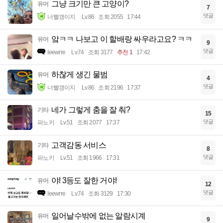
그냥 크기만 큰 고양이?
유머
7
댓글
너빨갱이지
Lv.86
조회 2055
17:44
앜ㅋㅋ 나보고 이 할배랑 싸우라고요? ㅋㅋ
유머
9
댓글
Ieewrre
Lv.74
조회 3177
추천 1
17:42
하찮게 생긴 물범
유머
4
댓글
너빨갱이지
Lv.86
조회 2196
17:37
네가 그렇게 춤을 잘 춰?
기타
15
댓글
파노키
Lv.51
조회 2077
17:37
고객감동 서비스
기타
8
댓글
파노키
Lv.51
조회 1966
17:31
야! 3등도 잘한 거야!
유머
12
댓글
Ieewrre
Lv.74
조회 3129
17:30
일어날수밖에 없는 알람시계
유머
9