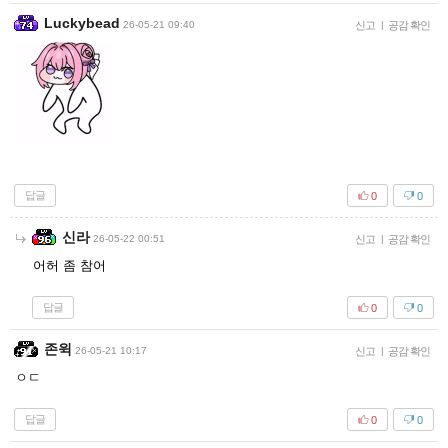
Luckybead
26-05-21 09:40
신고
|
공감 확인
답글
0
0
신라
26-05-22 00:51
신고
|
공감 확인
어허 좀 참어
답글
0
0
존윅
26-05-21 10:17
신고
|
공감 확인
ㅇㄷ
답글
0
0