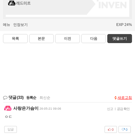
레드미르
메뉴
인장보기
EXP 24%
목록
본문
이전
다음
댓글쓰기
댓글
(33)
등록순
|
최신순
새로고침
사랑은가슴이
26-05-21 09:06
신고
|
공감 확인
ㅇㄷ
답글
0
0