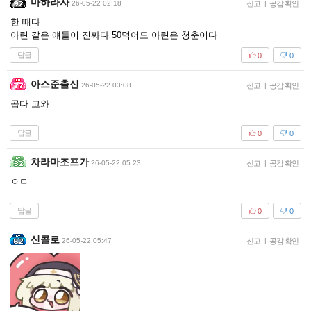
마하라자
26-05-22 02:18
신고
|
공감 확인
한 때다
아린 같은 얘들이 진짜다 50먹어도 아린은 청춘이다
답글
0
0
아스준출신
26-05-22 03:08
신고
|
공감 확인
곱다 고와
답글
0
0
차라마조프가
26-05-22 05:23
신고
|
공감 확인
ㅇㄷ
답글
0
0
신콜로
26-05-22 05:47
신고
|
공감 확인