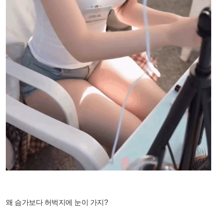
​왜 슴가보다 허벅지에 눈이 가지?