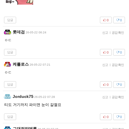
답글
0
0
롯데검
26-05-22 06:24
신고
|
공감 확인
ㅇㄷ
답글
0
0
케를로스
26-05-22 07:21
신고
|
공감 확인
ㅇㄷ
답글
0
0
Jorduck75
26-05-22 07:28
신고
|
공감 확인
티도 거기까지 파이면 눈이 갈껄요
답글
0
0
그댄정말메롱