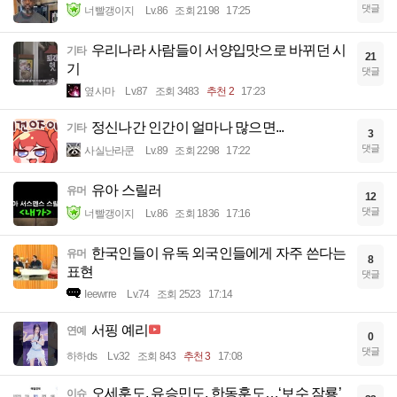
댓글
너빨갱이지
Lv.86
조회 2198
17:25
우리나라 사람들이 서양입맛으로 바뀌던 시
기타
21
기
댓글
옆사마
Lv.87
조회 3483
추천 2
17:23
정신나간 인간이 얼마나 많으면...
기타
3
댓글
사실난라쿤
Lv.89
조회 2298
17:22
유아 스릴러
유머
12
댓글
너빨갱이지
Lv.86
조회 1836
17:16
한국인들이 유독 외국인들에게 자주 쓴다는
유머
8
표현
댓글
Ieewrre
Lv.74
조회 2523
17:14
서핑 예리
연예
0
댓글
하하ds
Lv.32
조회 843
추천 3
17:08
오세훈도, 유승민도, 한동훈도…‘보수 잠룡’
이슈