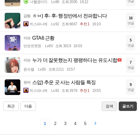
댓글
너빨갱이지
Lv.86
조회 2005
16:12
ㅎㅂ) 후- 후- 행정반에서 전파합니다
감동
16
댓글
히스파니에
Lv.91
조회 6667
추천 1
16:10
GTA6 근황
이슈
5
댓글
빈센트멧젠
Lv.60
조회 3019
16:03
누가 더 잘못했는지 팽팽하다는 유도시합
이슈
7
댓글
윤석렬
Lv.65
조회 2211
15:57
스압) 추운 곳 사는 사람들 특징
유머
9
댓글
히스파니에
Lv.91
조회 2979
추천 1
15:55
최근
다음
검색
글쓰기
1
2
3
4
5