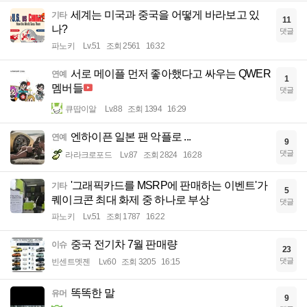
세계는 미국과 중국을 어떻게 바라보고 있
기타
11
나?
댓글
파노키
Lv.51
조회 2561
16:32
서로 메이플 먼저 좋아했다고 싸우는 QWER
연예
1
멤버들
댓글
큐땁이알
Lv.88
조회 1394
16:29
엔하이픈 일본 팬 악플로 ...
연예
9
댓글
라라크로포드
Lv.87
조회 2824
16:28
'그래픽카드를 MSRP에 판매하는 이벤트'가
기타
5
퀘이크콘 최대 화제 중 하나로 부상
댓글
파노키
Lv.51
조회 1787
16:22
중국 전기차 7월 판매량
이슈
23
댓글
빈센트멧젠
Lv.60
조회 3205
16:15
똑똑한 말
유머
9