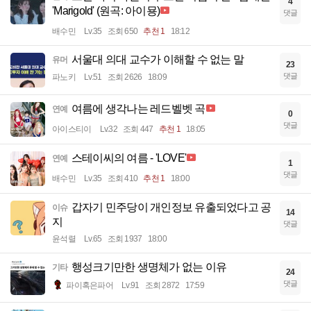
4
'Marigold' (원곡: 아이묭)
댓글
배수민
Lv.35
조회 650
추천 1
18:12
서울대 의대 교수가 이해할 수 없는 말
유머
23
댓글
파노키
Lv.51
조회 2626
18:09
여름에 생각나는 레드벨벳 곡
연예
0
댓글
아이스티이
Lv.32
조회 447
추천 1
18:05
스테이씨의 여름 - 'LOVE'
연예
1
댓글
배수민
Lv.35
조회 410
추천 1
18:00
갑자기 민주당이 개인정보 유출되었다고 공
이슈
14
지
댓글
윤석렬
Lv.65
조회 1937
18:00
행성크기만한 생명체가 없는 이유
기타
24
댓글
파이혹은파어
Lv.91
조회 2872
17:59