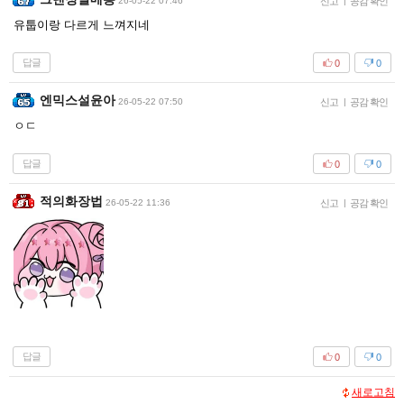
26-05-22 07:46
신고
|
공감 확인
유툽이랑 다르게 느껴지네
답글
0
0
엔믹스설윤아
26-05-22 07:50
신고
|
공감 확인
ㅇㄷ
답글
0
0
적의화장법
26-05-22 11:36
신고
|
공감 확인
답글
0
0
새로고침