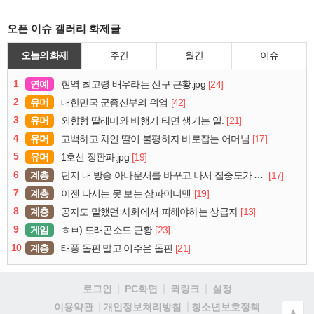
오픈 이슈 갤러리 화제글
오늘의 화제
주간
월간
이슈
1
연예
[24]
현역 최고령 배우라는 신구 근황.jpg
2
유머
[42]
대한민국 군종신부의 위엄
3
유머
[21]
외향형 딸래미와 비행기 타면 생기는 일.
4
유머
[17]
고백하고 차인 딸이 불평하자 바로잡는 어머님
5
유머
[19]
1호선 장판파.jpg
6
계층
[17]
단지 내 방송 아나운서를 바꾸고 나서 집중도가 확 올라갔다는 한 아파트의 안내방송
7
계층
[19]
이젠 다시는 못 보는 삼파이더맨
8
계층
[13]
공자도 말했던 사회에서 피해야하는 상급자
9
게임
[23]
ㅎㅂ) 드래곤소드 근황
10
계층
[21]
태풍 돌핀 말고 이주은 돌핀
로그인
PC화면
퀵링크
설정
청소년보호정책
이용약관
개인정보처리방침
▲