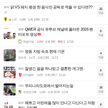
닭 VS 돼지 평생 한 음식만 공짜로 먹을 수 있다면??
유머
22
댓글
풀소유
Lv.86
조회 1099
12:19
QWER 공식 유투브 채널에 올라온 2026 펜
연예
0
타포트 영상
댓글
큐땁이알
Lv.88
조회 690
추천 1
12:18
영동 지방 속초 현재 기온
기타
4
댓글
과속좌
Lv.71
조회 2281
12:15
잘생긴 얼굴 하나믿고 결혼한 개그맨.
유머
6
댓글
전자팔찌
Lv.93
조회 2657
12:14
우리나라도로에서 벌어지는일
기타
10
댓글
제르만크록
Lv.81
조회 1639
12:14
예쁘고 어린애들 많이 만나고 다닌다고 자랑
유머
8
하는 포티햄..