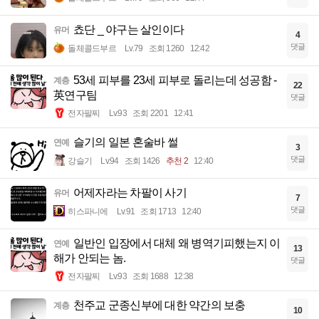
쵸단 _ 야구는 살인이다
유머
4
댓글
돌체콜드부르
Lv.79
조회 1260
12:42
53세 피부를 23세 피부로 돌리는데 성공함 -
계층
22
英연구팀
댓글
전자팔찌
Lv.93
조회 2201
12:41
슬기의 일본 혼술바 썰
연예
3
댓글
강슬기
Lv.94
조회 1426
추천 2
12:40
어제자라는 차팔이 사기
유머
7
댓글
히스파니에
Lv.91
조회 1713
12:40
일반인 입장에서 대체 왜 병역기피했는지 이
연예
13
해가 안되는 놈.
댓글
전자팔찌
Lv.93
조회 1688
12:38
천주교 군종신부에 대한 약간의 보충
계층
10