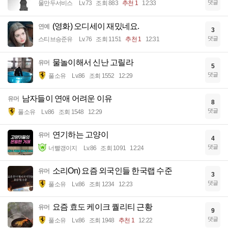
댓글
물만두서비스
Lv.73
조회 883
추천 1
12:33
(영화) 오디세이 재밌네요.
연예
3
댓글
스티브승준유
Lv.76
조회 1151
추천 1
12:31
물놀이해서 신난 고릴라
유머
5
댓글
풀소유
Lv.86
조회 1552
12:29
남자들이 연애 어려운 이유
유머
8
댓글
풀소유
Lv.86
조회 1548
12:29
연기하는 고양이
유머
4
댓글
너빨갱이지
Lv.86
조회 1091
12:24
소리On) 요즘 외국인들 한국랩 수준
유머
3
댓글
풀소유
Lv.86
조회 1234
12:23
요즘 효도 케이크 퀄리티 근황
유머
9
댓글
풀소유
Lv.86
조회 1948
추천 1
12:22