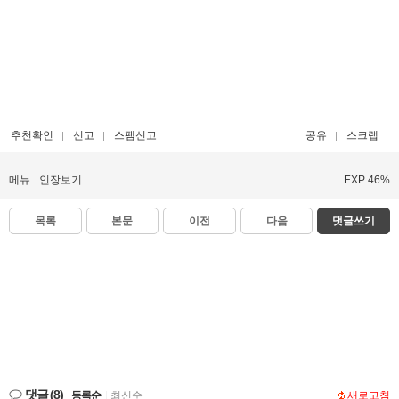
추천확인
신고
스팸신고
공유
스크랩
메뉴
인장보기
EXP 46%
목록
본문
이전
다음
댓글쓰기
댓글
(8)
등록순
|
최신순
새로고침