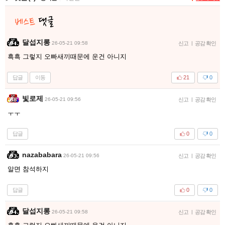
달섭지롱
26-05-21 09:58
신고
|
공감 확인
흑흑 그렇지 오빠새끼때문에 운건 아니지
답글
이동
21
0
빛로제
26-05-21 09:56
신고
|
공감 확인
ㅜㅜ
답글
0
0
nazababara
26-05-21 09:56
신고
|
공감 확인
알면 참석하지
답글
0
0
달섭지롱
26-05-21 09:58
신고
|
공감 확인