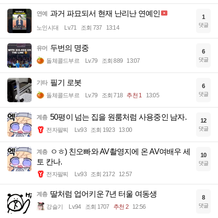
과거 파묘되서 현재 난리난 연예인
연예
1
댓글
노인시대
Lv.71
조회 737
13:14
두번의 명중
유머
6
댓글
돌체콜드부르
Lv.79
조회 889
13:07
필기 로봇
기타
6
댓글
돌체콜드부르
Lv.79
조회 718
추천 1
13:05
50평이 넘는 집을 원룸처럼 사용중인 남자.
계층
12
댓글
전자팔찌
Lv.93
조회 1923
13:00
ㅇㅎ) 친오빠와 AV촬영지에 온 AV여배우 세
계층
10
토 칸나.
댓글
전자팔찌
Lv.93
조회 2172
12:57
딸처럼 업어키운 7년 터울 여동생
계층
8
댓글
강슬기
Lv.94
조회 1707
추천 2
12:56