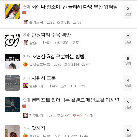
최예나,전소미,jyp,클라씨,다영 부산 워터밤
연예
2
댓글
슬기로움
Lv.92
조회 810
12:53
만원짜리 수육 백반
계층
7
댓글
강슬기
Lv.94
조회 1333
12:51
자연산 G컵 구분하는 방법
기타
9
댓글
돌체콜드부르
Lv.79
조회 2194
12:47
시원한 국물
기타
4
댓글
휴면아이디
Lv.84
조회 1013
12:46
펜타포트 씹어먹는 걸밴드 메인보컬 이시연
연예
5
댓글
진겟타원
Lv.70
조회 831
추천 2
12:45
맛사지
기타
6
댓글
돌체콜드부르
Lv.79
조회 866
12:44