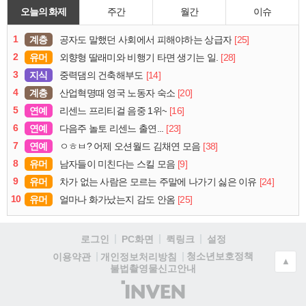
오늘의 화제
주간
월간
이슈
1
계층
[25]
공자도 말했던 사회에서 피해야하는 상급자
2
유머
[28]
외향형 딸래미와 비행기 타면 생기는 일.
3
지식
[14]
중력댐의 건축해부도
4
계층
[20]
산업혁명때 영국 노동자 숙소
5
연예
[16]
리센느 프리티걸 음중 1위~
6
연예
[23]
다음주 놀토 리센느 출연...
7
연예
[38]
ㅇㅎㅂ? 어제 오션월드 김채연 모음
8
유머
[9]
남자들이 미친다는 스킬 모음
9
유머
[24]
차가 없는 사람은 모르는 주말에 나가기 싫은 이유
10
유머
[25]
얼마나 화가났는지 감도 안옴
로그인
PC화면
퀵링크
설정
청소년보호정책
이용약관
개인정보처리방침
▲
불법촬영물신고안내
(주)
인