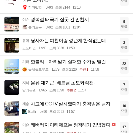
댓글
전자팔찌
Lv.93
조회 2144
12:10
광복절 태극기 잘못 건 인천시
이슈
9
댓글
슬기로움
Lv.92
조회 1861
12:04
당사자는 여친이랑 성관계 한적없는데
유머
3
댓글
고도비만
Lv.91
조회 3328
11:59
한블리 _ 자리맡기 실패한 주차장 빌런
기타
22
댓글
돌체콜드부르
Lv.79
조회 2126
추천 1
11:58
을유 대기근 -베트남 초토화작전-
지식
7
댓글
달리는관
Lv.65
조회 1590
추천 2
11:57
차고에 CCTV 설치했다가 충격받은 남자
계층
10
댓글
Earth
Lv.96
조회 2622
11:57
레버러지 이티에프는 정청래가 입법했다!
이슈
17
댓글