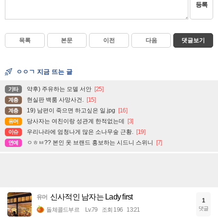
등록
목록
본문
이전
다음
댓글보기
ㅇㅇㄱ 지금 뜨는 글
약후) 주유하는 모델 서안
[25]
기타
현실판 백룸 사망사건.
[15]
계층
19) 남편이 죽으면 하고싶은 일.jpg
[16]
계층
당사자는 여친이랑 성관계 한적없는데
[3]
유머
우리나라에 엄청나게 많은 소나무숲 근황.
[19]
이슈
ㅇㅎㅂ?? 본인 옷 브랜드 홍보하는 시드니 스위니
[7]
연예
신사적인 남자는 Lady first
유머
1
댓글
돌체콜드부르
Lv.79
조회 196
13:21