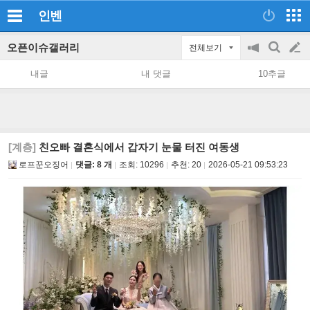
인벤
오픈이슈갤러리
전체보기
공
검
글
지
색
내글
내 댓글
10추글
on/off
쓰
기
[계층]
친오빠 결혼식에서 갑자기 눈물 터진 여동생
로프꾼오징어
댓글: 8 개
조회:
10296
추천:
20
2026-05-21 09:53:23