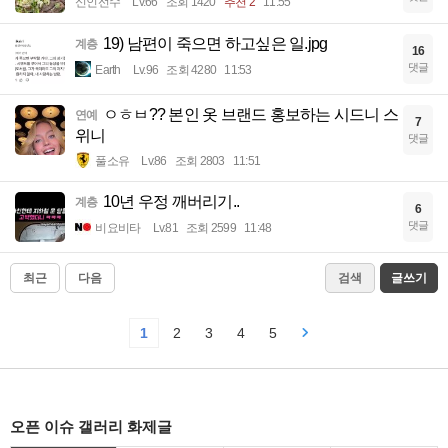
신인선수
Lv.66
조회 1420
추천 2
11:55
19) 남편이 죽으면 하고싶은 일.jpg
계층
16
댓글
Earth
Lv.96
조회 4280
11:53
ㅇㅎㅂ?? 본인 옷 브랜드 홍보하는 시드니 스
연예
7
위니
댓글
풀소유
Lv.86
조회 2803
11:51
10년 우정 깨버리기..
계층
6
댓글
비요비타
Lv.81
조회 2599
11:48
최근
다음
검색
글쓰기
1
2
3
4
5
오픈 이슈 갤러리 화제글