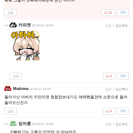
흑흑 그렇지 오빠새끼때문에 운건 아니지
답글
21
0
카피캣
26-05-21 10:03
신고
|
공감 확인
답글
0
0
Makima
26-05-21 10:03
신고
|
공감 확인
돌아가신 아버지 지인이면 청첩장보내기도 애매했을건데 소문으로 들어
들어오신건가
답글
0
0
잉어콩
26-05-21 10:09
신고
|
공감 확인
오빠하고는 교류가 있었던 거 아닐까요.