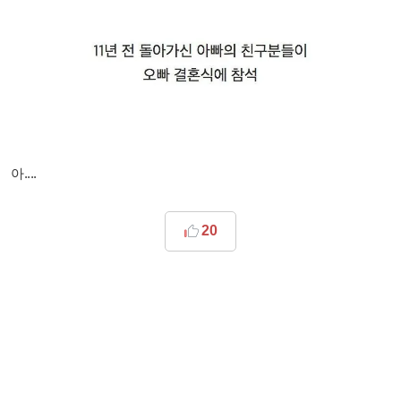
아....
20