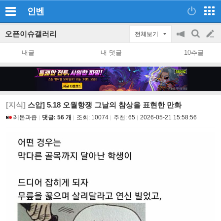
인벤
오픈이슈갤러리
전체보기
공
검
글
지
색
내글
내 댓글
10추글
on/off
쓰
기
[지식]
스압] 5.18 오월항쟁 그날의 참상을 표현한 만화
레몬과즙
댓글: 56 개
조회:
10074
추천:
65
2026-05-21 15:58:56