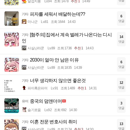
댓글
달섭지롱
Lv.94
조회 1478
추천 1
14:49
피자를 세워서 배달하는데??
기타
6
댓글
마나군
Lv.81
조회 1644
14:43
[혐주의] 집에서 계속 벌레가 나온다는 디시
기타
14
인
댓글
사실난라쿤
Lv.89
조회 1736
추천 1
14:43
2030이 얼마 안 남은 이유
기타
6
댓글
사실난라쿤
Lv.89
조회 1835
14:39
너무 생각하지 않으면 좋은것
기타
12
댓글
파이혹은파어
Lv.91
조회 1489
추천 1
14:31
중국의 덤앤더머
유머
3
댓글
슬기로움
Lv.92
조회 692
14:30
이혼 전문 변호사의 취미
기타
13
댓글
사실난라쿤
Lv.89
조회 2174
추천 3
14:30