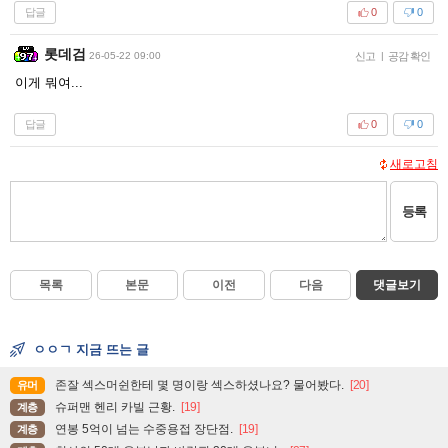
답글
0
0
롯데검
26-05-22 09:00
신고
|
공감 확인
이게 뭐여...
답글
0
0
새로고침
등록
목록
본문
이전
다음
댓글보기
ㅇㅇㄱ 지금 뜨는 글
존잘 섹스머쉰한테 몇 명이랑 섹스하셨나요? 물어봤다.
[20]
유머
슈퍼맨 헨리 카빌 근황.
[19]
계층
연봉 5억이 넘는 수중용접 장단점.
[19]
계층