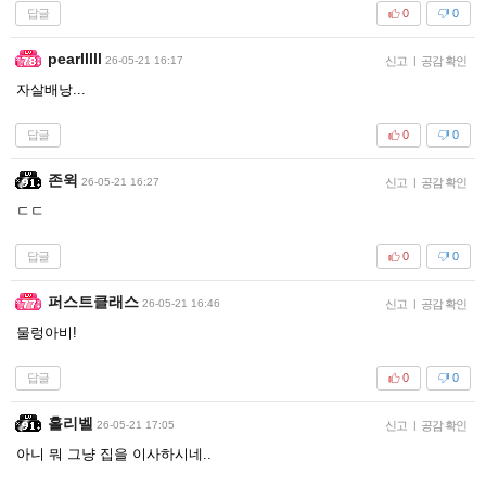
답글
0
0
pearlllll
26-05-21 16:17
신고
|
공감 확인
자살배낭...
답글
0
0
존윅
26-05-21 16:27
신고
|
공감 확인
ㄷㄷ
답글
0
0
퍼스트클래스
26-05-21 16:46
신고
|
공감 확인
물렁아비!
답글
0
0
홀리벨
26-05-21 17:05
신고
|
공감 확인
아니 뭐 그냥 집을 이사하시네..