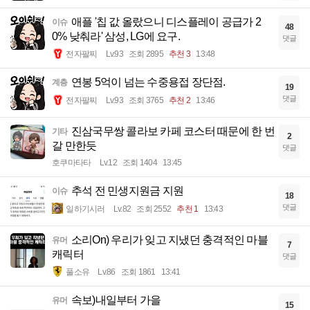
애플 '칩 값 올랐으니 디스플레이 공급가 2
이슈
48
0% 낮춰라' 삼성, LG에 요구.
댓글
전자팔찌
Lv.93
조회 2895
추천 3
13:48
연봉 5억이 넘는 수중용접 장단점.
계층
19
댓글
전자팔찌
Lv.93
조회 3765
추천 2
13:46
진삼국무쌍 콜라보 카페 코스터 때문에 한 번
기타
2
갈 만한듯
댓글
호쿠마타타
Lv.12
조회 1404
13:45
추석 전 민생지원금 지원
이슈
18
댓글
일하기시러
Lv.82
조회 2552
추천 1
13:43
소리On) 우리가 잊고 지냈던 충격적인 마블
유머
7
캐릭터
댓글
풀소유
Lv.86
조회 1861
13:41
속보)내일부터 가을
유머
15