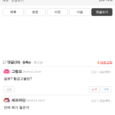
메뉴
인장보기
EXP 74%
목록
본문
이전
다음
댓글쓰기
댓글
(15)
등록순
|
최신순
새로고침
그럼요
26-05-21 16:07
신고
|
공감 확인
걸뽀? 황금고블린?
답글
0
0
세프라딘
26-05-21 16:07
신고
|
공감 확인
안에 뭐가 들은겨