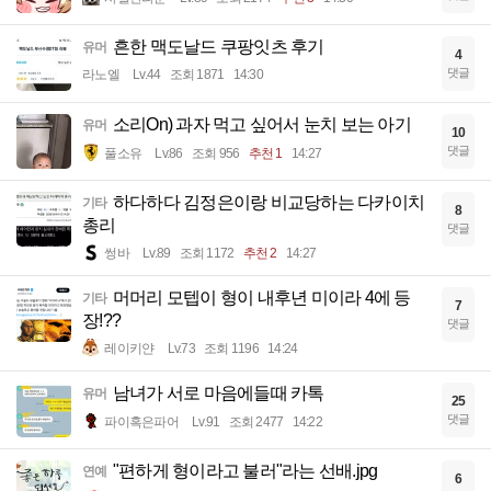
흔한 맥도날드 쿠팡잇츠 후기
유머
4
댓글
라노엘
Lv.44
조회 1871
14:30
소리On) 과자 먹고 싶어서 눈치 보는 아기
유머
10
댓글
풀소유
Lv.86
조회 956
추천 1
14:27
하다하다 김정은이랑 비교당하는 다카이치
기타
8
총리
댓글
썽바
Lv.89
조회 1172
추천 2
14:27
머머리 모텝이 형이 내후년 미이라 4에 등
기타
7
장!??
댓글
레이키얀
Lv.73
조회 1196
14:24
남녀가 서로 마음에들때 카톡
유머
25
댓글
파이혹은파어
Lv.91
조회 2477
14:22
"편하게 형이라고 불러"라는 선배.jpg
연예
6