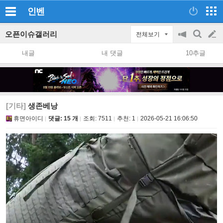
인벤
오픈이슈갤러리
전체보기
공
검
글
지
색
내글
내 댓글
10추글
on/off
쓰
기
[기타]
생존베낭
휴면아이디
댓글: 15 개
조회:
7511
추천:
1
2026-05-21 16:06:50