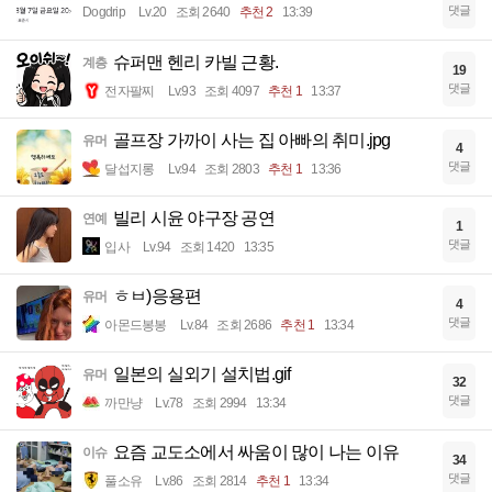
댓글
Dogdrip
Lv.20
조회 2640
추천 2
13:39
슈퍼맨 헨리 카빌 근황.
계층
19
댓글
전자팔찌
Lv.93
조회 4097
추천 1
13:37
골프장 가까이 사는 집 아빠의 취미.jpg
유머
4
댓글
달섭지롱
Lv.94
조회 2803
추천 1
13:36
빌리 시윤 야구장 공연
연예
1
댓글
입사
Lv.94
조회 1420
13:35
ㅎㅂ)응용편
유머
4
댓글
아몬드봉봉
Lv.84
조회 2686
추천 1
13:34
일본의 실외기 설치법.gif
유머
32
댓글
까만냥
Lv.78
조회 2994
13:34
요즘 교도소에서 싸움이 많이 나는 이유
이슈
34
댓글
풀소유
Lv.86
조회 2814
추천 1
13:34