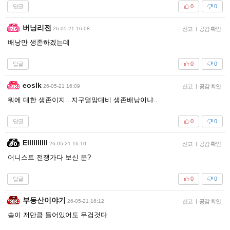
답글
0
0
버닝리전
26-05-21 16:08
신고
|
공감 확인
배낭만 생존하겠는데
답글
0
0
eoslk
26-05-21 16:09
신고
|
공감 확인
뭐에 대한 생존이지...지구멸망대비 생존배낭이냐..
답글
0
0
Ellllllllll
26-05-21 16:10
신고
|
공감 확인
어니스트 전쟁가다 보신 분?
답글
0
0
부동산이야기
26-05-21 16:12
신고
|
공감 확인
솜이 저만큼 들어있어도 무겁것다