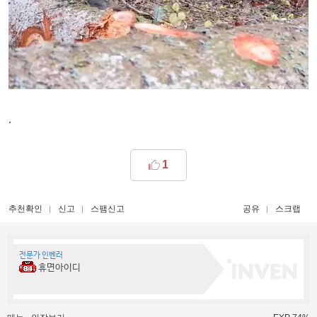
.
1
추천확인
신고
스팸신고
공유
스크랩
전문가 인벤러
휴면아이디