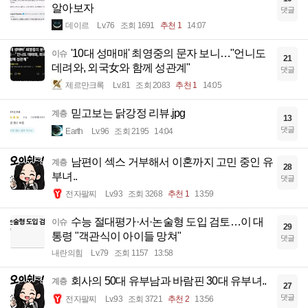
알아보자
댓글
데이르
Lv.76
조회 1691
추천 1
14:07
'10대 성매매' 최영중의 문자 보니…"언니도
이슈
21
데려와, 외국女와 함께 성관계"
댓글
제르만크록
Lv.81
조회 2083
추천 1
14:05
믿고보는 닭강정 리뷰.jpg
계층
13
댓글
Earth
Lv.96
조회 2195
14:04
남편이 섹스 거부해서 이혼까지 고민 중인 유
계층
28
부녀..
댓글
전자팔찌
Lv.93
조회 3268
추천 1
13:59
수능 절대평가·서·논술형 도입 검토…이 대
이슈
29
통령 "객관식이 아이들 망쳐"
댓글
내란의힘
Lv.79
조회 1157
13:58
회사의 50대 유부남과 바람핀 30대 유부녀..
계층
27
댓글
전자팔찌
Lv.93
조회 3721
추천 2
13:56