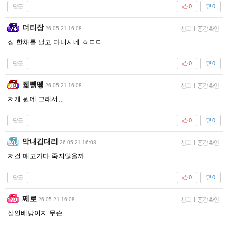
답글
0
0
더티장
26-05-21 16:08
신고
|
공감 확인
집 한채를 달고 다니시네 ㅎㄷㄷ
답글
0
0
꿻뻵뗗
26-05-21 16:08
신고
|
공감 확인
저게 뭔데 그래서;;
답글
0
0
막내김대리
26-05-21 16:08
신고
|
공감 확인
저걸 매고가다 죽지않을까..
답글
0
0
쩨로
26-05-21 16:08
신고
|
공감 확인
살인베낭이지 무슨