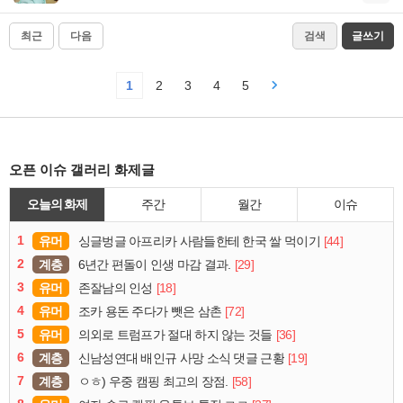
최근
다음
검색
글쓰기
1
2
3
4
5
오픈 이슈 갤러리 화제글
오늘의 화제
주간
월간
이슈
1
유머
[44]
싱글벙글 아프리카 사람들한테 한국 쌀 먹이기
2
계층
[29]
6년간 편돌이 인생 마감 결과.
3
유머
[18]
존잘남의 인성
4
유머
[72]
조카 용돈 주다가 뺏은 삼촌
5
유머
[36]
의외로 트럼프가 절대 하지 않는 것들
6
계층
[19]
신남성연대 배인규 사망 소식 댓글 근황
7
계층
[58]
ㅇㅎ) 우중 캠핑 최고의 장점.