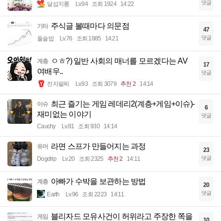
댓글
달섭지롱
Lv.94
조회 1924
14:22
주식글 볼때마다 의문점
기타
47
댓글
돌솥밥
Lv.76
조회 1885
14:21
ㅇㅎ?) 일반 사회의 매너를 모르겠다는 AV
계층
17
여배우..
댓글
전자팔찌
Lv.93
조회 3079
추천 2
14:14
최근 즐기는 게임 레데리2(계층+게임+이슈)-
이슈
6
재미없는 이야기
댓글
Cauchy
Lv.81
조회 930
14:14
라면 스프가 만들어지는 과정
유머
23
댓글
Dogdrip
Lv.20
조회 2325
추천 2
14:11
아빠가 수박을 보관하는 방법
계층
20
댓글
Earth
Lv.96
조회 2223
14:11
블리자드 모유사건이 허위라고 주장한 쪽을
게임
10