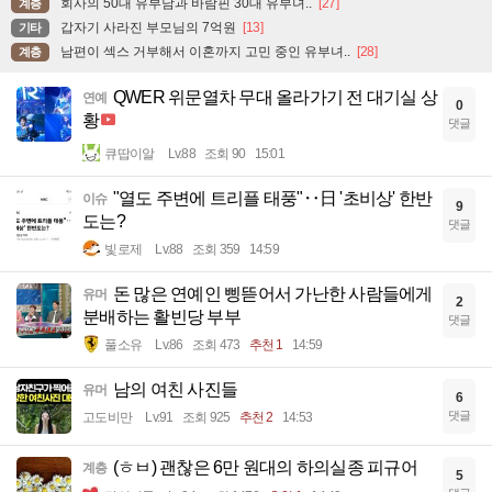
회사의 50대 유부남과 바람핀 30대 유부녀..
[27]
계층
갑자기 사라진 부모님의 7억원
[13]
기타
남편이 섹스 거부해서 이혼까지 고민 중인 유부녀..
[28]
계층
QWER 위문열차 무대 올라가기 전 대기실 상
연예
0
황
댓글
큐땁이알
Lv.88
조회 90
15:01
"열도 주변에 트리플 태풍"‥日 '초비상' 한반
이슈
9
도는?
댓글
빛로제
Lv.88
조회 359
14:59
돈 많은 연예인 삥뜯어서 가난한 사람들에게
유머
2
분배하는 활빈당 부부
댓글
풀소유
Lv.86
조회 473
추천 1
14:59
남의 여친 사진들
유머
6
댓글
고도비만
Lv.91
조회 925
추천 2
14:53
(ㅎㅂ) 괜찮은 6만 원대의 하의실종 피규어
계층
5