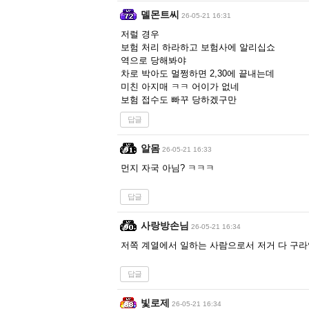
델몬트씨
26-05-21 16:31
저럴 경우
보험 처리 하라하고 보험사에 알리십쇼
역으로 당해봐야
차로 박아도 멀쩡하면 2,30에 끝내는데
미친 아지매 ㅋㅋ 어이가 없네
보험 접수도 빠꾸 당하겠구만
답글
알몸
26-05-21 16:33
먼지 자국 아님? ㅋㅋㅋ
답글
사랑방손님
26-05-21 16:34
저쪽 계열에서 일하는 사람으로서 저거 다 구라
답글
빛로제
26-05-21 16:34