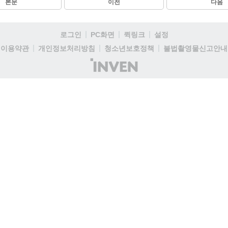
본문
이전
다음
로그인
PC화면
퀵링크
설정
이용약관
개인정보처리방침
청소년보호정책
불법촬영물신고안내
(주)
인
벤