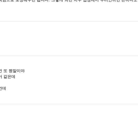
건 또 뭔말이야
거 같은데
건데