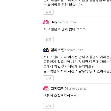
는 불이익도 전혀 없습니다.
답글
Hoy
26-05-21 16:26
차 엑셀은 어떻게 밟냐 ㅋㅋㅋ
답글
엘라스틴
26-05-21 16:27
서비스센터 가니 여기선 안되고 공업사 가라는
고장난게 없으니까 사기 치려면 다른데 가라는
그래서 기껏 생각해낸게 유리막코팅
유리막은 어차피 시간 지날수록 닦여 없어지는
답글
고양고앵이
26-05-21 16:30
밴댕이 소갈딱지쉑ㅋㅋ
답글