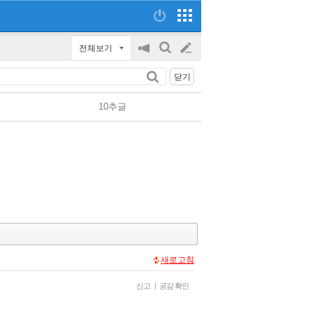
전체보기
공
검
글
지
색
닫기
on/off
쓰
10추글
기
새로고침
신고
|
공감 확인