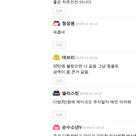
좋은 차주인건 아니다
답글
청정원
26-05-21 16:24
속좁네
답글
데브리
26-05-21 16:24
10만원 불렀으면 나 같음 그냥 줬을듯.
금액이 좀 큰거 같음.
답글
엘라스틴
26-05-21 16:25
다방3만원에 케이크도 주지말지 에잇 아까워
답글
순수소년V
26-05-21 16:25
준거 다돌려받고 아이가 가입한 일상생활 배상