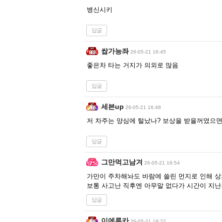
병신시키
답글
쌉가능좌
26-05-21 16:45
좋은차 타는 거지가 의외로 많음
답글
세븐up
26-05-21 16:48
저 차주는 양심에 털났나? 보상을 받을꺼였으면 
답글
그만먹고남겨
26-05-21 16:54
가만이 주차해놔도 바람에 쓸린 먼지로 인해 상
보통 사고난 직후엔 아무말 없다가 시간이 지난
답글
이에루카
26-05-21 18:22