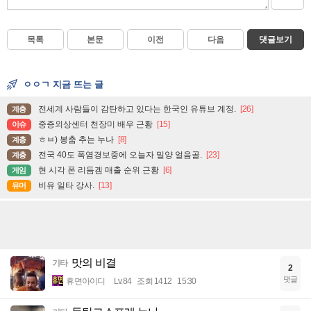
목록
본문
이전
다음
댓글보기
ㅇㅇㄱ 지금 뜨는 글
전세계 사람들이 감탄하고 있다는 한국인 유튜브 계정.
[26]
계층
중증외상센터 천장미 배우 근황
[15]
이슈
ㅎㅂ) 봉춤 추는 누나
[8]
계층
전국 40도 폭염경보중에 오늘자 밀양 얼음골.
[23]
계층
현 시각 폰 리듬겜 매출 순위 근황
[6]
게임
비유 일타 강사.
[13]
유머
맛의 비결
기타
2
댓글
휴면아이디
Lv.84
조회 1412
15:30