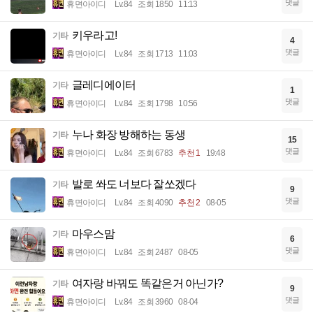
댓글
휴면아이디
Lv.84
조회 1850
11:13
키우라고!
기타
4
댓글
휴면아이디
Lv.84
조회 1713
11:03
글레디에이터
기타
1
댓글
휴면아이디
Lv.84
조회 1798
10:56
누나 화장 방해하는 동생
기타
15
댓글
휴면아이디
Lv.84
조회 6783
추천 1
19:48
발로 쏴도 너보다 잘쏘겠다
기타
9
댓글
휴면아이디
Lv.84
조회 4090
추천 2
08-05
마우스맘
기타
6
댓글
휴면아이디
Lv.84
조회 2487
08-05
여자랑 바꿔도 똑같은거 아닌가?
기타
9
댓글
휴면아이디
Lv.84
조회 3960
08-04