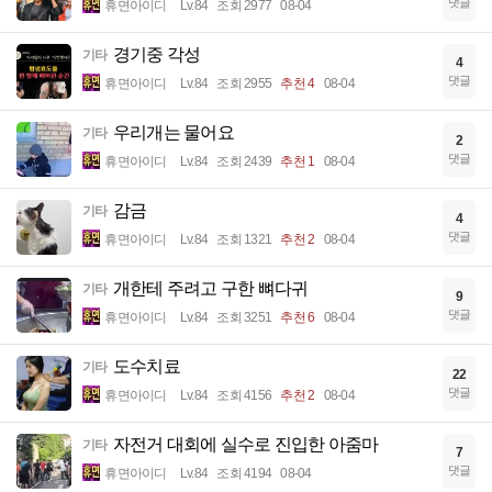
댓글
휴면아이디
Lv.84
조회 2977
08-04
경기중 각성
기타
4
댓글
휴면아이디
Lv.84
조회 2955
추천 4
08-04
우리개는 물어요
기타
2
댓글
휴면아이디
Lv.84
조회 2439
추천 1
08-04
감금
기타
4
댓글
휴면아이디
Lv.84
조회 1321
추천 2
08-04
개한테 주려고 구한 뼈다귀
기타
9
댓글
휴면아이디
Lv.84
조회 3251
추천 6
08-04
도수치료
기타
22
댓글
휴면아이디
Lv.84
조회 4156
추천 2
08-04
자전거 대회에 실수로 진입한 아줌마
기타
7
댓글
휴면아이디
Lv.84
조회 4194
08-04