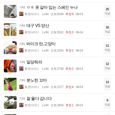
ㅇㅎ 옷 갈아 입는 스페인 누나
기타
25
댓글
휴면아이디
Lv.84
조회 8269
추천 6
08-04
대구 VS 양산
기타
10
댓글
휴면아이디
Lv.84
조회 3502
추천 3
08-04
바이크 탄.고양이
기타
11
댓글
휴면아이디
Lv.84
조회 2264
추천 2
08-04
일당줘라
기타
12
댓글
휴면아이디
Lv.84
조회 2769
추천 2
08-04
분노한 꼬마
기타
13
댓글
휴면아이디
Lv.84
조회 2377
추천 4
08-04
잘 울다 갑니다
기타
9
댓글
휴면아이디
Lv.84
조회 2804
추천 1
08-04