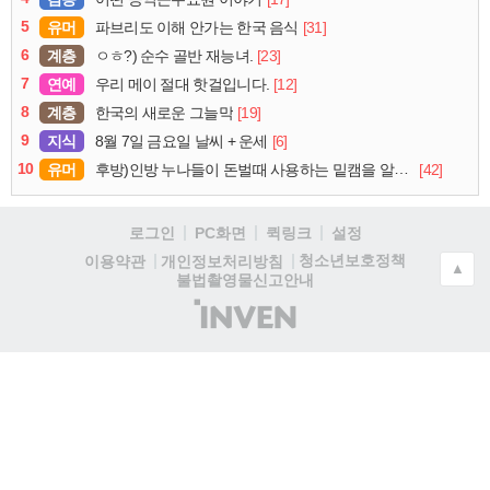
5
유머
[31]
파브리도 이해 안가는 한국 음식
6
계층
[23]
ㅇㅎ?) 순수 골반 재능녀.
7
연예
[12]
우리 메이 절대 핫걸입니다.
8
계층
[19]
한국의 새로운 그늘막
9
지식
[6]
8월 7일 금요일 날씨 + 운세
10
유머
[42]
후방)인방 누나들이 돈벌때 사용하는 밑캠을 알아보자
로그인
PC화면
퀵링크
설정
청소년보호정책
이용약관
개인정보처리방침
▲
불법촬영물신고안내
(주)
인
벤