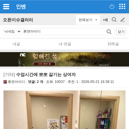
인벤
오픈이슈갤러리
전체보기
공
검
글
지
색
닫기
on/off
쓰
내글
내 댓글
10추글
기
[기타]
수업시간에 뽀뽀 갈기는 상여자
휴면아이디
댓글: 2 개
조회:
10037
추천:
1
2026-05-21 16:38:11