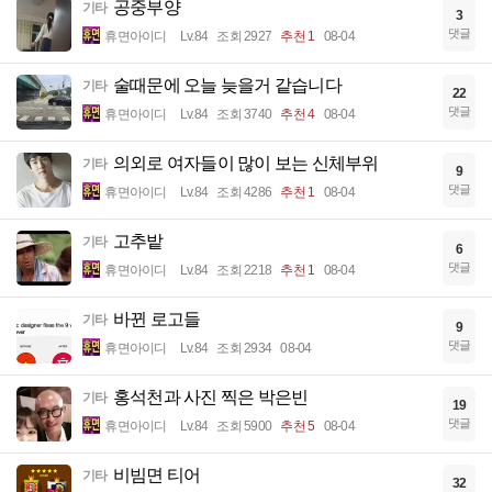
공중부양
기타
3
댓글
휴면아이디
Lv.84
조회 2927
추천 1
08-04
술때문에 오늘 늦을거 같습니다
기타
22
댓글
휴면아이디
Lv.84
조회 3740
추천 4
08-04
의외로 여자들이 많이 보는 신체부위
기타
9
댓글
휴면아이디
Lv.84
조회 4286
추천 1
08-04
고추밭
기타
6
댓글
휴면아이디
Lv.84
조회 2218
추천 1
08-04
바뀐 로고들
기타
9
댓글
휴면아이디
Lv.84
조회 2934
08-04
홍석천과 사진 찍은 박은빈
기타
19
댓글
휴면아이디
Lv.84
조회 5900
추천 5
08-04
비빔면 티어
기타
32