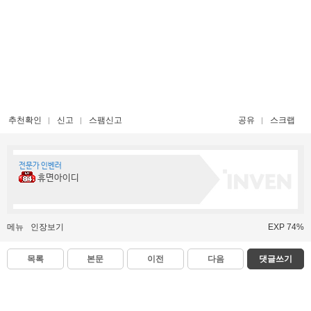
추천확인
신고
스팸신고
공유
스크랩
전문가 인벤러
휴면아이디
메뉴
인장보기
EXP 74%
목록
본문
이전
다음
댓글쓰기