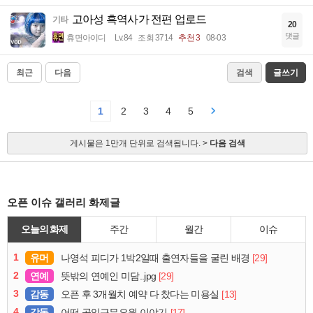
고아성 흑역사가 전편 업로드
기타
20
댓글
휴면아이디
Lv.84
조회 3714
추천 3
08-03
최근
다음
검색
글쓰기
1
2
3
4
5
게시물은 1만개 단위로 검색됩니다. >
다음 검색
오픈 이슈 갤러리 화제글
오늘의 화제
주간
월간
이슈
1
유머
[29]
나영석 피디가 1박2일때 출연자들을 굴린 배경
2
연예
[29]
뜻밖의 연예인 미담..jpg
3
감동
[13]
오픈 후 3개월치 예약 다 찼다는 미용실
4
감동
[17]
어떤 공익근무요원 이야기