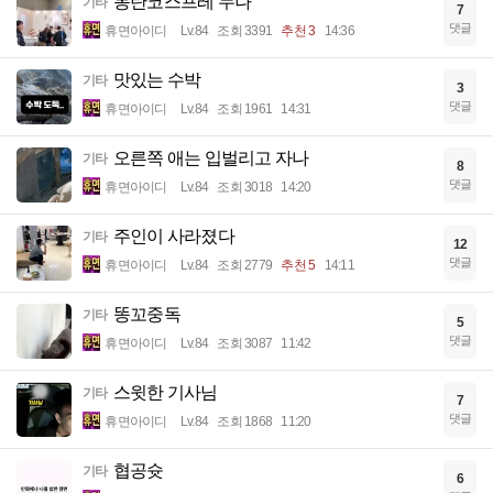
동탄코스프레 누나
기타
7
댓글
휴면아이디
Lv.84
조회 3391
추천 3
14:36
맛있는 수박
기타
3
댓글
휴면아이디
Lv.84
조회 1961
14:31
오른쪽 애는 입벌리고 자나
기타
8
댓글
휴면아이디
Lv.84
조회 3018
14:20
주인이 사라졌다
기타
12
댓글
휴면아이디
Lv.84
조회 2779
추천 5
14:11
똥꼬중독
기타
5
댓글
휴면아이디
Lv.84
조회 3087
11:42
스윗한 기사님
기타
7
댓글
휴면아이디
Lv.84
조회 1868
11:20
협공슛
기타
6