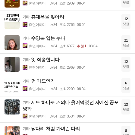
댓글
휴면아이디
Lv.84
조회 2939
08-04
휴대폰을 찾아라
기타
12
댓글
휴면아이디
Lv.84
조회 2766
08-04
수영복 입는 누나
기타
21
댓글
휴면아이디
Lv.84
조회 6077
추천 1
08-04
앗 죄송합니다
기타
12
댓글
휴면아이디
Lv.84
조회 2969
08-04
먼 미드인가
기타
6
댓글
휴면아이디
Lv.84
조회 2209
08-04
세트 하나로 거의다 욹어먹었던 저예산 공포
기타
13
영화
댓글
휴면아이디
Lv.84
조회 3534
08-04
닭다리 처럼 가녀린 다리
기타
8