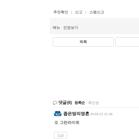
추천확인
신고
스팸신고
메뉴
인장보기
목록
댓글
(6)
등록순
|
최신순
좁은방의영혼
26-05-21 21:36
오 그린라이트
답글