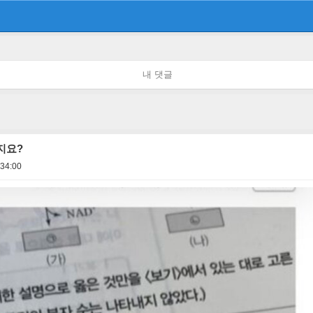
내 댓글
지요?
:34:00