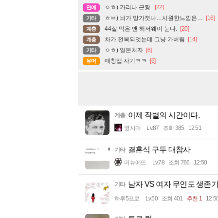
ㅇㅎ) 카리나 근황.
[22]
연예
ㅎㅂ) 뇌가 망가졋나…시원한느낌은…
[16]
기타
44살 먹은 앤 해서웨이 눈나.
[20]
계층
차가 전복되엇는데 그냥 가버림
[14]
계층
ㅇㅎ) 일본처자
[6]
기타
매칭앱 사기ㅋㅋ
[6]
유머
이제 작별의 시간이다.
계층
옆사마
Lv.87
조회 385
12:51
결혼식 구두 대참사
기타
미뉴에뜨
Lv.78
조회 766
12:50
남자 VS 여자 무인도 생존
기타
하루5프로
Lv.50
조회 401
추천 1
12:5