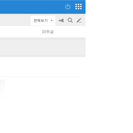
전체보기
공
검
글
지
색
10추글
on/off
쓰
기