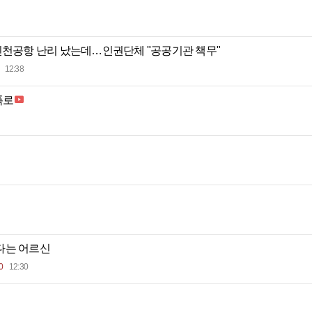
인천공항 난리 났는데…인권단체 "공공기관 책무"
12:38
폭로
다는 어르신
0
12:30