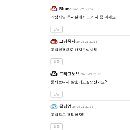
Blume
26-05-21 21:37
작성자님 독서실에서 그러지 좀 마세요ㅡㅡ
답글
그냥죽자
26-05-21 21:38
고백공격으로 해치우십시오
답글
드라고노브
26-05-21 21:40
문제보니까 발효되고싶으신가요?
답글
끝났엉
26-05-21 21:58
고백으로 격퇴하자!!
답글