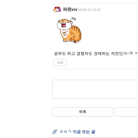
파판xiv
26-05-21 22:32
공부도 하고 경쟁자도 견제하는 작전인가~?! 
답글
목록
ㅇㅇㄱ 지금 뜨는 글