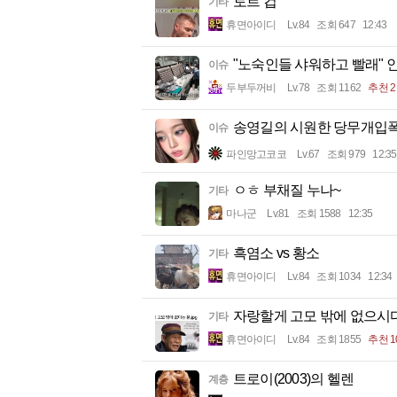
토르 컵
기타
휴면아이디
Lv.84
조회 647
12:43
"노숙인들 샤워하고 빨래" 
이슈
두부두꺼비
Lv.78
조회 1162
추천 2
송영길의 시원한 당무개입
이슈
파인망고코코
Lv.67
조회 979
12:35
ㅇㅎ 부채질 누나~
기타
마나군
Lv.81
조회 1588
12:35
흑염소 vs 황소
기타
휴면아이디
Lv.84
조회 1034
12:34
자랑할게 고모 밖에 없으시
기타
휴면아이디
Lv.84
조회 1855
추천 1
트로이(2003)의 헬렌
계층