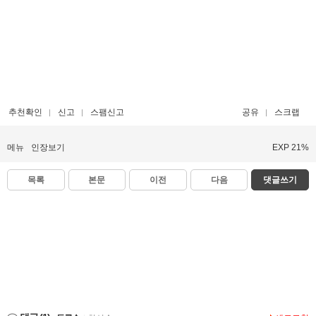
추천확인
신고
스팸신고
공유
스크랩
메뉴
인장보기
EXP 21%
목록
본문
이전
다음
댓글쓰기