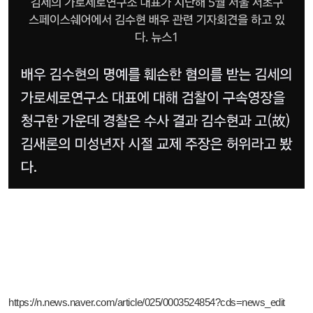
https://n.news.naver.com/article/025/0003524854?cds=news_edit