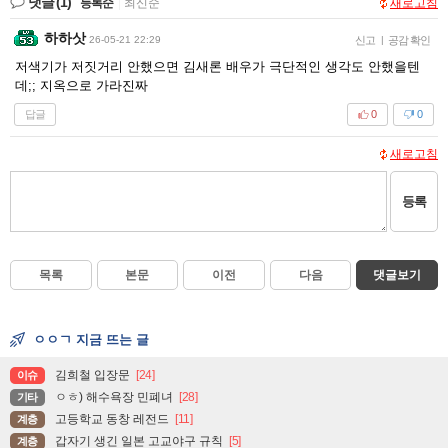
댓글
(1)
등록순
|
최신순
새로고침
하하삿
26-05-21 22:29
신고
|
공감 확인
저색기가 저짓거리 안했으면 김새론 배우가 극단적인 생각도 안했을텐
데;; 지옥으로 가라진짜
답글
0
0
새로고침
등록
목록
본문
이전
다음
댓글보기
ㅇㅇㄱ 지금 뜨는 글
김희철 입장문
[24]
이슈
ㅇㅎ) 해수욕장 민폐녀
[28]
기타
고등학교 동창 레전드
[11]
계층
갑자기 생긴 일본 고교야구 규칙
[5]
계층