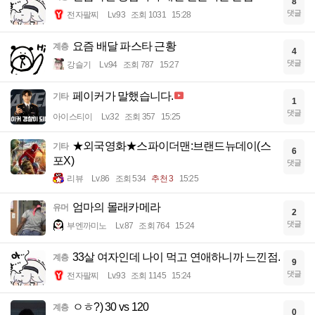
8
댓글
전자팔찌
Lv.93
조회 1031
15:28
요즘 배달 파스타 근황
계층
4
댓글
강슬기
Lv.94
조회 787
15:27
페이커가 말했습니다.
기타
1
댓글
아이스티이
Lv.32
조회 357
15:25
★외국영화★스파이더맨:브랜드뉴데이(스
기타
6
포X)
댓글
리뷰
Lv.86
조회 534
추천 3
15:25
엄마의 몰래카메라
유머
2
댓글
부엔까미노
Lv.87
조회 764
15:24
33살 여자인데 나이 먹고 연애하니까 느낀점.
계층
9
댓글
전자팔찌
Lv.93
조회 1145
15:24
ㅇㅎ?) 30 vs 120
계층
0