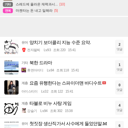
스레드에 올라온 재력과시...
[10]
기타
마젠타는 돈 내고 일해라
[5]
연예
양치기 보더콜리 지능 수준 요약.
유머
2
댓글
전자팔찌
Lv.93
조회 220
15:41
북한 드라마
기타
1
댓글
휴면아이디
Lv.84
조회 118
15:41
요즘 유행한다는 스파이더맨 바디수트
계층
0
댓글
아이스티이
Lv.32
조회 122
15:41
타블로 비누 사탕 게임
계층
4
댓글
강슬기
Lv.94
조회 302
15:38
첫짓장 생산직가서 사수에게 들었던말.txt
유머
6