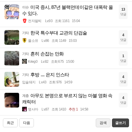
미국 증시, 87년 블랙먼데이같은 대폭락 올
이슈
13
수 있다.
댓글
전자팔찌
Lv.93
조회 1161
15:04
한국 특수부대 교관의 단검술
기타
4
댓글
풀소유
Lv.86
조회 1149
15:03
흔히 손잡는 만화
기타
1
댓글
Krieg0
Lv.82
조회 675
15:00
후방 ㅡ 은지 인스타
기타
4
댓글
입술돼지
Lv.43
조회 976
14:59
아무도 본명으로 부르지 않는 마블 영화 속
계층
4
캐릭터
댓글
옆사마
Lv.87
조회 1410
추천 1
14:58
최근
다음
검색
글쓰기