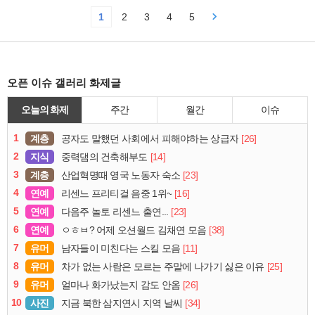
1
2
3
4
5
오픈 이슈 갤러리 화제글
오늘의 화제
주간
월간
이슈
1
계층
[26]
공자도 말했던 사회에서 피해야하는 상급자
2
지식
[14]
중력댐의 건축해부도
3
계층
[23]
산업혁명때 영국 노동자 숙소
4
연예
[16]
리센느 프리티걸 음중 1위~
5
연예
[23]
다음주 놀토 리센느 출연...
6
연예
[38]
ㅇㅎㅂ? 어제 오션월드 김채연 모음
7
유머
[11]
남자들이 미친다는 스킬 모음
8
유머
[25]
차가 없는 사람은 모르는 주말에 나가기 싫은 이유
9
유머
[26]
얼마나 화가났는지 감도 안옴
10
사진
[34]
지금 북한 삼지연시 지역 날씨