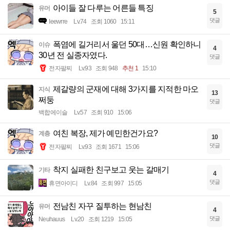
아이들 잘 다루는 어른들 특징
유머
5
댓글
Ieewrre
Lv.74
조회 1060
15:11
폭염에 길거리서 울던 50대…신원 확인하니
이슈
4
30년 전 실종자였다.
댓글
전자팔찌
Lv.93
조회 948
추천 1
15:10
제갈량의 군재에 대해 3가지를 지적한 마오
지식
13
쩌둥
댓글
백합에이슬
Lv.57
조회 910
15:06
여친 복장, 제가 예민한건가요?
계층
10
댓글
전자팔찌
Lv.93
조회 1671
15:06
착지 실패한 친구보고 웃는 갈매기
기타
4
댓글
휴면아이디
Lv.84
조회 997
15:05
전남친 자꾸 질투하는 현남친
유머
4
댓글
Neuhauus
Lv.20
조회 1219
15:05