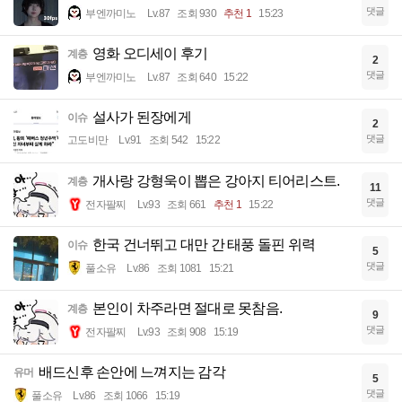
댓글
부엔까미노
Lv.87
조회 930
추천 1
15:23
영화 오디세이 후기
계층
2
댓글
부엔까미노
Lv.87
조회 640
15:22
설사가 된장에게
이슈
2
댓글
고도비만
Lv.91
조회 542
15:22
개사랑 강형욱이 뽑은 강아지 티어리스트.
계층
11
댓글
전자팔찌
Lv.93
조회 661
추천 1
15:22
한국 건너뛰고 대만 간 태풍 돌핀 위력
이슈
5
댓글
풀소유
Lv.86
조회 1081
15:21
본인이 차주라면 절대로 못참음.
계층
9
댓글
전자팔찌
Lv.93
조회 908
15:19
배드신후 손안에 느껴지는 감각
유머
5
댓글
풀소유
Lv.86
조회 1066
15:19