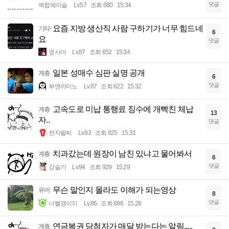
댓글
백합에이슬
Lv.57
조회 680
15:34
요즘 지방 생산직 사람 구하기가 너무 힘드네
기타
6
요
댓글
옆사마
Lv.87
조회 652
15:34
일본 성매수 심판 실명 공개
계층
6
댓글
부엔까미노
Lv.87
조회 622
15:32
고속도로 미납 통행료 징수에 개빡친 체납
계층
13
자..
댓글
전자팔찌
Lv.93
조회 825
15:31
치과갔는데 원장이 남친 있냐고 물어봐서
계층
6
댓글
강슬기
Lv.94
조회 929
15:29
무슨 말인지 몰라도 이해가 되는영상
유머
8
댓글
너빨갱이지
Lv.86
조회 696
15:28
연금복권 당첨자가 매달 받는다는 알림.....
계층