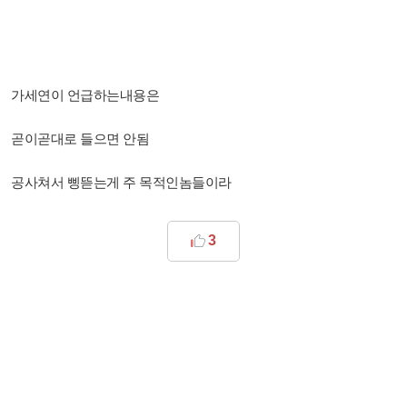
가세연이 언급하는내용은
곧이곧대로 들으면 안됨
공사쳐서 삥뜯는게 주 목적인놈들이라
3