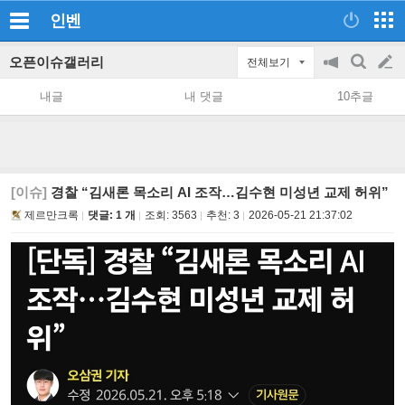
인벤
오픈이슈갤러리
전체보기
공
검
글
지
색
내글
내 댓글
10추글
on/off
쓰
기
[이슈]
경찰 “김새론 목소리 AI 조작…김수현 미성년 교제 허위”
제르만크록
댓글: 1 개
조회:
3563
추천:
3
2026-05-21 21:37:02