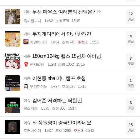
무선 마우스 여러분의 선택은?
기타
12
댓글
특대형피자
Lv.62
조회 578
15:19
무지개다리에서 만난 반려견
기타
4
댓글
휴면아이디
Lv.84
조회 748
추천 1
15:16
180cm 124kg 헬스 18년차 아버님.
계층
7
댓글
전자팔찌
Lv.93
조회 1362
15:15
이현중 nba 미니캠프 초청
계층
1
댓글
부엔까미노
Lv.87
조회 536
15:15
김어준 저격하는 탁현민
이슈
3
댓글
원스타조
Lv.75
조회 800
15:14
와 장원영이 중국인이라네요
이슈
15
댓글
조졋네이거
Lv.37
조회 1263
추천 3
15:12