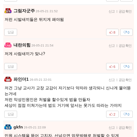
그림자군주
26-05-21 21:52
신고
|
공감 확인
저런 시발새끼들은 뒤지게 패야됨
답글
8
0
내란의힘
26-05-21 21:54
신고
|
공감 확인
저게 사람새끼가 맞나?
답글
6
0
파인더1
26-05-21 22:01
신고
|
공감 확인
저건 그냥 교사가 교장 교감이 자기보다 약자라 생각되니 신나게 물어뜯
는거네
저런 악성민원인은 처벌을 할수있게 법을 만들자
세상이 점점 미쳐가는데 법도 거기에 앞서는 못가도 따라는 가야지
답글
2
0
gkfn
26-05-21 22:09
신고
|
공감 확인
민원 시스템을 뜯어 고치자. 선넘으면 업무방해로 처벌할 수 있게