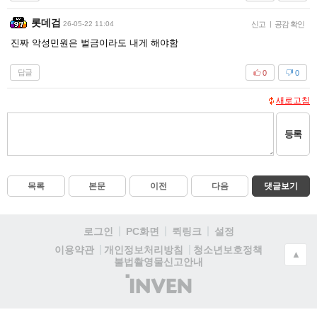
롯데검
26-05-22 11:04
신고
|
공감 확인
진짜 악성민원은 벌금이라도 내게 해야함
답글
0
0
새로고침
등록
목록
본문
이전
다음
댓글보기
로그인
PC화면
퀵링크
설정
청소년보호정책
이용약관
개인정보처리방침
▲
불법촬영물신고안내
(주)
인
벤