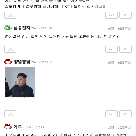
아니 시발 저런걸 왜 처벌을 안해 병신세기들아!!
스토킹이나 업무방해 교권침해 다 갖다 붙혀서 조지라고!!
답글
1
0
삼송전자
26-05-22 00:48
신고
|
공감 확인
병신같은 인권 팔이 덕에 멀쩡한 사람들만 고통받는 세상이 되어감
답글
0
0
양념통닭
26-05-22 01:17
신고
|
공감 확인
답글
0
0
야드
26-05-22 02:04
신고
|
공감 확인
이정도면 어떤 조직 대한민국시스템과 거기에 엮인 사람들을 기가막히