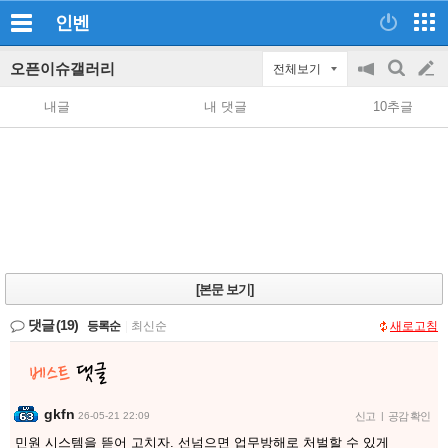
인벤
오픈이슈갤러리
전체보기
공
검
글
지
색
내글
내 댓글
10추글
on/off
쓰
기
[본문 보기]
댓글
(19)
등록순
|
최신순
새로고침
gkfn
26-05-21 22:09
신고
|
공감 확인
민원 시스템을 뜯어 고치자. 선넘으면 업무방해로 처벌할 수 있게