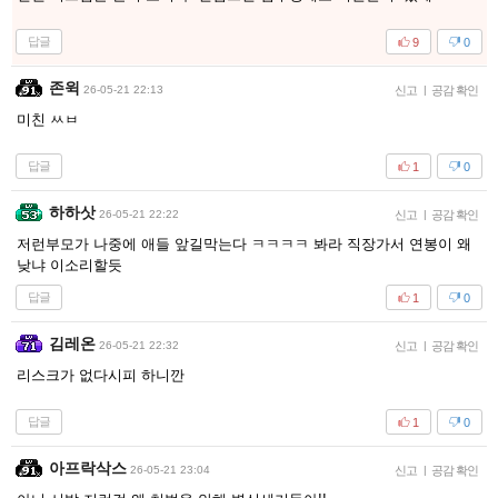
답글
9
0
존윅
26-05-21 22:13
신고
|
공감 확인
미친 ㅆㅂ
답글
1
0
하하삿
26-05-21 22:22
신고
|
공감 확인
저런부모가 나중에 애들 앞길막는다 ㅋㅋㅋㅋ 봐라 직장가서 연봉이 왜
낮냐 이소리할듯
답글
1
0
김레온
26-05-21 22:32
신고
|
공감 확인
리스크가 없다시피 하니깐
답글
1
0
아프락삭스
26-05-21 23:04
신고
|
공감 확인