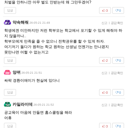
처벌을 안하니깐 아무 벌도 안받는데 왜 그만두겠어?
답글
3
0
약속해줘
26-05-21 21:49
신고
|
공감 확인
학생에겐 미안하지만 저런 학부모는 학교에서 포기할 수 있게 해줘야 하
지 않을까나..
학부모에게 만족을 줄 수 없으니 전학권유를 할 수 있게 하자.
여기저기 돌다가 원하는 학교 원하는 선생님 언젠가는 만나겠지
못만나면 어쩔 수 없는거고
답글
2
0
양뀌
26-05-21 21:51
신고
|
공감 확인
싸팍 경환이애미가 현실에 있다니
답글
0
0
카일라이데
26-05-21 21:52
신고
|
공감 확인
공교육이 마음에 안들면 홈스쿨링을 해라
어휴
답글
3
0