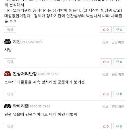
게 분석해서
나라 없애기위한 공작이라는 생각밖에 안든다. (그 시작이 인권위 같고)
대성공인거같다. 경제가 망하기전에 인간성부터 박살나서 나라 사라질
듯 ㅇㅇ
답글
0
0
치킨
26-05-22 06:07
신고
|
공감 확인
시발
답글
0
0
진상처리반장
26-05-22 06:50
신고
|
공감 확인
소수의 괴물들을 계속 방치하면 공동체가 붕괴됨.
답글
0
0
악바리준
26-05-22 09:09
신고
|
공감 확인
민원 넣을때 만원씩이라도 내게 하면 어떨까
답글
0
0