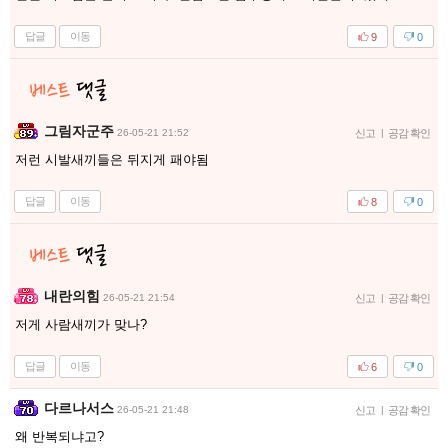
답글
이동
9
0
그림자군주
26-05-21 21:52
신고
|
공감 확인
저런 시발새끼들은 뒤지게 패야됨
답글
이동
8
0
내란의힘
26-05-21 21:54
신고
|
공감 확인
저게 사람새끼가 맞나?
답글
이동
6
0
다르나서스
26-05-21 21:48
신고
|
공감 확인
왜 반복되냐고?