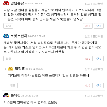
양념통닭
26-05-22 01:15
신고
|
공감 확인
교장 교감 센터장 원장들이 세금으로 해외 연수가기 바쁘시다니까 그런
건 말단 사원에게 짬시켜야된다고 생각하는건지 도저히 일할 생각도 없
고 본인 직책에 비해 능력 안되는 세금 도둑놈들이 넘쳐남
답글
0
0
로켓토판치
26-05-22 08:49
신고
|
공감 확인
개법부 좆판사들이 저걸 법리적으로 유죄로 보니 문제가 생기는거같
음. 애시당초 기소도 안되고(무시하고) 재판에 가도 뭐 이런걸 법리적으
로 다투냐고 싹 기각하면 이지경까지 안왔음
답글
0
0
일점홍
26-05-22 09:05
신고
|
공감 확인
기각보단 각하가 낫겠죠 이런 쓰잘데기 없는 민원을 하면서
답글
0
0
롯데검
26-05-22 11:06
신고
|
공감 확인
시스템이 안바뀌면 아무 변화도 없을듯