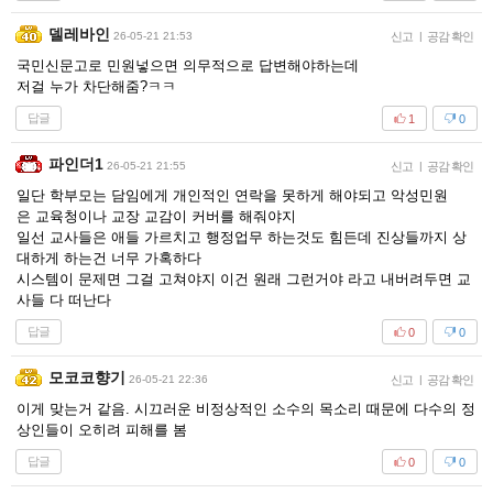
델레바인
26-05-21 21:53
신고
|
공감 확인
국민신문고로 민원넣으면 의무적으로 답변해야하는데
저걸 누가 차단해줌?ㅋㅋ
답글
1
0
파인더1
26-05-21 21:55
신고
|
공감 확인
일단 학부모는 담임에게 개인적인 연락을 못하게 해야되고 악성민원
은 교육청이나 교장 교감이 커버를 해줘야지
일선 교사들은 애들 가르치고 행정업무 하는것도 힘든데 진상들까지 상
대하게 하는건 너무 가혹하다
시스템이 문제면 그걸 고쳐야지 이건 원래 그런거야 라고 내버려두면 교
사들 다 떠난다
답글
0
0
모코코향기
26-05-21 22:36
신고
|
공감 확인
이게 맞는거 같음. 시끄러운 비정상적인 소수의 목소리 때문에 다수의 정
상인들이 오히려 피해를 봄
답글
0
0