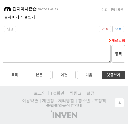
인디아나존슨
26-05-22 08:23
신고
|
공감 확인
볼셰비키 시절인가
답글
0
0
새로고침
등록
목록
본문
이전
다음
댓글보기
로그인
PC화면
퀵링크
설정
청소년보호정책
이용약관
개인정보처리방침
▲
불법촬영물신고안내
(주)
인
벤