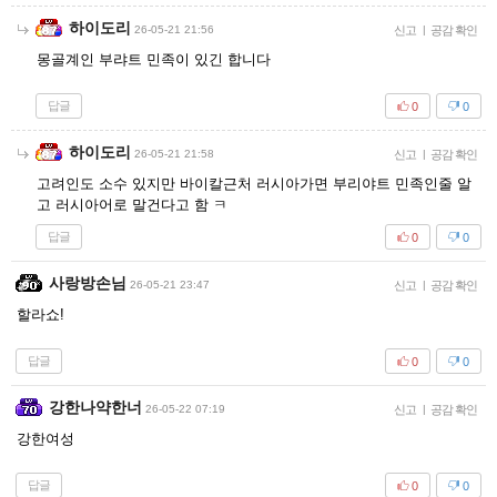
하이도리
26-05-21 21:56
신고
|
공감 확인
몽골계인 부랴트 민족이 있긴 합니다
답글
0
0
하이도리
26-05-21 21:58
신고
|
공감 확인
고려인도 소수 있지만 바이칼근처 러시아가면 부리야트 민족인줄 알
고 러시아어로 말건다고 함 ㅋ
답글
0
0
사랑방손님
26-05-21 23:47
신고
|
공감 확인
할라쇼!
답글
0
0
강한나약한너
26-05-22 07:19
신고
|
공감 확인
강한여성
답글
0
0