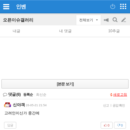
인벤
오픈이슈갤러리
전체보기
공
검
글
지
색
내글
내 댓글
10추글
on/off
쓰
기
[본문 보기]
댓글
(6)
등록순
|
최신순
새로고침
신야객
26-05-21 21:54
신고
|
공감 확인
고려인이신가 중간에
답글
0
0