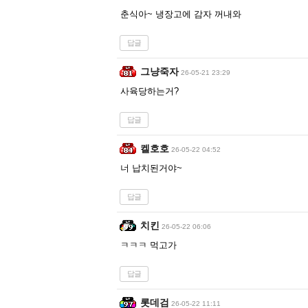
춘식아~ 냉장고에 감자 꺼내와
답글
그냥죽자
26-05-21 23:29
사육당하는거?
답글
켈호호
26-05-22 04:52
너 납치된거야~
답글
치킨
26-05-22 06:06
ㅋㅋㅋ 먹고가
답글
롯데검
26-05-22 11:11