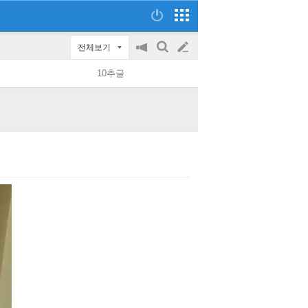
전체보기
공
검
글
지
색
10추글
on/off
쓰
기