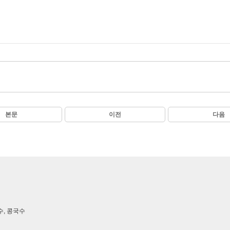
본문
이전
다음
수, 콩국수