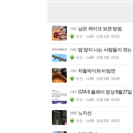
남은 케이크 보관 방법
기타
치킨
Lv.99
조회 123
04:22
땀 많이 나는 사람들이 겪는
기타
치킨
Lv.99
조회 180
04:21
차돌박이와 비빔면
기타
치킨
Lv.99
조회 194
04:18
GTA 6 플레이 영상 8월27
기타
치킨
Lv.99
조회 194
04:15
노지선
연예
치킨
Lv.99
조회 263
04:13