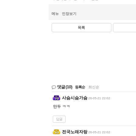
메뉴
인장보기
목록
댓글
(10)
등록순
|
최신순
사슴시슴가슴
26-05-21 22:02
만두 ㅋㅋ
답글
전국노래자랑
26-05-21 22:02