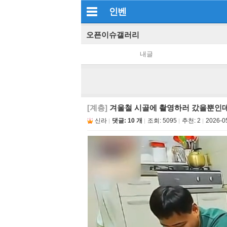
인벤
오픈이슈갤러리
내글
[계층]
겨울철 시골에 촬영하러 갔을뿐인데.
신라
댓글: 10 개
조회:
5095
추천:
2
2026-0