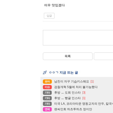
어우 맛있겠다
답글
목록
ㅇㅇㄱ 지금 뜨는 글
남친이 자꾸 기습키스해요
[1]
유머
검찰개혁 5월에 처리 불가능했다
이슈
후방 ㅡ 도희 인스타
[3]
기타
후방 ㅡ 빵귤 인스타
[1]
기타
미국 LA, 코리아타운 명동교자의 만두, 칼국
기타
팬싸인회 하츠투하츠 정이안
연예