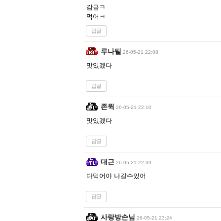
감금ㅋ
먹어ㅋ
답글
루나틸
26-05-21 22:08
맛있겠다
답글
존윅
26-05-21 22:10
맛있겠다
답글
대근
26-05-21 22:39
다먹어야 나갈수있어
답글
사랑방손님
26-05-21 23:24