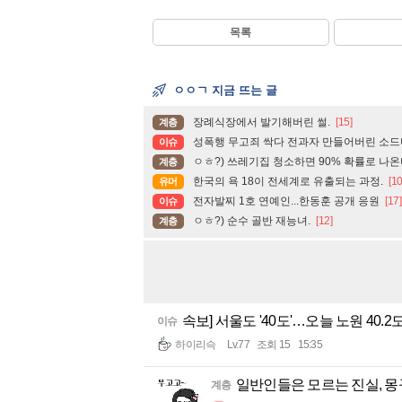
목록
ㅇㅇㄱ 지금 뜨는 글
장례식장에서 발기해버린 썰.
[15]
계층
성폭행 무고죄 싹다 전과자 만들어버린 소드
이슈
ㅇㅎ?) 쓰레기집 청소하면 90% 확률로 나온
계층
한국의 욕 18이 전세계로 유출되는 과정.
[10
유머
전자발찌 1호 연예인...한동훈 공개 응원
[17]
이슈
ㅇㅎ?) 순수 골반 재능녀.
[12]
계층
속보] 서울도 '40도'…오늘 노원 40.2
이슈
하이리슥
Lv.77
조회 15
15:35
일반인들은 모르는 진실, 몽규
계층