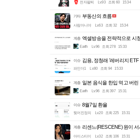
전자팔찌
Lv.93
조회 60
15:34
부동산의 흐름
기타
사람아니야
Lv.63
조회 32
15:34
엑셀방송을 전략적으로 시청
계층
Earth
Lv.96
조회 278
15:33
김용, 정청래 '레버리지 ET
이슈
파인더1
Lv.80
조회 94
15:33
일본 음식을 한입 먹고 버린 
계층
Earth
Lv.96
조회 397
15:31
8월7일 환율
이슈
찢어진정의
Lv.20
조회 225
15:31
리센느(RESCENE) 원이 서사
계층
아이스티이
Lv.32
조회 106
15:31