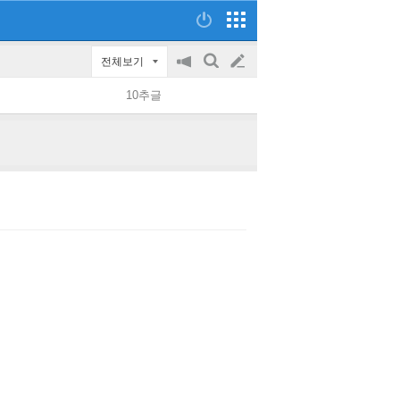
전체보기
공
검
글
지
색
10추글
on/off
쓰
기