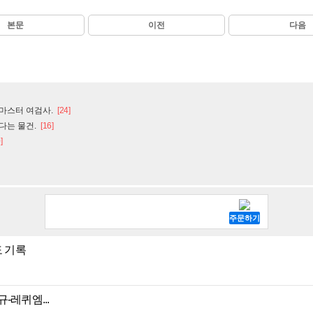
본문
이전
다음
마스터 여검사.
[24]
다는 물건.
[16]
]
도 기록
-레퀴엠...