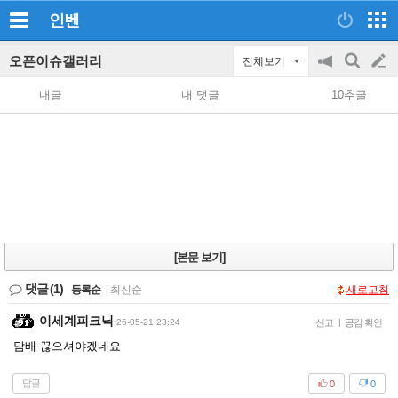
인벤
오픈이슈갤러리
전체보기
공
검
글
지
색
내글
내 댓글
10추글
on/off
쓰
기
[본문 보기]
댓글
(1)
등록순
|
최신순
새로고침
이세계피크닉
26-05-21 23:24
신고
|
공감 확인
담배 끊으셔야겠네요
답글
0
0