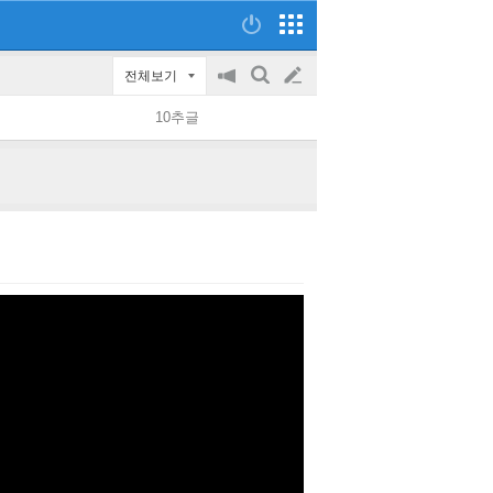
전체보기
공
검
글
지
색
10추글
on/off
쓰
기