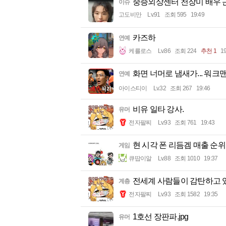
중증외상센터 천장미 배우 
이슈
고도비만
Lv.91
조회 595
19:49
카즈하
연예
케를로스
Lv.86
조회 224
추천 1
19
화면 너머로 냄새가... 워크
연예
아이스티이
Lv.32
조회 267
19:46
비유 일타 강사.
유머
전자팔찌
Lv.93
조회 761
19:43
현 시각 폰 리듬겜 매출 순위
게임
큐땁이알
Lv.88
조회 1010
19:37
전세계 사람들이 감탄하고 
계층
전자팔찌
Lv.93
조회 1582
19:35
1호선 장판파.jpg
유머