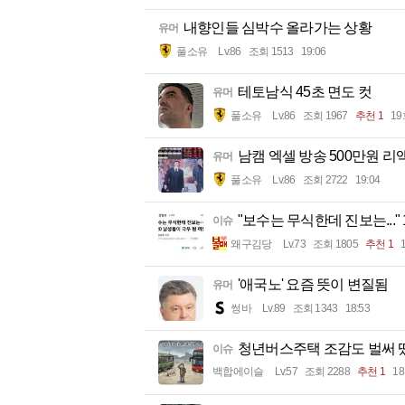
내향인들 심박수 올라가는 상황
유머
풀소유
Lv.86
조회 1513
19:06
테토남식 45초 면도 컷
유머
풀소유
Lv.86
조회 1967
추천 1
19
남캠 엑셀 방송 500만원 리
유머
풀소유
Lv.86
조회 2722
19:04
"보수는 무식한데 진보는..."
이슈
왜구김당
Lv.73
조회 1805
추천 1
'애국노' 요즘 뜻이 변질됨
유머
썽바
Lv.89
조회 1343
18:53
청년버스주택 조감도 벌써 
이슈
백합에이슬
Lv.57
조회 2288
추천 1
18