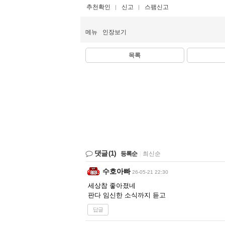
추천확인
신고
스팸신고
메뉴
인장보기
목록
댓글
(1)
등록순
|
최신순
수호아빠
26-05-21 22:30
세상참 좋아졌네
판다 임신한 소식까지 듣고
답글