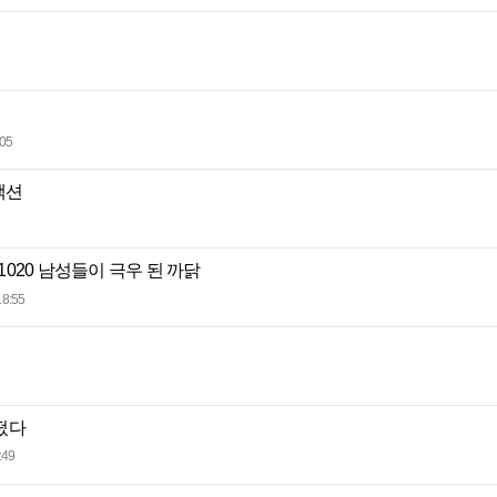
:05
액션
 1020 남성들이 극우 된 까닭
18:55
떴다
:49