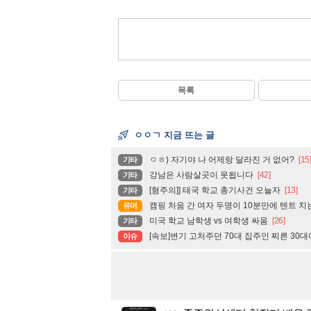
목록
ㅇㅇㄱ 지금 뜨는 글
ㅇㅎ) 자기야 나 어제랑 달라진 거 없어?
[15
기타
강남은 사람살곳이 못됩니다
[42]
기타
[혐주의]] 태국 학교 총기사건 오늘자
[13]
기타
캠핑 처음 간 여자 두명이 10분만에 텐트 치
유머
미국 학교 남학생 vs 여학생 싸움
[26]
기타
[속보]변기 고처주던 70대 집주인 찌른 30
이슈