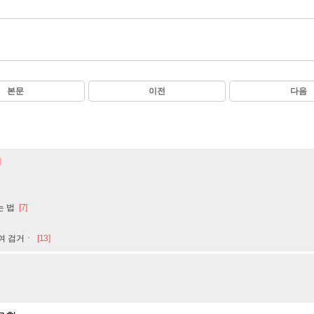
본문
이전
다음
]
는 법
[7]
대여 검거ㆍ
[13]