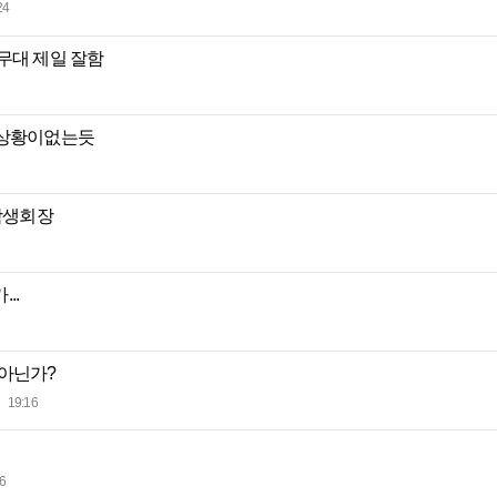
24
무대 제일 잘함
은상황이없는듯
학생회장
..
폐아닌가?
19:16
6