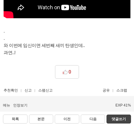
.
.
와 이번에 임신이면 세번째 새끼 탄생인데..
과연..!
0
추천확인
신고
스팸신고
공유
스크랩
메뉴
인장보기
EXP 41%
목록
본문
이전
다음
댓글쓰기