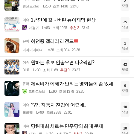
2
댓글
빈센트멧젠
Lv.60
조회 1438
23:43
1년만에 끝나버린 뉴이재명 현상
이슈
25
댓글
마검귀
Lv.83
조회 1925
추천 2
23:41
허언증 갤러리 레전드
유머
1
댓글
머머머머머며
Lv.38
조회 984
23:38
원하는 후보 안뽑으면 다 2찍임?
이슈
43
댓글
Disifi
Lv.39
조회 1169
추천 9
23:37
제작비가 이해가 안되는 영화들이 좀 있네..
유머
9
댓글
드라고노브
Lv.90
조회 1378
23:35
??? : 자동차 진입이 어렵네..
이슈
10
댓글
꿻뻵뗗
Lv.90
조회 2888
23:01
당원대회 치르는 민주당의 최대 문제
이슈
20
댓글