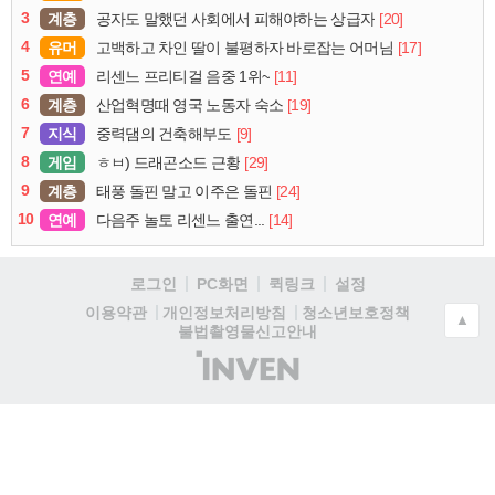
3
계층
[20]
공자도 말했던 사회에서 피해야하는 상급자
4
유머
[17]
고백하고 차인 딸이 불평하자 바로잡는 어머님
5
연예
[11]
리센느 프리티걸 음중 1위~
6
계층
[19]
산업혁명때 영국 노동자 숙소
7
지식
[9]
중력댐의 건축해부도
8
게임
[29]
ㅎㅂ) 드래곤소드 근황
9
계층
[24]
태풍 돌핀 말고 이주은 돌핀
10
연예
[14]
다음주 놀토 리센느 출연...
로그인
PC화면
퀵링크
설정
청소년보호정책
이용약관
개인정보처리방침
▲
불법촬영물신고안내
(주)
인
벤