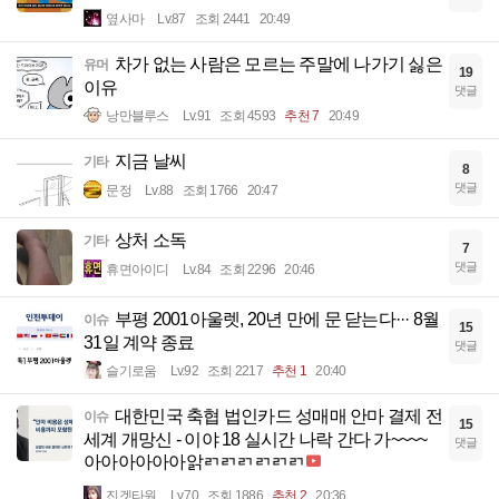
옆사마
Lv.87
조회 2441
20:49
차가 없는 사람은 모르는 주말에 나가기 싫은
유머
19
이유
댓글
낭만블루스
Lv.91
조회 4593
추천 7
20:49
지금 날씨
기타
8
댓글
문정
Lv.88
조회 1766
20:47
상처 소독
기타
7
댓글
휴면아이디
Lv.84
조회 2296
20:46
부평 2001아울렛, 20년 만에 문 닫는다··· 8월
이슈
15
31일 계약 종료
댓글
슬기로움
Lv.92
조회 2217
추천 1
20:40
대한민국 축협 법인카드 성매매 안마 결제 전
이슈
15
세계 개망신 - 이야 18 실시간 나락 간다 가~~~~
댓글
아아아아아아앍ㄺㄺㄺㄺㄺㄺ
진겟타원
Lv.70
조회 1886
추천 2
20:36