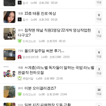
댓글
입사
Lv.94
조회 292
00:19
15호 태풍 진로 예상
계층
0
댓글
입사
Lv.94
조회 343
00:18
침착맨 채널 직원1명당 22개씩 영상작업한
유머
1
다구요?
댓글
드라고노브
Lv.90
조회 535
00:15
폴드8 일주일 써본 후기....
기타
9
댓글
암꼬또모타쥬
Lv.60
조회 1580
23:55
ㅆ계층) 라노벨 독자들이 말하는 국밥 라노벨
계층
3
완결작 천하오절
댓글
큐땁이알
Lv.88
조회 969
23:45
이분 오이갤러겠죠?
유머
10
댓글
드라고노브
Lv.90
조회 1049
23:44
일본 지진 피해현장 도독 근황
이슈