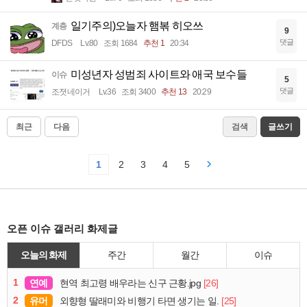
일기주의)오늘자 햄볶 히오쓰
계층
9
댓글
DFDS
Lv.80
조회 1684
추천 1
20:34
미성년자 성범죄 사이트와 애국 보수들
이슈
5
댓글
조졋네이거
Lv.36
조회 3400
추천 13
20:29
최근
다음
검색
글쓰기
1
2
3
4
5
오픈 이슈 갤러리 화제글
오늘의 화제
주간
월간
이슈
1
연예
[26]
현역 최고령 배우라는 신구 근황.jpg
2
유머
[25]
외향형 딸래미와 비행기 타면 생기는 일.