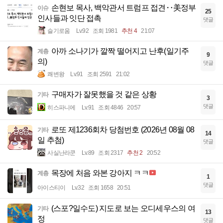
손현보 목사, 백악관서 트럼프 접견‥美정부
이슈
25
인사들과 잇단 접촉
댓글
슬기로움
Lv.92
조회 1981
추천 4
21:07
아까 소나기가 깔짝 떨어지고 난후(일기주
계층
9
의)
댓글
쾌변왕
Lv.91
조회 2591
21:02
구매자가 잘못했을 것 같은 상황
기타
3
댓글
히스파니에
Lv.91
조회 4846
20:57
로또 제1236회차 당첨번호 (2026년 08월 08
기타
14
일 추첨)
댓글
사실난라쿤
Lv.89
조회 2317
추천 2
20:52
목장에 처음 와본 강아지 ㅋㅋ
계층
1
댓글
아이스티이
Lv.32
조회 1658
20:51
(스포?일수도) 지도로 보는 오디세우스의 여
기타
13
정
댓글