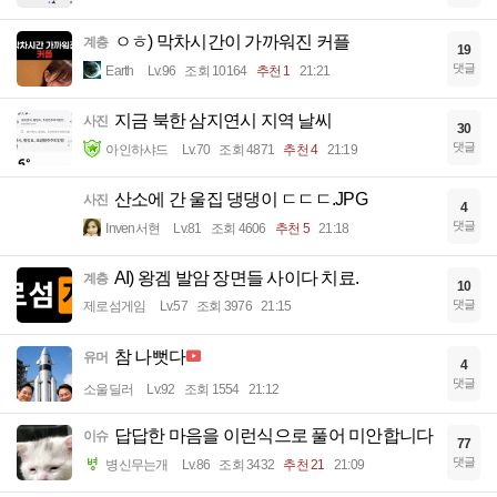
ㅇㅎ) 막차시간이 가까워진 커플
계층
19
댓글
Earth
Lv.96
조회 10164
추천 1
21:21
지금 북한 삼지연시 지역 날씨
사진
30
댓글
아인하샤드
Lv.70
조회 4871
추천 4
21:19
산소에 간 울집 댕댕이 ㄷㄷㄷ.JPG
사진
4
댓글
Inven서현
Lv.81
조회 4606
추천 5
21:18
AI) 왕겜 발암 장면들 사이다 치료.
계층
10
댓글
제로섬게임
Lv.57
조회 3976
21:15
참 나뻣다
유머
4
댓글
소울딜러
Lv.92
조회 1554
21:12
답답한 마음을 이런식으로 풀어 미안합니다
이슈
77
댓글
병신무는개
Lv.86
조회 3432
추천 21
21:09