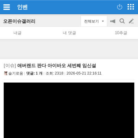
인벤
오픈이슈갤러리
전체보기
공
검
글
지
색
내글
내 댓글
10추글
on/off
쓰
기
[이슈]
애버랜드 판다 아이바오 세번째 임신설
슬기로움
댓글: 1 개
조회:
2318
2026-05-21 22:16:11