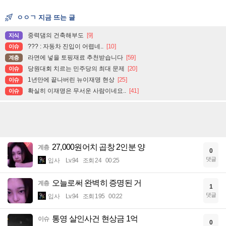
ㅇㅇㄱ 지금 뜨는 글
중력댐의 건축해부도
[9]
지식
??? : 자동차 진입이 어렵네..
[10]
이슈
라면에 넣을 토핑재료 추천받습니다
[59]
계층
당원대회 치르는 민주당의 최대 문제
[20]
이슈
1년만에 끝나버린 뉴이재명 현상
[25]
이슈
확실히 이재명은 무서운 사람이네요..
[41]
이슈
27,000원어치 곱창 2인분 양
계층
0
댓글
입사
Lv.94
조회 24
00:25
오늘로써 완벽히 증명된 거
계층
1
댓글
입사
Lv.94
조회 195
00:22
통영 살인사건 현상금 1억
이슈
0