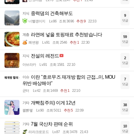
진겟타원
Lv.70
조회 2247
추천 7
22:49
중력댐의 건축해부도
지식
9
댓글
너빨갱이지
Lv.86
조회 3696
추천 9
22:33
라면에 넣을 토핑재료 추천받습니다
계층
59
댓글
쾌변왕
Lv.91
조회 2546
추천 1
22:30
전설의 레전드
지식
2
댓글
아브라카
Lv.91
조회 1581
22:10
이란 "호르무즈 재개방 합의 근접...미, MOU
이슈
7
위반 배상해야"
댓글
균터
Lv.42
조회 1469
추천 1
22:10
개빡침주의) 이게 12년
기타
38
댓글
꿻뻵뗗
Lv.90
조회 5011
추천 5
22:09
7월 국산차 판매 순위
기타
10
댓글
라라크로포드
Lv.87
조회 3478
21:43