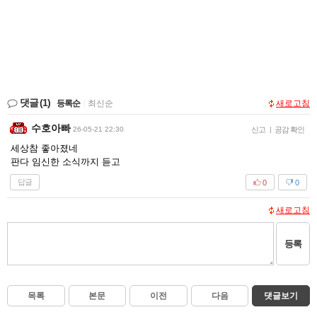
댓글
(1)
등록순
|
최신순
새로고침
수호아빠
26-05-21 22:30
신고
|
공감 확인
세상참 좋아졌네
판다 임신한 소식까지 듣고
답글
0
0
새로고침
등록
목록
본문
이전
다음
댓글보기