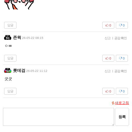
답글
0
0
존윅
26-05-22 08:15
신고
|
공감 확인
ㅇㅃ
답글
0
0
롯데검
26-05-22 11:12
신고
|
공감 확인
굿굿
답글
0
0
새로고침
등록