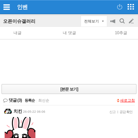
인벤
오픈이슈갤러리
전체보기
공
검
글
지
색
내글
내 댓글
10추글
on/off
쓰
기
[본문 보기]
댓글
(3)
등록순
|
최신순
새로고침
치킨
26-05-22 06:06
신고
|
공감 확인