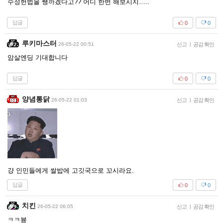
수정헌법을 쌩까겠다고?? 어디 한번 해보시지…..
답글
0
0
루키마스터
26-05-22 00:51
신고
|
공감 확인
암살엔딩 기대합니다
답글
0
0
양념통닭
26-05-22 01:03
신고
|
공감 확인
걍 인민들에게 쌀밥에 고깃국으로 꼬시라요.
답글
0
0
치킨
26-05-22 06:05
신고
|
공감 확인
ㅋㅋ븅