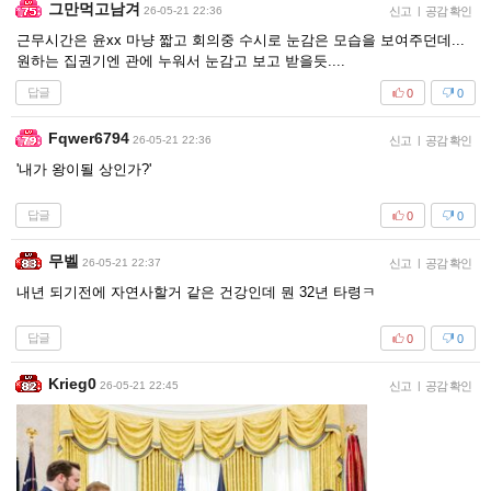
그만먹고남겨
26-05-21 22:36
신고
|
공감 확인
근무시간은 윤xx 마냥 짧고 회의중 수시로 눈감은 모습을 보여주던데...
원하는 집권기엔 관에 누워서 눈감고 보고 받을듯....
답글
0
0
Fqwer6794
26-05-21 22:36
신고
|
공감 확인
'내가 왕이될 상인가?'
답글
0
0
무벨
26-05-21 22:37
신고
|
공감 확인
내년 되기전에 자연사할거 같은 건강인데 뭔 32년 타령ㅋ
답글
0
0
Krieg0
26-05-21 22:45
신고
|
공감 확인