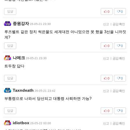
답글
0
0
중원강자
26-05-21 23:30
신고
|
공감 확인
루즈벨트 같은 정치 썩은물도 세계대전 아니었으면 못 했을 3선을 니까짓
게?
답글
0
0
나메크
26-05-21 23:30
신고
|
공감 확인
트두창 답다
답글
0
0
Taxndeath
26-05-21 23:42
신고
|
공감 확인
부통령으로 나와서 당선되고 대통령 사퇴하면 가능?
답글
0
0
idiotbox
26-05-22 00:00
신고
|
공감 확인