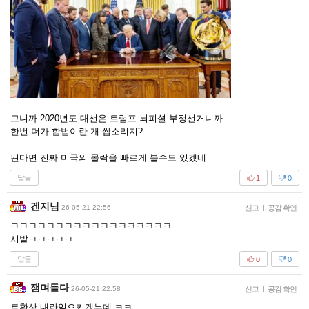
그니까 2020년도 대선은 트럼프 뇌피셜 부정선거니까
한번 더가 합법이란 개 쌉소리지?
된다면 진짜 미국의 몰락을 빠르게 볼수도 있겠네
답글
1
0
겐지님
26-05-21 22:56
신고
|
공감 확인
ㅋㅋㅋㅋㅋㅋㅋㅋㅋㅋㅋㅋㅋㅋㅋㅋㅋㅋ
시발ㅋㅋㅋㅋㅋ
답글
0
0
잼며들다
26-05-21 22:58
신고
|
공감 확인
트황상 내란일으키겠는데.ㅋㅋ