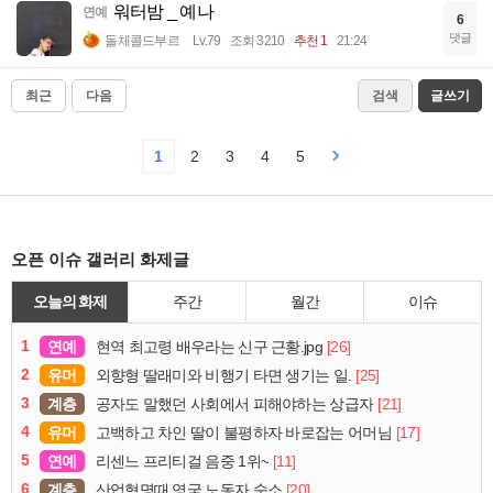
워터밤 _ 예나
연예
6
댓글
돌체콜드부르
Lv.79
조회 3210
추천 1
21:24
최근
다음
검색
글쓰기
1
2
3
4
5
오픈 이슈 갤러리 화제글
오늘의 화제
주간
월간
이슈
1
연예
[26]
현역 최고령 배우라는 신구 근황.jpg
2
유머
[25]
외향형 딸래미와 비행기 타면 생기는 일.
3
계층
[21]
공자도 말했던 사회에서 피해야하는 상급자
4
유머
[17]
고백하고 차인 딸이 불평하자 바로잡는 어머님
5
연예
[11]
리센느 프리티걸 음중 1위~
6
계층
[20]
산업혁명때 영국 노동자 숙소