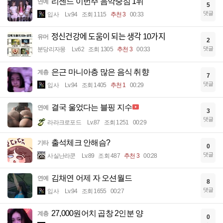
리센느 이번주 음악중심 1위
연예
5
댓글
입사
Lv.94
조회 1115
추천 3
00:33
정신건강에 도움이 되는 생각 10가지
유머
2
댓글
분당리자몽
Lv.62
조회 1305
추천 3
00:33
은근 마니아층 많은 음식 취향
계층
7
댓글
입사
Lv.94
조회 1405
추천 1
00:29
결국 울었다는 블핑 지수
연예
3
댓글
라라크로포드
Lv.87
조회 1251
00:29
출석체크 안해슴?
기타
0
댓글
사실난라쿤
Lv.89
조회 487
추천 3
00:28
김채연 어제 자 오션월드
연예
8
댓글
입사
Lv.94
조회 1655
00:27
27,000원어치 곱창 2인분 양
계층
0