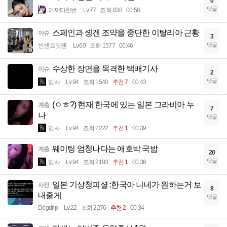
0
댓글
어쩌다한번
Lv.77
조회 838
00:58
스페인과 솅겐 조약을 중단한 이탈리아 근황
이슈
3
댓글
빈센트멧젠
Lv.60
조회 1577
00:46
수상한 장면을 목격한 택배기사
이슈
2
댓글
입사
Lv.94
조회 1540
추천 7
00:43
(ㅇㅎ?) 현재 한국에 있는 일본 그라비아 누
계층
7
나
댓글
입사
Lv.94
조회 2222
추천 1
00:39
웨이팅 엄청나다는 애호박 국밥
계층
20
댓글
입사
Lv.94
조회 2193
추천 1
00:36
일본 기상청피셜 :한국아 니네가 원하는거 보
사진
8
내줄게
댓글
Dogdrip
Lv.22
조회 2276
추천 2
00:34