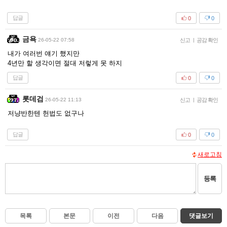
답글
0
0
금욕
26-05-22 07:58
신고
|
공감 확인
내가 여러번 얘기 했지만
4년만 할 생각이면 절대 저렇게 못 하지
답글
0
0
롯데검
26-05-22 11:13
신고
|
공감 확인
저냥반한텐 헌법도 없구나
답글
0
0
새로고침
등록
목록
본문
이전
다음
댓글보기