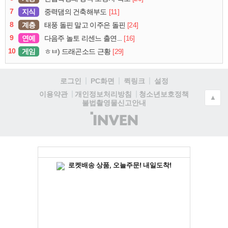
7
지식
[11]
중력댐의 건축해부도
8
계층
[24]
태풍 돌핀 말고 이주은 돌핀
9
연예
[16]
다음주 놀토 리센느 출연...
10
게임
[29]
ㅎㅂ) 드래곤소드 근황
로그인
PC화면
퀵링크
설정
청소년보호정책
이용약관
개인정보처리방침
▲
불법촬영물신고안내
(주)
인
벤