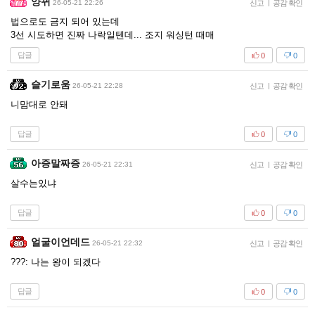
양뀌
26-05-21 22:26
신고
|
공감 확인
법으로도 금지 되어 있는데
3선 시도하면 진짜 나락일텐데... 조지 워싱턴 때매
답글
0
0
슬기로움
26-05-21 22:28
신고
|
공감 확인
니맘대로 안돼
답글
0
0
아증말짜증
26-05-21 22:31
신고
|
공감 확인
살수는있냐
답글
0
0
얼굴이언데드
26-05-21 22:32
신고
|
공감 확인
???: 나는 왕이 되겠다
답글
0
0