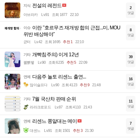
전설의 레전드
지식
2
댓글
아브라카
Lv.91
조회 1877
22:10
이란 "호르무즈 재개방 합의 근접...미, MOU
이슈
8
위반 배상해야"
댓글
균터
Lv.42
조회 1695
추천 1
22:10
개빡침주의) 이게 12년
기타
39
댓글
꿻뻵뗗
Lv.90
조회 6235
추천 5
22:09
다음주 놀토 리센느 출연...
연예
16
댓글
많이슬프다
Lv.90
조회 4123
추천 9
21:48
7월 국산차 판매 순위
기타
11
댓글
라라크로포드
Lv.87
조회 4110
21:43
리센느 쫑알대는 메이
연예
7
댓글
대센느
Lv.91
조회 1501
추천 3
21:30