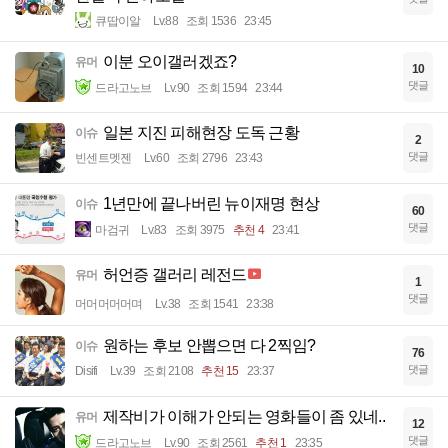
큐땁이알
Lv.88
조회 1536
23:45
이분 오이갤러겠죠?
유머
10
댓글
드라고노브
Lv.90
조회 1594
23:44
일본 지진 피해현장 도독 근황
이슈
2
댓글
빈센트멧젠
Lv.60
조회 2796
23:43
1년만에 끝나버린 뉴이재명 현상
이슈
60
댓글
마검귀
Lv.83
조회 3975
추천 4
23:41
허언증 갤러리 레전드
유머
1
댓글
머머머머머며
Lv.38
조회 1541
23:38
원하는 후보 안뽑으면 다 2찍임?
이슈
76
댓글
Disifi
Lv.39
조회 2108
추천 15
23:37
제작비가 이해가 안되는 영화들이 좀 있네..
유머
12
댓글
드라고노브
Lv.90
조회 2561
추천 1
23:35