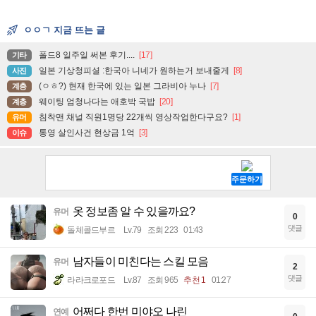
ㅇㅇㄱ 지금 뜨는 글
폴드8 일주일 써본 후기....
[17]
기타
일본 기상청피셜 :한국아 니네가 원하는거 보내줄게
[8]
사진
(ㅇㅎ?) 현재 한국에 있는 일본 그라비아 누나
[7]
계층
웨이팅 엄청나다는 애호박 국밥
[20]
계층
침착맨 채널 직원1명당 22개씩 영상작업한다구요?
[1]
유머
통영 살인사건 현상금 1억
[3]
이슈
옷 정보좀 알 수 있을까요?
유머
0
댓글
돌체콜드부르
Lv.79
조회 223
01:43
남자들이 미친다는 스킬 모음
유머
2
댓글
라라크로포드
Lv.87
조회 965
추천 1
01:27
어쩌다 한번 미야오 나린
연예