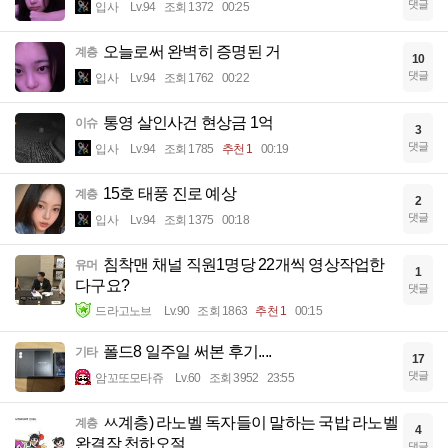
댓글
입사
Lv.94
조회 1372
00:25
오늘로써 완벽히 증명된 거
계층
10
댓글
입사
Lv.94
조회 1762
00:22
통영 살인사건 현상금 1억
이슈
3
댓글
입사
Lv.94
조회 1785
추천 1
00:19
15호 태풍 진로 예상
계층
2
댓글
입사
Lv.94
조회 1375
00:18
침착맨 채널 직원1명당 22개씩 영상작업한
유머
1
다구요?
댓글
드라고노브
Lv.90
조회 1863
추천 1
00:15
폴드8 일주일 써본 후기....
기타
17
댓글
암꼬또모타쥬
Lv.60
조회 3952
23:55
ㅆ계층) 라노벨 독자들이 말하는 국밥 라노벨
계층
4
완결작 천하오절
댓글