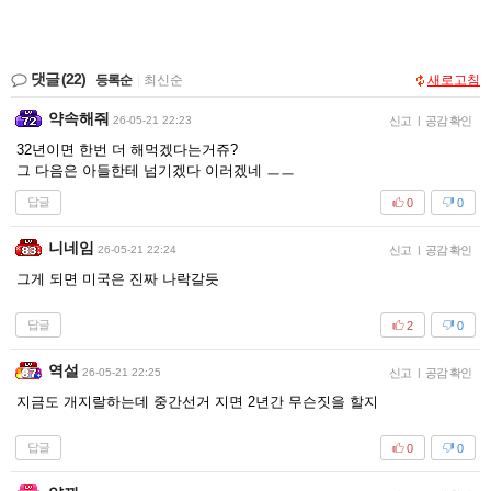
댓글
(22)
등록순
|
최신순
새로고침
약속해줘
26-05-21 22:23
신고
|
공감 확인
32년이면 한번 더 해먹겠다는거쥬?
그 다음은 아들한테 넘기겠다 이러겠네 ㅡㅡ
답글
0
0
니네임
26-05-21 22:24
신고
|
공감 확인
그게 되면 미국은 진짜 나락갈듯
답글
2
0
역설
26-05-21 22:25
신고
|
공감 확인
지금도 개지랄하는데 중간선거 지면 2년간 무슨짓을 할지
답글
0
0