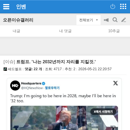
인벤
오픈이슈갤러리
전체보기
공
검
글
지
색
내글
내 댓글
10추글
on/off
쓰
기
[이슈]
트럼프. '나는 2032년까지 자리를 지킬것.'
세드엘프
댓글: 22 개
조회:
4717
추천:
2
2026-05-21 22:20:57