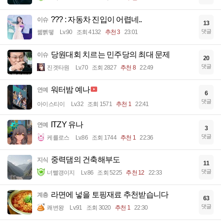
??? : 자동차 진입이 어렵네..
이슈
13
댓글
꿻뻵뗗
Lv.90
조회 4132
추천 3
23:01
당원대회 치르는 민주당의 최대 문제
이슈
20
댓글
진겟타원
Lv.70
조회 2827
추천 8
22:49
워터밤 예나
연예
6
댓글
아이스티이
Lv.32
조회 1571
추천 1
22:41
ITZY 유나
연예
3
댓글
케를로스
Lv.86
조회 1744
추천 1
22:36
중력댐의 건축해부도
지식
11
댓글
너빨갱이지
Lv.86
조회 5225
추천 12
22:33
라면에 넣을 토핑재료 추천받습니다
계층
63
댓글
쾌변왕
Lv.91
조회 3020
추천 1
22:30