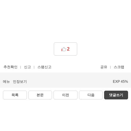
2
추천확인
신고
스팸신고
공유
스크랩
메뉴
인장보기
EXP 45%
목록
본문
이전
다음
댓글쓰기