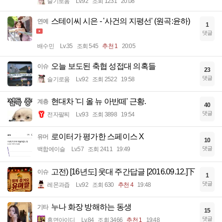
슬기로움
Lv.92
조회 1231
20:08
스테이씨 시은 - '사건의 지평선' (원곡:윤하)
연예
1
댓글
배수민
Lv.35
조회 545
추천 1
20:05
오늘 보도된 축협 성접대 의혹들
이슈
23
댓글
슬기로움
Lv.92
조회 2522
19:58
현대차 '디 올 뉴 아반떼' 근황.
계층
40
댓글
전자팔찌
Lv.93
조회 3898
19:54
로이터가 평가한 스페이스 X
유머
10
댓글
백합에이슬
Lv.57
조회 2411
19:49
고전) [16년도] 웃대 주간답글 [2016.09.12.]下
이슈
1
댓글
레몬과즙
Lv.92
조회 630
추천 4
19:48
누나 화장 방해하는 동생
기타
15
댓글
휴면아이디
Lv.84
조회 3466
추천 1
19:48