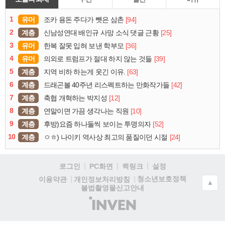
1
유머
[94]
조카 용돈 주다가 뺏은 삼촌
2
계층
[25]
신남성연대 배인규 사망 소식 댓글 근황
3
유머
[36]
한복 잘못 입혀 보낸 학부모
4
유머
[39]
의외로 트럼프가 절대 하지 않는 것들
5
계층
[63]
지역 비하 하는게 웃긴 이유.
6
계층
[42]
드래곤볼 40주년 리스펙트하는 만화작가들
7
계층
[12]
축협 개혁하는 박지성
8
계층
[10]
연말이면 가끔 생각나는 직원
9
계층
[52]
후방)요즘 하나둘씩 보이는 투명의자
10
계층
[24]
ㅇㅎ) 나이키 역사상 최고의 품질이던 시절
로그인
PC화면
퀵링크
설정
청소년보호정책
이용약관
개인정보처리방침
▲
불법촬영물신고안내
(주)
인
벤