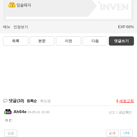
입술돼지
메뉴
인장보기
EXP 66%
목록
본문
이전
다음
댓글쓰기
댓글
(10)
등록순
|
최신순
새로고침
Ah64e
26-05-21 22:30
신고
|
공감 확인
ㅇㄷ
답글
0
0