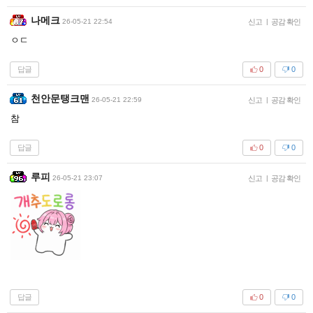
나메크
26-05-21 22:54
신고
|
공감 확인
ㅇㄷ
답글
0
0
천안문탱크맨
26-05-21 22:59
신고
|
공감 확인
참
답글
0
0
루피
26-05-21 23:07
신고
|
공감 확인
답글
0
0