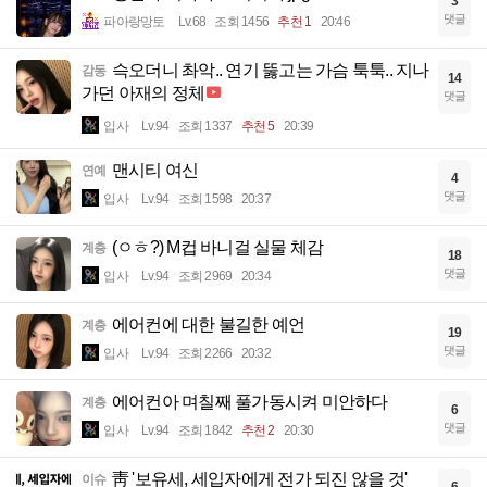
3
댓글
파아랑망토
Lv.68
조회 1456
추천 1
20:46
슥오더니 촤악.. 연기 뚫고는 가슴 툭툭.. 지나
감동
14
가던 아재의 정체
댓글
입사
Lv.94
조회 1337
추천 5
20:39
맨시티 여신
연예
4
댓글
입사
Lv.94
조회 1598
20:37
(ㅇㅎ?) M컵 바니걸 실물 체감
계층
18
댓글
입사
Lv.94
조회 2969
20:34
에어컨에 대한 불길한 예언
계층
19
댓글
입사
Lv.94
조회 2266
20:32
에어컨아 며칠째 풀가동시켜 미안하다
계층
6
댓글
입사
Lv.94
조회 1842
추천 2
20:30
靑 '보유세, 세입자에게 전가 되진 않을 것'
이슈
6