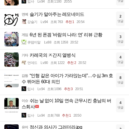
댓글
입사
Lv.94
조회 1193
20:55
슬기가 말아주는 레모네이드
연예
2
댓글
강슬기
Lv.94
조회 763
추천 1
20:54
6년 된 폰겜 '바람의 나라: 연' 리뷰 근황
게임
3
댓글
큐땁이알
Lv.88
조회 1358
20:52
카레국의 ㅈ간지 열병식
기타
4
댓글
언데드
Lv.90
조회 1222
추천 2
20:52
“인형 같은 아이가 가라앉는데”…수심 3m 호
감동
8
수 뛰어든 60대 의인
댓글
입사
Lv.94
조회 1096
추천 3
20:51
쉬는 날 없이 10일 연속 근무시킨 충남의 버
이슈
4
스회사
댓글
입사
Lv.94
조회 768
추천 1
20:50
정신과 의사가 그러더라.jpg
유머