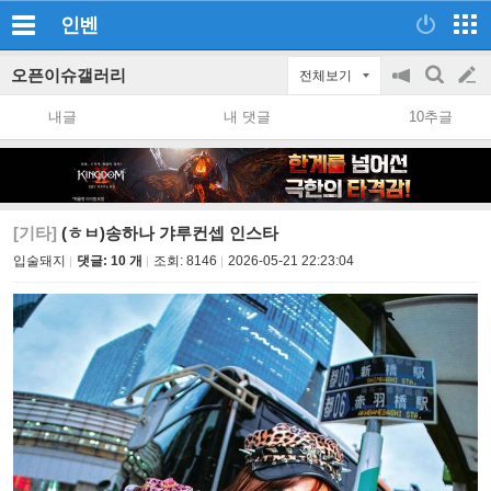
인벤
오픈이슈갤러리
전체보기
공
검
글
지
색
내글
내 댓글
10추글
on/off
쓰
기
[기타]
(ㅎㅂ)송하나 갸루컨셉 인스타
입술돼지
댓글: 10 개
조회:
8146
2026-05-21 22:23:04