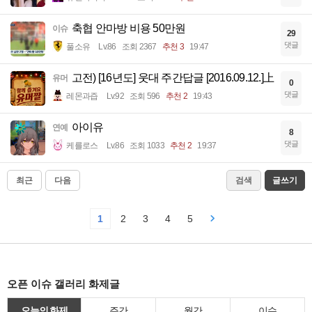
축협 안마방 비용 50만원
이슈
29
댓글
풀소유
Lv.86
조회 2367
추천 3
19:47
고전) [16년도] 웃대 주간답글 [2016.09.12.]上
유머
0
댓글
레몬과즙
Lv.92
조회 596
추천 2
19:43
아이유
연예
8
댓글
케를로스
Lv.86
조회 1033
추천 2
19:37
최근
다음
검색
글쓰기
1
2
3
4
5
오픈 이슈 갤러리 화제글
오늘의 화제
주간
월간
이슈