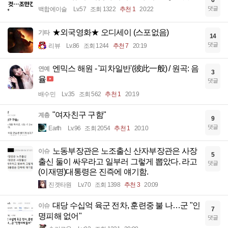
댓글
백합에이슬
Lv.57
조회 1322
추천 1
20:22
★외국영화★ 오디세이 (스포없음)
기타
14
댓글
리뷰
Lv.86
조회 1244
추천 7
20:19
엔믹스 해원 - '피차일반'(彼此一般) / 원곡: 음
연예
3
율
댓글
배수민
Lv.35
조회 562
추천 1
20:19
"여자친구 구함"
계층
9
댓글
Earth
Lv.96
조회 2054
추천 1
20:10
노동부장관은 노조출신 산자부장관은 사장
이슈
5
출신 둘이 싸우라고 일부러 그렇게 뽑았다. 라고
댓글
(이재명)대통령은 진즉에 얘기함.
진겟타원
Lv.70
조회 1398
추천 3
20:09
대당 수십억 육군 전차, 훈련중 불 나…군 "인
이슈
7
명피해 없어"
댓글