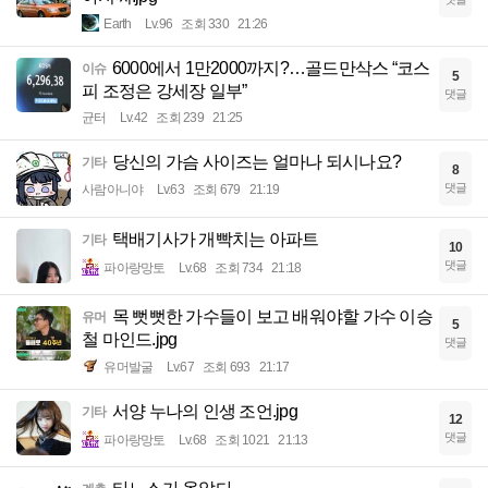
Earth
Lv.96
조회 330
21:26
6000에서 1만2000까지?…골드만삭스 “코스
이슈
5
피 조정은 강세장 일부”
댓글
균터
Lv.42
조회 239
21:25
당신의 가슴 사이즈는 얼마나 되시나요?
기타
8
댓글
사람아니야
Lv.63
조회 679
21:19
택배기사가 개빡치는 아파트
기타
10
댓글
파아랑망토
Lv.68
조회 734
21:18
목 뻣뻣한 가수들이 보고 배워야할 가수 이승
유머
5
철 마인드.jpg
댓글
유머발굴
Lv.67
조회 693
21:17
서양 누나의 인생 조언.jpg
기타
12
댓글
파아랑망토
Lv.68
조회 1021
21:13