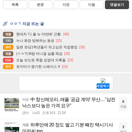
목록
본문
이전
다음
댓글보기
ㅇㅇㄱ 지금 뜨는 글
현대차 '디 올 뉴 아반떼' 근황.
[40]
계층
누나 화장 방해하는 동생
[15]
기타
일본 초딩1학년들이 되고싶은 직업랭킹
[18]
유머
(ㅇㅎ?) M컵 바니걸 실물 체감
[18]
계층
오늘 보도된 축협 성접대 의혹들
[23]
이슈
로이터가 평가한 스페이스 X
[10]
유머
中 창신메모리, 애플 '공급 계약' 무산…"삼전
이슈
0
닉스보다 높은 가격 요구"
댓글
균터
Lv.42
조회 163
21:28
하루만에 20 정도 벌고 기분 째진 택시기사
계층
3
아저씨.jpg
댓글