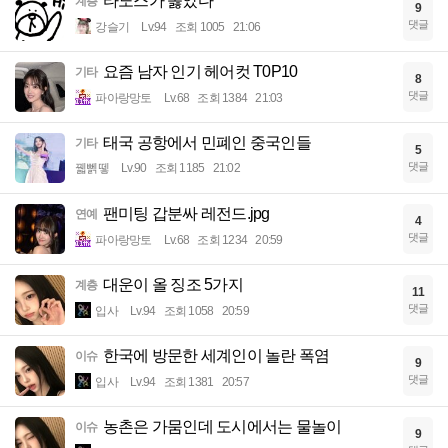
타노스가 옳았다
계층
9
댓글
강슬기
Lv.94
조회 1005
21:06
요즘 남자 인기 헤어컷 T0P10
기타
8
댓글
파아랑망토
Lv.68
조회 1384
21:03
태국 공항에서 민폐인 중국인들
기타
5
댓글
꿻뻵뗗
Lv.90
조회 1185
21:02
팬미팅 갑분싸 레전드.jpg
연예
4
댓글
파아랑망토
Lv.68
조회 1234
20:59
대운이 올 징조 5가지
계층
11
댓글
입사
Lv.94
조회 1058
20:59
한국에 방문한 세계인이 놀란 폭염
이슈
9
댓글
입사
Lv.94
조회 1381
20:57
농촌은 가뭄인데 도시에서는 물놀이
이슈
9