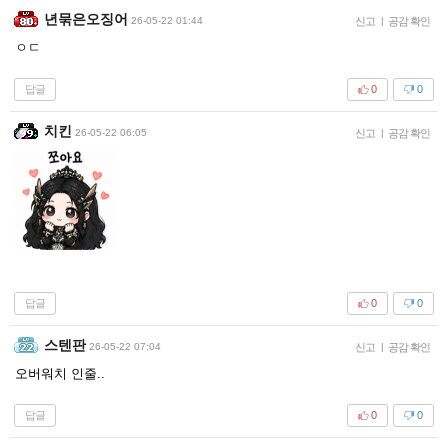
년묶은오징어
26-05-22 01:44
신고
|
공감 확인
ㅇㄷ
답글
0
0
치킨
26-05-22 06:05
신고
|
공감 확인
답글
0
0
스텐판
26-05-22 07:04
신고
|
공감 확인
오버워치 인줄..
답글
0
0