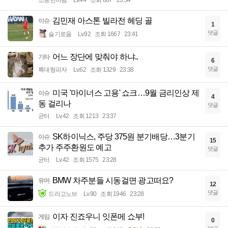
김민재 아스톤 빌라전 헤딩 골
이슈
1
댓글
슬기로움
Lv.92
조회 1667
23:41
어느 장단에 맞춰야 하냐..
기타
6
댓글
특대형피자
Lv.62
조회 1329
23:38
미국 '마이너스 고용' 쇼크…9월 금리인상 제
이슈
4
동 걸리나
댓글
균터
Lv.42
조회 1213
23:37
SK하이닉스, 주당 375원 분기배당…3분기
이슈
15
추가 주주환원도 예고
댓글
균터
Lv.42
조회 1575
23:28
BMW 차주분들 시동걸면 광고떠요?
유머
12
댓글
드라고노브
Lv.90
조회 1946
23:28
이자 진죠우니 잇폰메 쇼부!
게임
0