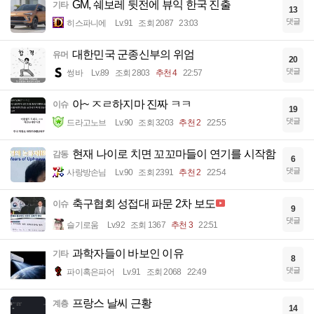
GM, 쉐보레 뒷전에 뷰익 한국 진출
기타
13
댓글
히스파니에
Lv.91
조회 2087
23:03
대한민국 군종신부의 위엄
유머
20
댓글
썽바
Lv.89
조회 2803
추천 4
22:57
아~ ㅈㄹ하지마 진짜 ㅋㅋ
이슈
19
댓글
드라고노브
Lv.90
조회 3203
추천 2
22:55
현재 나이로 치면 꼬꼬마들이 연기를 시작함
감동
6
댓글
사랑방손님
Lv.90
조회 2391
추천 2
22:54
축구협회 성접대 파문 2차 보도
이슈
9
댓글
슬기로움
Lv.92
조회 1367
추천 3
22:51
과학자들이 바보인 이유
기타
8
댓글
파이혹은파어
Lv.91
조회 2068
22:49
프랑스 날씨 근황
계층
14