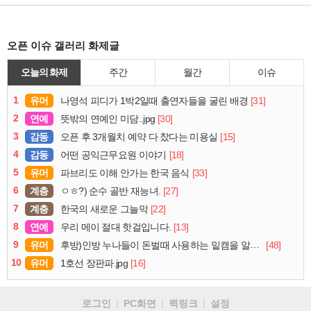
오픈 이슈 갤러리 화제글
오늘의 화제
주간
월간
이슈
1
유머
[31]
나영석 피디가 1박2일때 출연자들을 굴린 배경
2
연예
[30]
뜻밖의 연예인 미담..jpg
3
감동
[15]
오픈 후 3개월치 예약 다 찼다는 미용실
4
감동
[18]
어떤 공익근무요원 이야기
5
유머
[33]
파브리도 이해 안가는 한국 음식
6
계층
[27]
ㅇㅎ?) 순수 골반 재능녀.
7
계층
[22]
한국의 새로운 그늘막
8
연예
[13]
우리 메이 절대 핫걸입니다.
9
유머
[48]
후방)인방 누나들이 돈벌때 사용하는 밑캠을 알아보자
10
유머
[16]
1호선 장판파.jpg
로그인
PC화면
퀵링크
설정