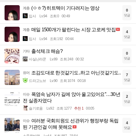
(ㅇㅎ?) 히트텍이 기다려지는 영상
계층
0
댓글
입사
Lv.94
조회 0
00:49
매일 1500개가 팔린다는 시장 고로케 맛집
계층
4
댓글
입사
Lv.94
조회 192
00:44
출석체크 해슴?
기타
0
댓글
사실난라쿤
Lv.89
조회 248
00:32
조감도대로 한것같기도..하고 아닌것같기도..
유머
7
댓글
드라고노브
Lv.90
조회 1074
00:18
폭염속 남자가 길에 앉아 울고있어요”…30년
이슈
2
전 실종자였다
댓글
슬기로움
Lv.92
조회 1277
추천 1
00:05
여러분 국회의원도 선관위가 행정부랑 독립
이슈
4
된 기관인걸 이해 못해요
댓글
소중한바램
Lv.44
조회 887
23:54