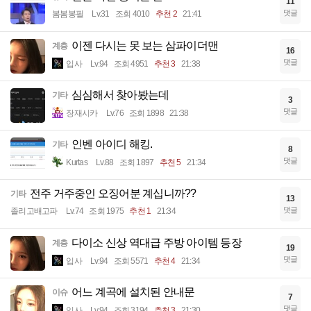
11
댓글
봄봄봉필
Lv.31
조회 4010
추천 2
21:41
이젠 다시는 못 보는 삼파이더맨
계층
16
댓글
입사
Lv.94
조회 4951
추천 3
21:38
심심해서 찾아봤는데
기타
3
댓글
장재시카
Lv.76
조회 1898
21:38
인벤 아이디 해킹.
기타
8
댓글
Kurtas
Lv.88
조회 1897
추천 5
21:34
전주 거주중인 오징어분 계십니까??
기타
13
댓글
졸리고배고파
Lv.74
조회 1975
추천 1
21:34
다이소 신상 역대급 주방 아이템 등장
계층
19
댓글
입사
Lv.94
조회 5571
추천 4
21:34
어느 계곡에 설치된 안내문
이슈
7
댓글
입사
Lv.94
조회 3194
추천 3
21:30