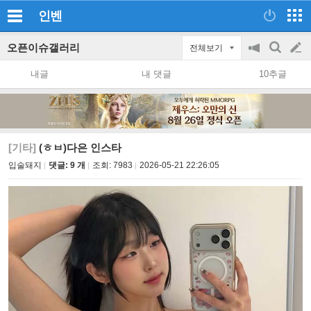
인벤
오픈이슈갤러리
전체보기
공
검
글
지
색
내글
내 댓글
10추글
on/off
쓰
기
[기타]
(ㅎㅂ)다은 인스타
입술돼지
댓글: 9 개
조회:
7983
2026-05-21 22:26:05