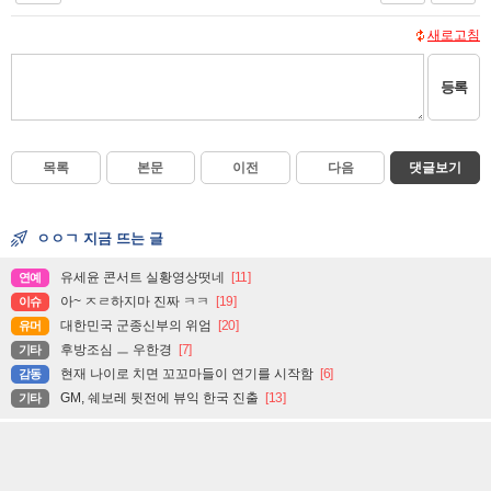
새로고침
등록
목록
본문
이전
다음
댓글보기
ㅇㅇㄱ 지금 뜨는 글
유세윤 콘서트 실황영상떳네
[11]
연예
아~ ㅈㄹ하지마 진짜 ㅋㅋ
[19]
이슈
대한민국 군종신부의 위엄
[20]
유머
후방조심 ㅡ 우한경
[7]
기타
현재 나이로 치면 꼬꼬마들이 연기를 시작함
[6]
감동
GM, 쉐보레 뒷전에 뷰익 한국 진출
[13]
기타