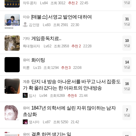
댓글
작두콩차
Lv.84
조회 3012
추천 2
22:45
[매불쇼] 서영교 발언에 대하여
이슈
31
댓글
김인영
Lv.83
조회 2591
22:30
게임중독치료..
기타
10
댓글
특대형피자
Lv.62
조회 2958
추천 2
22:28
화이팅
유머
14
댓글
히롣
Lv.15
조회 1294
추천 3
22:08
단지 내 방송 아나운서를 바꾸고 나서 집중도
계층
16
가 확 올라갔다는 한 아파트의 안내방송
댓글
입사
Lv.94
조회 6269
추천 6
21:44
1847년 의학서에 실린 자위 많이하는 남자
유머
7
초상화
댓글
옆사마
Lv.87
조회 5250
21:42
결혼 하면 생기는 일
유머