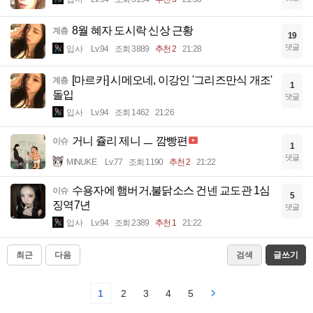
8월 혜자 도시락 신상 근황
계층
19
댓글
입사
Lv.94
조회 3889
추천 2
21:28
[마르카] 시메오네, 이강인 '그리즈만식 개조'
계층
1
돌입
댓글
입사
Lv.94
조회 1462
21:26
거니 쥴리 제니 ㅡ 깜빵편
이슈
1
댓글
MINUKE
Lv.77
조회 1190
추천 2
21:22
수용자에 햄버거,불닭소스 건넨 교도관 1심
이슈
5
징역7년
댓글
입사
Lv.94
조회 2389
추천 1
21:22
최근
다음
검색
글쓰기
1
2
3
4
5