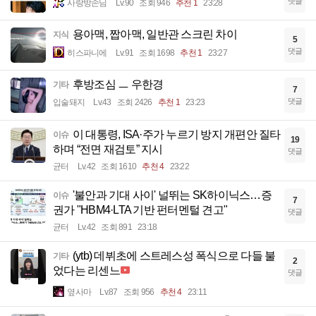
댓글
사랑방손님
Lv.90
조회 946
추천 1
23:28
용아맥, 짭아맥, 일반관 스크린 차이
지식
5
댓글
히스파니에
Lv.91
조회 1698
추천 1
23:27
후방조심 ㅡ 우한경
기타
7
댓글
입술돼지
Lv.43
조회 2426
추천 1
23:23
이 대통령, ISA·주가 누르기 방지 개편안 질타
이슈
19
하며 “전면 재검토” 지시
댓글
균터
Lv.42
조회 1610
추천 4
23:22
'불안과 기대 사이' 널뛰는 SK하이닉스…증
이슈
7
권가 "HBM4·LTA 기반 펀터멘털 견고"
댓글
균터
Lv.42
조회 891
23:18
(ytb) 데뷔초에 스트레스성 폭식으로 다들 불
기타
2
었다는 리센느
댓글
옆사마
Lv.87
조회 956
추천 4
23:11