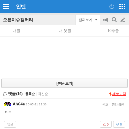
인벤
오픈이슈갤러리
전체보기
공
검
글
지
색
내글
내 댓글
10추글
on/off
쓰
기
[본문 보기]
댓글
(14)
등록순
|
최신순
새로고침
Ah64e
26-05-21 22:30
신고
|
공감 확인
ㅇㄷ
답글
0
0