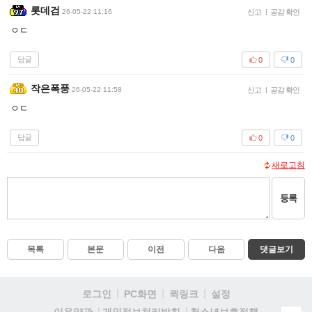
롯데검
26-05-22 11:16
신고
|
공감 확인
ㅇㄷ
답글
0
0
작은폭풍
26-05-22 11:58
신고
|
공감 확인
ㅇㄷ
답글
0
0
새로고침
등록
목록
본문
이전
다음
댓글보기
로그인
PC화면
퀵링크
설정
청소년보호정책