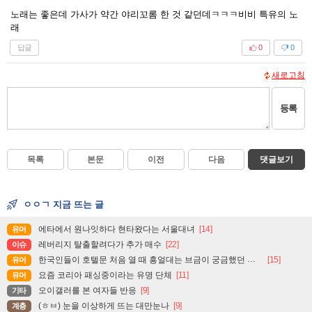
노래는 좋은데 가사가 약간 야리꼬롬 한 것 같던데ㅋㅋㅋ비비 특유의 노
래
답글
0
0
새로고침
등록
목록
본문
이전
다음
댓글보기
ㅇㅇㄱ 지금 뜨는 글
에타에서 원나잇하다 현타왔다는 서울대녀
[14]
유머
레버리지 탈출할려다가 추가 매수
[22]
이슈
한국인들이 호텔문 처음 열 때 흥얼대는 브금이 궁금했던 일본인
[15]
유머
요즘 코리아 패싱중이라는 유명 단체
[11]
유머
오이갤러를 본 여자들 반응
[9]
기타
(ㅎㅂ) 눈을 이상하게 뜨는 대만눈나
[9]
계층