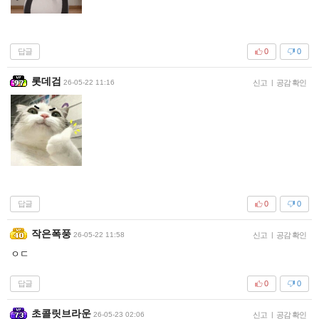
답글
0
0
롯데검
26-05-22 11:16
신고
|
공감 확인
답글
0
0
작은폭풍
26-05-22 11:58
신고
|
공감 확인
ㅇㄷ
답글
0
0
초콜릿브라운
26-05-23 02:06
신고
|
공감 확인