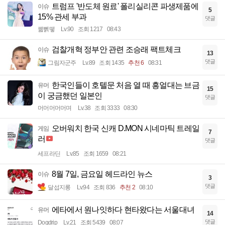
트럼프 '반도체 원료' 폴리실리콘 파생제품에
이슈
5
15% 관세 부과
댓글
꿻뻵뗗
Lv.90
조회 1217
08:43
검찰개혁 정부안 관련 조승래 팩트체크
이슈
13
댓글
그림자군주
Lv.89
조회 1435
추천 6
08:31
한국인들이 호텔문 처음 열 때 흥얼대는 브금
유머
15
이 궁금했던 일본인
댓글
머머머머머며
Lv.38
조회 3333
08:30
오버워치 한국 신캐 D.MON 시네마틱 트레일
게임
7
러
댓글
세프라딘
Lv.85
조회 1659
08:21
8월 7일, 금요일 헤드라인 뉴스
이슈
3
댓글
달섭지롱
Lv.94
조회 836
추천 2
08:10
에타에서 원나잇하다 현타왔다는 서울대녀
유머
14
댓글
Dogdrip
Lv.21
조회 5439
08:07