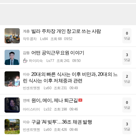
빌라 주차장 개인 창고로 쓰는 사람
계층
0
댓글
작두콩차
Lv.84
조회 68
09:52
어떤 공익근무요원 이야기
감동
3
댓글
하이리슥
Lv.77
조회 241
09:50
20대의 빠른 식사는 이후 비만과, 20대의 느
이슈
2
린 식사는 이후 저체중과 관련
댓글
빈센트멧젠
Lv.60
조회 231
09:49
원이, 메이, 제나 퇴근길
연예
0
댓글
아이스티이
Lv.32
조회 198
09:46
구글 'AI 빚투'…36조 채권 발행
이슈
3
댓글
빈센트멧젠
Lv.60
조회 426
09:46