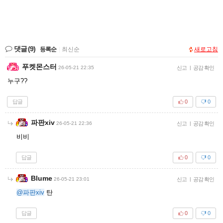
댓글
(9)
등록순
|
최신순
새로고침
푸켓몬스터
26-05-21 22:35
신고
|
공감 확인
누구??
답글
0
0
파판xiv
26-05-21 22:36
신고
|
공감 확인
비비
답글
0
0
Blume
26-05-21 23:01
신고
|
공감 확인
@파판xiv
탄
답글
0
0