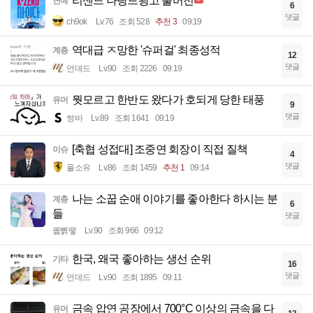
리센느 나랑드광고 풀버전
연예
6
댓글
ch9ok
Lv.76
조회 528
추천 3
09:19
역대급 ㅈ망한 '슈퍼걸' 최종성적
계층
12
댓글
언데드
Lv.90
조회 2226
09:19
뭣모르고 한반도 왔다가 호되게 당한 태풍
유머
9
댓글
썽바
Lv.89
조회 1641
09:19
[축협 성접대] 조중연 회장이 직접 질책
이슈
4
댓글
풀소유
Lv.86
조회 1459
추천 1
09:14
나는 소꿉 순애 이야기를 좋아한다 하시는 분
계층
6
들
댓글
꿻뻵뗗
Lv.90
조회 966
09:12
한국, 왜국 좋아하는 생선 순위
기타
16
댓글
언데드
Lv.90
조회 1895
09:11
금속 압연 공장에서 700°C 이상의 금속을 다
유머