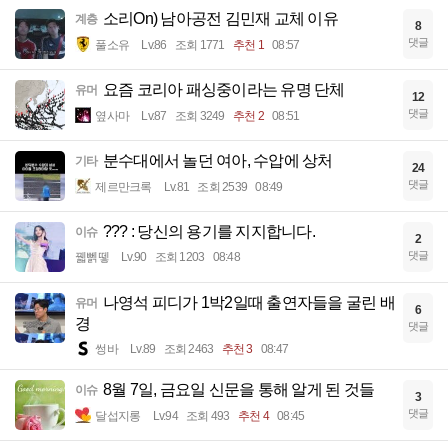
소리On) 남아공전 김민재 교체 이유
계층
8
댓글
풀소유
Lv.86
조회 1771
추천 1
08:57
요즘 코리아 패싱중이라는 유명 단체
유머
12
댓글
옆사마
Lv.87
조회 3249
추천 2
08:51
분수대에서 놀던 여아, 수압에 상처
기타
24
댓글
제르만크록
Lv.81
조회 2539
08:49
??? : 당신의 용기를 지지합니다.
이슈
2
댓글
꿻뻵뗗
Lv.90
조회 1203
08:48
나영석 피디가 1박2일때 출연자들을 굴린 배
유머
6
경
댓글
썽바
Lv.89
조회 2463
추천 3
08:47
8월 7일, 금요일 신문을 통해 알게 된 것들
이슈
3
댓글
달섭지롱
Lv.94
조회 493
추천 4
08:45