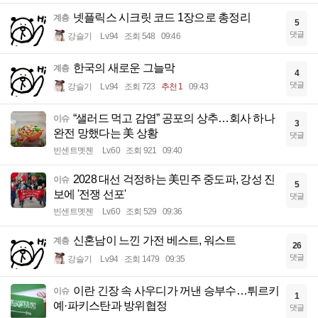
넷플릭스 시크릿 코드 1장으로 총정리
계층
5
댓글
강슬기
Lv.94
조회 548
09:46
한국의 새로운 그늘막
계층
4
댓글
강슬기
Lv.94
조회 723
추천 1
09:43
“샐러드 먹고 감염” 공포의 상추…회사 하나
이슈
3
완전 망했다는 美 상황
댓글
빈센트멧젠
Lv.60
조회 921
09:40
2028 대선 걱정하는 美민주 중도파, 강성 진
이슈
5
보에 '전쟁 선포'
댓글
빈센트멧젠
Lv.60
조회 529
09:36
신혼남이 느낀 가전 베스트, 워스트
계층
26
댓글
강슬기
Lv.94
조회 1479
09:35
이란 긴장 속 사우디가 꺼낸 승부수…튀르키
이슈
1
예·파키스탄과 방위협정
댓글