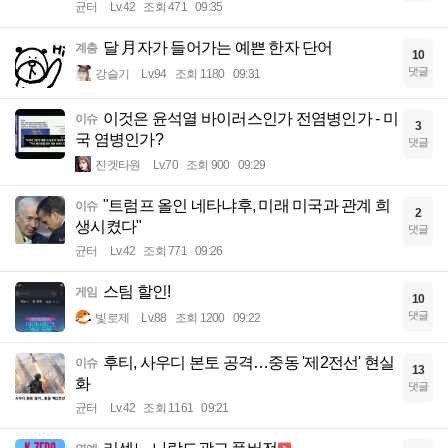
균터
Lv.42
조회 471
09:35
달 月자가 들어가는 예쁜 한자 단어
계층
10
댓글
강슬기
Lv.94
조회 1180
09:31
이것은 윤석열 바이러스인가 전염병인가 - 미
이슈
3
국 염병인가?
댓글
진겟타원
Lv.70
조회 900
09:29
"트럼프 올인 네타냐후, 미래 미국과 관계 희
이슈
2
생시켰다"
댓글
균터
Lv.42
조회 771
09:26
스팀 할인!
게임
10
댓글
빛로제
Lv.88
조회 1200
09:22
후티, 사우디 본토 공격…중동 '제2전선' 현실
이슈
13
화
댓글
균터
Lv.42
조회 1161
09:21