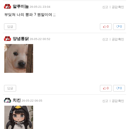
알루미늄
26-05-21 23:04
신고
|
공감 확인
부딪쳐 나의 뽕파 ? 뭔말이여 ;;
답글
0
0
양념통닭
26-05-22 00:52
신고
|
공감 확인
답글
0
0
치킨
26-05-22 06:05
신고
|
공감 확인