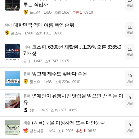
13
루는 작업자
댓글
풀소유
Lv.86
조회 1657
추천 1
09:10
대한민국 역대 여름 폭염 순위
유머
11
댓글
풀소유
Lv.86
조회 1301
09:08
코스피, 6300선 재탈환…1.09% 오른 6365.0
이슈
11
7 개장
댓글
균터
Lv.42
조회 747
09:05
엊그제 제주도 앞바다 수온
유머
10
댓글
풀소유
Lv.86
조회 2204
09:01
연예인이 유행시킨 맛집을 믿으면 안 되는 이
유머
9
유
댓글
썽바
Lv.89
조회 2587
08:59
(ㅎㅂ) 눈을 이상하게 뜨는 대만눈나
계층
9
댓글
달섭지롱
Lv.94
조회 2906
추천 1
08:58