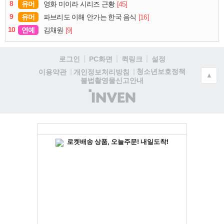
8
유머
[45]
영화 미이라 시리즈 근황
9
유머
[16]
파브리도 이해 안가는 한국 음식
10
연예
[9]
김채원
로그인
PC화면
퀵링크
설정
청소년보호정책
이용약관
개인정보처리방침
▲
불법촬영물신고안내
(주)
인
벤