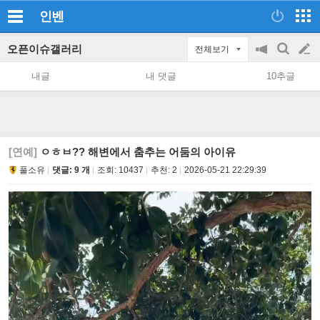
인벤
오픈이슈갤러리
전체보기
공
검
글
지
색
내글
내 댓글
10추글
on/off
쓰
기
[연예]
ㅇㅎㅂ?? 해변에서 춤추는 어둠의 아이유
풀소유
댓글: 9 개
조회:
10437
추천:
2
2026-05-21 22:29:39