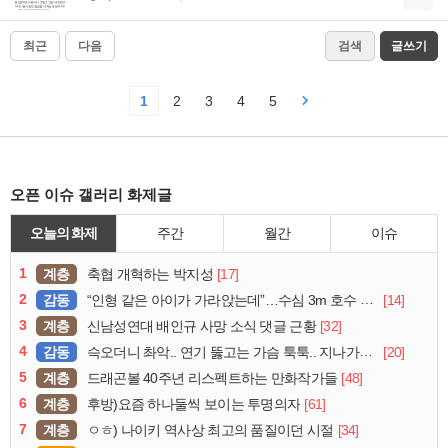
최근
다음
검색
글쓰기
1
2
3
4
5
오픈 이슈 갤러리 화제글
오늘의 화제
주간
월간
이슈
1
계층
[17]
축협 개혁하는 박지성
2
감동
[14]
“인형 같은 아이가 가라앉는데”…수심 3m 호수 뛰어든 60대 의인
3
계층
[32]
신남성연대 배인규 사망 소식 댓글 근황
4
감동
[20]
슥오더니 촤악.. 연기 뚫고는 가슴 툭툭.. 지나가던 아재의 정체
5
계층
[48]
드래곤볼 40주년 리스펙트하는 만화작가들
6
계층
[61]
후방)요즘 하나둘씩 보이는 투명의자
7
계층
[34]
ㅇㅎ) 나이키 역사상 최고의 품질이던 시절