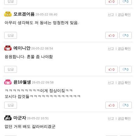
답글
0
0
모르겠어욤
26-05-22 06:40
신고
|
공감 확인
아무리 생각해도 저 동네는 멍청한게 맞음.
답글
0
0
에이니안
26-05-22 08:54
신고
|
공감 확인
응원합니다. 혼쭐 좀 나야함
답글
0
0
윤10월생
26-05-22 09:58
신고
|
공감 확인
ㅋㅋㅋㅋㅋㅋㅋㅋㅋ이게 정상이짘ㅋㅋ
꼬시다 잡것들ㅋㅋㅋㅋㅋㅋㅋㅋㅋㅋㅋㅋㅋ
답글
0
0
마군자
26-05-22 10:51
신고
|
공감 확인
없던 거위 배도 갈라버리겠군