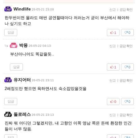
Windlife
26-05-21 23:09
신고
|
공감 확인
한두번이면 몰라도 매번 공연할때마다 저러는거 굳이 부산에서 해야하
나 싶기도 하고
답글
1
0
박몽
26-05-22 04:13
신고
|
공감 확인
부산아니어도 똑같을듯..
답글
1
0
유지어터
26-05-21 23:11
신고
|
공감 확인
2배정도만 했으면 욕하면서도 숙소잡았을것을
답글
0
0
돌로레스
26-05-21 23:13
신고
|
공감 확인
진짜 뭐 어디던 그렇겠지만, 내 고향인 이쪽 영남 쪽은 돈에 환장한 인간
들이 너무 많음.
답글
4
9