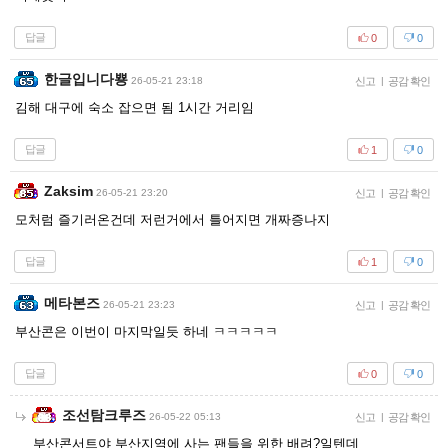
답글
0
0
한글입니다뿅
26-05-21 23:18
신고
|
공감 확인
김해 대구에 숙소 잡으면 됨 1시간 거리임
답글
1
0
Zaksim
26-05-21 23:20
신고
|
공감 확인
모처럼 즐기러온건데 저런거에서 틀어지면 개짜증나지
답글
1
0
메타본즈
26-05-21 23:23
신고
|
공감 확인
부산콘은 이번이 마지막일듯 하네 ㅋㅋㅋㅋㅋ
답글
0
0
조선탐크루즈
26-05-22 05:13
신고
|
공감 확인
부산콘서트야 부산지역에 사는 팬들을 위한 배려?일텐데