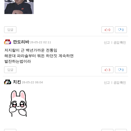
답글
0
0
깐도리바
26-05-22 02:11
신고
|
공감 확인
저지랄이 근 백년가까운 전통임
해운대 파라솔부터 뭐든 하던짓 계속하면
발잔하는법이라
답글
3
0
치킨
26-05-22 06:04
신고
|
공감 확인