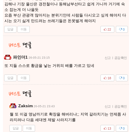
김해나 기장 울산은 경전철이나 동해남부선타고 쉽게 가니까 거기에 숙
소 잡는게 더 나을듯
요즘 부산 관광객 많아지는 분위기인데 사람들 다시오고 싶게 해야지 다
시는 오기 싫게 만드려는 쓰레기들은 돈못벌게 해야지
답글
이동
22
0
파인더1
26-05-21 23:15
신고
|
공감 확인
또 지들 스스로 황금을 낳는 거위의 배를 가르고 있네
답글
이동
18
0
Zaksim
26-05-21 23:43
신고
|
공감 확인
뭘 또 이걸 영남까기로 확장을 해버리냐;; 지역 갈라치기는 언제쯤 사
라지려나 다음 세대엔 제발 사라지기를
답글
이동
13
0