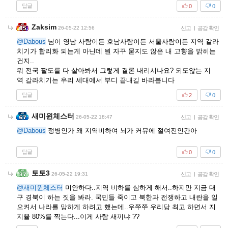
답글
0
0
Zaksim
26-05-22 12:56
신고
|
공감 확인
@Dabous
님이 영남 사람이든 호남사람이든 서울사람이든 지역 갈라
치기가 합리화 되는게 아닌데 뭔 자꾸 묻지도 않은 내 고향을 밝히는
건지..
뭐 전국 팔도를 다 살아봐서 그렇게 결론 내리시나요? 되도않는 지
역 갈라치기는 우리 세대에서 부디 끝내길 바라봅니다
답글
2
0
새미윈체스터
26-05-22 18:47
신고
|
공감 확인
@Dabous
정병인가 왜 지역비하여 뇌가 커뮤에 절여진인간아
답글
0
0
토토3
26-05-22 19:31
신고
|
공감 확인
@새미윈체스터
미안하다..지역 비하를 심하게 해서..하지만 지금 대
구 경북이 하는 짓을 봐라. 국민들 죽이고 북한과 전쟁하고 내란을 일
으켜서 나라를 망하게 하려고 했는데..우쭈쭈 우리당 최고 하면서 지
지율 80%를 찍는다...이게 사람 새끼냐 ??