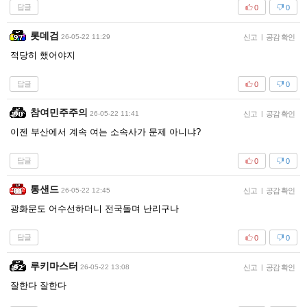
답글
0
0
롯데검
26-05-22 11:29
신고
|
공감 확인
적당히 했어야지
답글
0
0
참여민주주의
26-05-22 11:41
신고
|
공감 확인
이젠 부산에서 계속 여는 소속사가 문제 아니냐?
답글
0
0
통샌드
26-05-22 12:45
신고
|
공감 확인
광화문도 어수선하더니 전국돌며 난리구나
답글
0
0
루키마스터
26-05-22 13:08
신고
|
공감 확인
잘한다 잘한다