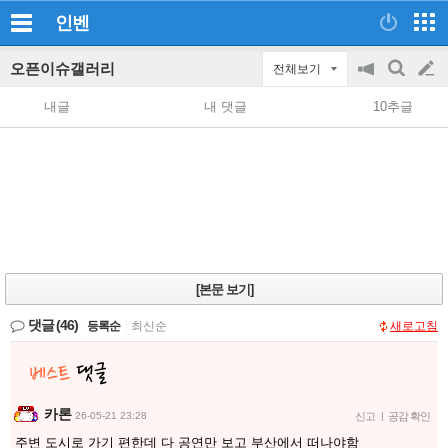
인벤
오픈이슈갤러리
전체보기
공
검
글
지
색
내글
내 댓글
10추글
on/off
쓰
기
[본문 보기]
댓글
(46)
등록순
|
최신순
새로고침
카론
26-05-21 23:28
신고
|
공감 확인
주변 도시로 가기 편한데 다 공연만 보고 부산에서 떠나야함