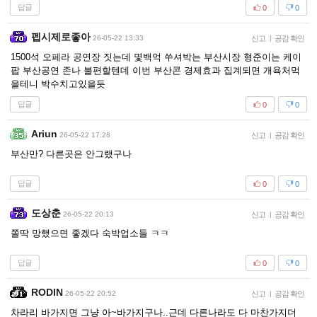
답글
0
0
펩시제로좋아
26-05-22 13:33
신고
|
공감 확인
1500석 오페라 공연장 짓는데 몇백억 쑤셔박는 부산시장 형준이는 케이
팝 부산공연 존나 불편할텐데 이번 부산콘 경제효과 집계되면 개욕처먹
을테니 박수치고있을듯
답글
0
0
Ariun
26-05-22 17:28
신고
|
공감 확인
부산만? 다른곳은 안그랬구나
답글
0
0
도상춘
26-05-22 20:13
신고
|
공감 확인
쫄딱 망했으면 좋겠다 숙박업소들 ㅋㅋ
답글
0
0
RODIN
26-05-22 20:52
신고
|
공감 확인
차라리 바가지면 그냥 아~바가지구나..근데 다른나라도 다 마찬가지더