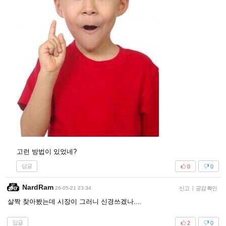
고런 방법이 있었네?
답글
0
0
NardRam
26-05-21 23:34
신고
|
공감 확인
살짝 찾아봤는데 시장이 그러니 신경쓰겠나....
답글
2
0