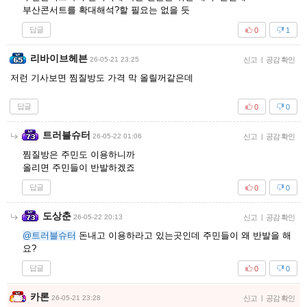
부산콘서트를 확대해석?할 필요는 없을 듯
답글
0
1
리바이브헤븐
26-05-21 23:25
신고
|
공감 확인
저런 기사보면 찜질방도 가격 막 올릴꺼같은데
답글
0
0
트러블슈터
26-05-22 01:06
신고
|
공감 확인
찜질방은 주민도 이용하니까
올리면 주민들이 반발하겠죠
답글
0
0
도상춘
26-05-22 20:13
신고
|
공감 확인
@트러블슈터
돈내고 이용하라고 있는곳인데 주민들이 왜 반발을 해
요?
답글
0
0
카론
26-05-21 23:28
신고
|
공감 확인