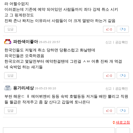
라 어쩔수없지
이러겠는데 기존에 예약 되어있던 사람들까지 죄다 강제 취소 시키
고 그 핑계란것도
진짜 존나 짜치는 이유라서 사람들이 더 크게 열받아 하는거 같음
답글
0
0
파란색이좋아
26-05-22 20:57
신고
|
공감 확인
한국인들도 저렇게 취소 당하면 당황스럽고 화날텐데
외국인들은 오죽하겠음
한국오려고 몇달전부터 예약한걸텐데 그런걸 ㅅㅂ 어휴 진짜 개 역겹
네 숙박업 하는 새기들
답글
0
0
용가리세상
26-05-23 00:10
신고
|
공감 확인
부싼 해운ㄷ ㅐ 에어뷔엔비 등등 숙박 호텔등등 저거들 배만 뿔리고 직원
들 월급은 작게주고 좀 잘 산다고 갑질에 토나온다
답글
0
0
새로고침