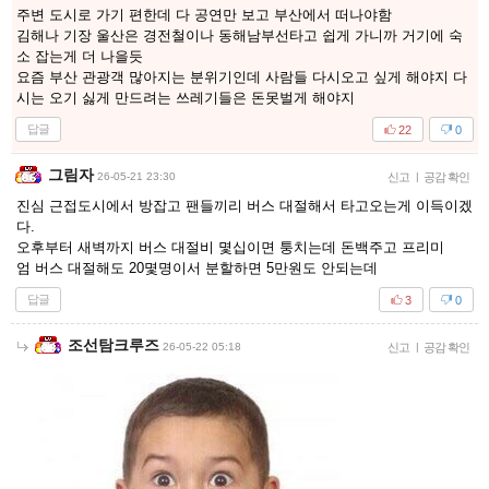
주변 도시로 가기 편한데 다 공연만 보고 부산에서 떠나야함
김해나 기장 울산은 경전철이나 동해남부선타고 쉽게 가니까 거기에 숙
소 잡는게 더 나을듯
요즘 부산 관광객 많아지는 분위기인데 사람들 다시오고 싶게 해야지 다
시는 오기 싫게 만드려는 쓰레기들은 돈못벌게 해야지
답글
22
0
그림자
26-05-21 23:30
신고
|
공감 확인
진심 근접도시에서 방잡고 팬들끼리 버스 대절해서 타고오는게 이득이겠
다.
오후부터 새벽까지 버스 대절비 몇십이면 퉁치는데 돈백주고 프리미
엄 버스 대절해도 20몇명이서 분할하면 5만원도 안되는데
답글
3
0
조선탐크루즈
26-05-22 05:18
신고
|
공감 확인