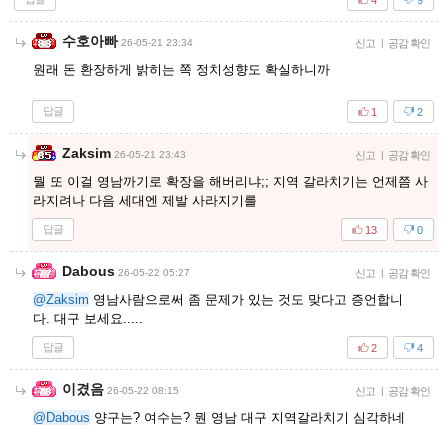
수호아빠
26-05-21 23:34
신고
|
공감 확인
원래 돈 환장하게 밝히는 쪽 정치성향도 확실하니까
답글
1
2
Zaksim
26-05-21 23:43
신고
|
공감 확인
뭘 또 이걸 영남까기로 확장을 해버리냐;; 지역 갈라치기는 언제쯤 사
라지려나 다음 세대엔 제발 사라지기를
답글
13
0
Dabous
26-05-22 05:27
신고
|
공감 확인
@Zaksim
영남사람으로써 좀 문제가 있는 것도 맞다고 증언합니
다. 대구 보세요.....
답글
2
4
이겼음
26-05-22 08:15
신고
|
공감 확인
@Dabous
양구는? 여수는? 뭔 영남 대구 지역갈라치기 심각하네