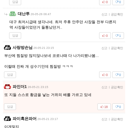
답글
0
0
대난투
26-05-26 06:47
신고
|
공감 확인
대구 최저시급때 생각나네. 최저 주휴 안주던 사장들 전부 다른지
역 사장들이었던거 들통났던거..
답글
0
1
사랑방손님
26-05-21 23:15
신고
|
공감 확인
부산에 찜질방 많지않나보네 코로나때 다 나가리됐나봄...
이럴때 진짜 개 성수기인데 찜질방 ㅋㅋㅋ
답글
0
0
파인더1
26-05-21 23:15
신고
|
공감 확인
또 지들 스스로 황금을 낳는 거위의 배를 가르고 있네
답글
18
0
파이혹은파어
26-05-21 23:17
신고
|
공감 확인
이게맞지