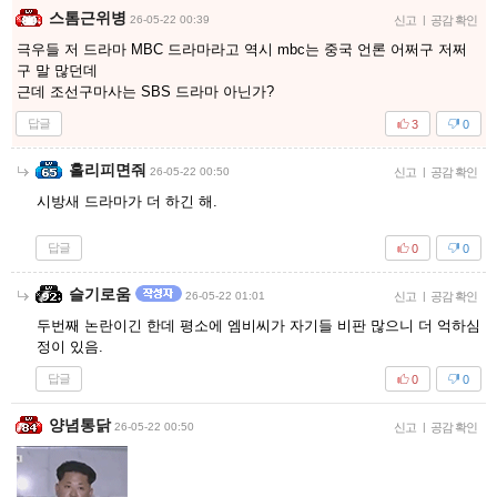
스톰근위병
26-05-22 00:39
신고
|
공감 확인
극우들 저 드라마 MBC 드라마라고 역시 mbc는 중국 언론 어쩌구 저쩌
구 말 많던데
근데 조선구마사는 SBS 드라마 아닌가?
답글
3
0
홀리피면줘
26-05-22 00:50
신고
|
공감 확인
시방새 드라마가 더 하긴 해.
답글
0
0
슬기로움
26-05-22 01:01
신고
|
공감 확인
두번째 논란이긴 한데 평소에 엠비씨가 자기들 비판 많으니 더 억하심
정이 있음.
답글
0
0
양념통닭
26-05-22 00:50
신고
|
공감 확인