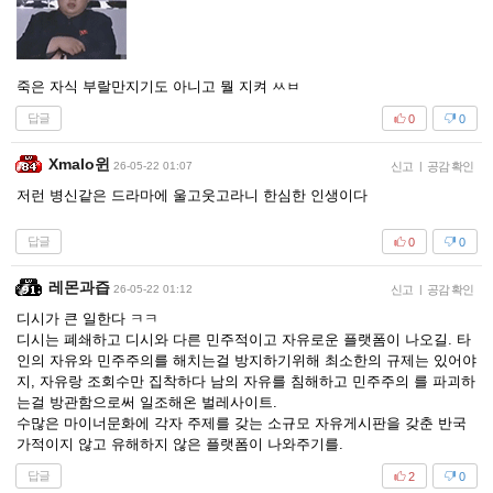
죽은 자식 부랄만지기도 아니고 뭘 지켜 ㅆㅂ
답글
0
0
Xmalo윈
26-05-22 01:07
신고
|
공감 확인
저런 병신같은 드라마에 울고웃고라니 한심한 인생이다
답글
0
0
레몬과즙
26-05-22 01:12
신고
|
공감 확인
디시가 큰 일한다 ㅋㅋ
디시는 폐쇄하고 디시와 다른 민주적이고 자유로운 플랫폼이 나오길. 타
인의 자유와 민주주의를 해치는걸 방지하기위해 최소한의 규제는 있어야
지, 자유랑 조회수만 집착하다 남의 자유를 침해하고 민주주의 를 파괴하
는걸 방관함으로써 일조해온 벌레사이트.
수많은 마이너문화에 각자 주제를 갖는 소규모 자유게시판을 갖춘 반국
가적이지 않고 유해하지 않은 플랫폼이 나와주기를.
답글
2
0