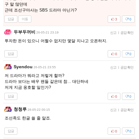
구 말 많던데
근데 조선구마사는 SBS 드라마 아닌가?
답글
이동
3
0
두부두꺼비
26-05-21 23:19
신고
|
공감 확인
투자한 돈이 있으니 어쩔수 없지만 몇달 지나고 오픈하지.
답글
0
0
Syendou
26-05-21 23:55
신고
|
공감 확인
저 드라마가 뭐라고 저렇게 할까?
드라마 보다는 배우 팬들 같은데 참... 대단하네
저게 지금 옹호할 일인가?
답글
0
0
청청루
26-05-22 00:15
신고
|
공감 확인
조선족도 한글 쓸 줄 알죠.
답글
0
0