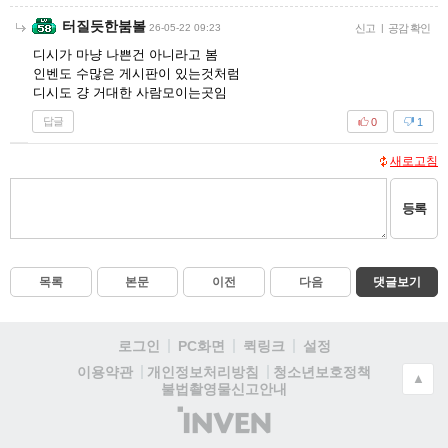
터질듯한붐볼
26-05-22 09:23
신고
|
공감 확인
디시가 마냥 나쁜건 아니라고 봄
인벤도 수많은 게시판이 있는것처럼
디시도 걍 거대한 사람모이는곳임
답글
0
1
새로고침
등록
목록
본문
이전
다음
댓글보기
로그인
PC화면
퀵링크
설정
청소년보호정책
이용약관
개인정보처리방침
▲
불법촬영물신고안내
(주)
인