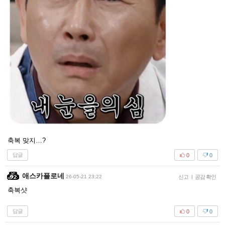
축복 맞지…?
답글
0
0
애스카플로네
26-05-21 23:22
신고
|
공감 확인
축복샷
답글
0
0