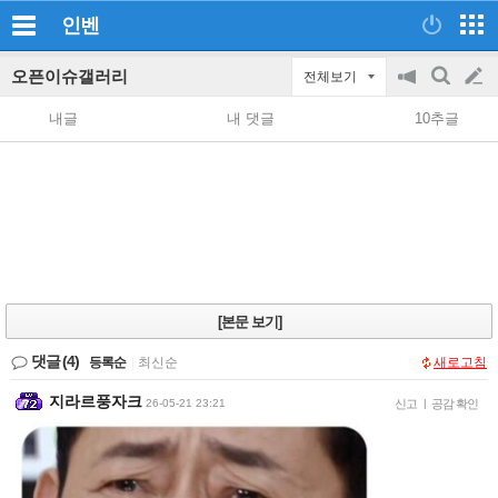
인벤
오픈이슈갤러리
전체보기
공
검
글
지
색
내글
내 댓글
10추글
on/off
쓰
기
[본문 보기]
댓글
(4)
등록순
|
최신순
새로고침
지라르풍자크
26-05-21 23:21
신고
|
공감 확인