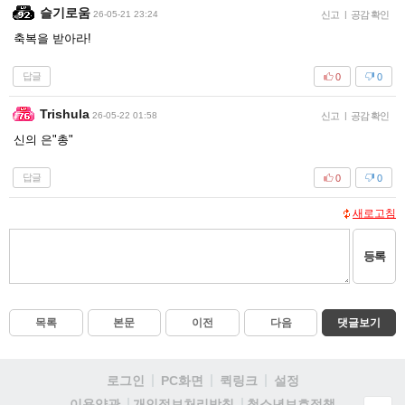
슬기로움
26-05-21 23:24
신고
|
공감 확인
축복을 받아라!
답글
0
0
Trishula
26-05-22 01:58
신고
|
공감 확인
신의 은"총"
답글
0
0
새로고침
등록
목록
본문
이전
다음
댓글보기
로그인
PC화면
퀵링크
설정
청소년보호정책
이용약관
개인정보처리방침