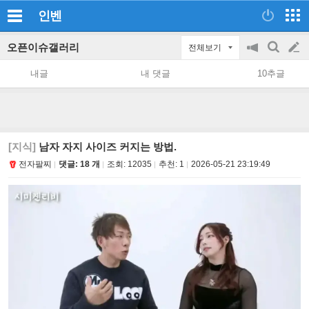
인벤
오픈이슈갤러리
전체보기
공
검
글
지
색
내글
내 댓글
10추글
on/off
쓰
기
[지식]
남자 자지 사이즈 커지는 방법.
전자팔찌
댓글: 18 개
조회:
12035
추천:
1
2026-05-21 23:19:49