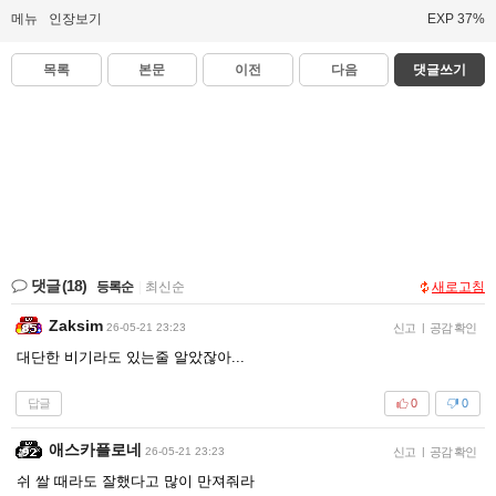
메뉴
인장보기
EXP 37%
목록
본문
이전
다음
댓글쓰기
댓글
(18)
등록순
|
최신순
새로고침
Zaksim
26-05-21 23:23
신고
|
공감 확인
대단한 비기라도 있는줄 알았잖아...
답글
0
0
애스카플로네
26-05-21 23:23
신고
|
공감 확인
쉬 쌀 때라도 잘했다고 많이 만져줘라