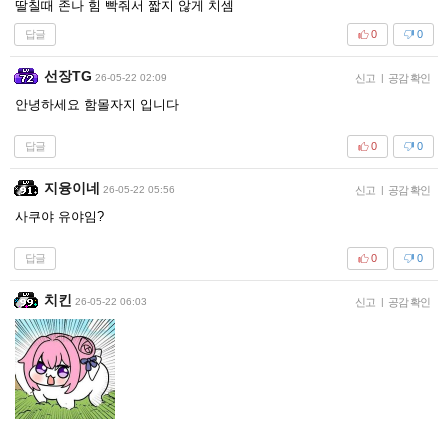
딸칠때 존나 힘 빡줘서 짧지 않게 치셈
답글
0
0
선장TG
26-05-22 02:09
신고
|
공감 확인
안녕하세요 함몰자지 입니다
답글
0
0
지융이네
26-05-22 05:56
신고
|
공감 확인
사쿠야 유야임?
답글
0
0
치킨
26-05-22 06:03
신고
|
공감 확인