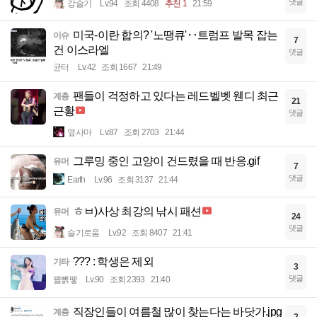
댓글
강슬기
Lv.94
조회 4408
추천 1
21:59
미국-이란 합의? '노땡큐'‥트럼프 발목 잡는
이슈
7
건 이스라엘
댓글
균터
Lv.42
조회 1667
21:49
팬들이 걱정하고 있다는 레드벨벳 웬디 최근
계층
21
근황
댓글
옆사마
Lv.87
조회 2703
21:44
그루밍 중인 고양이 건드렸을 때 반응.gif
유머
7
댓글
Earth
Lv.96
조회 3137
21:44
ㅎㅂ)사상 최강의 낚시 패션
유머
24
댓글
슬기로움
Lv.92
조회 8407
21:41
??? : 학생은 제외
기타
3
댓글
꿻뻵뗗
Lv.90
조회 2393
21:40
직장인들이 여름철 많이 찾는다는 바닷가.jpg
계층
2