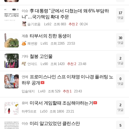
李 대통령 "군에서 다쳤는데 왜 6% 부담하
이슈
17
나"…국가책임 확대 주문
댓글
슬기로움
Lv.92
조회 883
추천 2
00:24
타부서의 친한 동생이
계층
30
댓글
쾌변왕
Lv.91
조회 2265
23:53
철봉 고인물
기타
2
댓글
언데드
Lv.90
조회 1420
추천 2
23:48
프로미스나인 스프 이채영 이나경 플러팅 노
연예
0
하우 공개
댓글
입술돼지
Lv.43
조회 529
추천 1
23:43
미국서 게임할때 조심해야하는거
유머
2
댓글
하루5프로
Lv.50
조회 1806
23:21
미리 알고있었던 클린스만
이슈
5