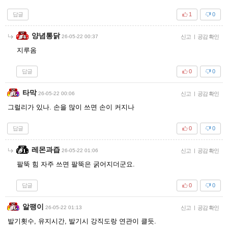
답글
1
0
양념통닭
26-05-22 00:37
신고
|
공감 확인
지루옴
답글
0
0
타막
26-05-22 00:06
신고
|
공감 확인
그럴리가 있나. 손을 많이 쓰면 손이 커지나
답글
0
0
레몬과즙
26-05-22 01:06
신고
|
공감 확인
팔뚝 힘 자주 쓰면 팔뚝은 굵어지더군요.
답글
0
0
알팽이
26-05-22 01:13
신고
|
공감 확인
발기횟수, 유지시간, 발기시 강직도랑 연관이 클듯.