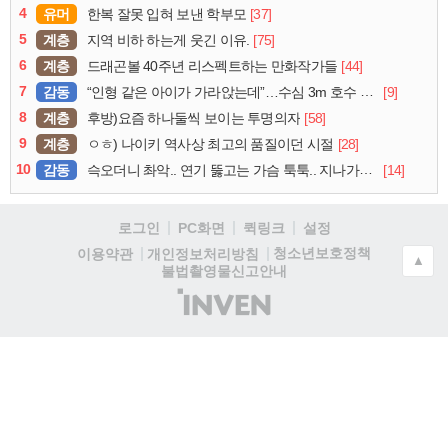
4
유머
[37]
한복 잘못 입혀 보낸 학부모
5
계층
[75]
지역 비하 하는게 웃긴 이유.
6
계층
[44]
드래곤볼 40주년 리스펙트하는 만화작가들
7
감동
[9]
“인형 같은 아이가 가라앉는데”…수심 3m 호수 뛰어든 60대 의인
8
계층
[58]
후방)요즘 하나둘씩 보이는 투명의자
9
계층
[28]
ㅇㅎ) 나이키 역사상 최고의 품질이던 시절
10
감동
[14]
슥오더니 촤악.. 연기 뚫고는 가슴 툭툭.. 지나가던 아재의 정체
로그인
PC화면
퀵링크
설정
청소년보호정책
이용약관
개인정보처리방침
▲
불법촬영물신고안내
(주)
인
벤