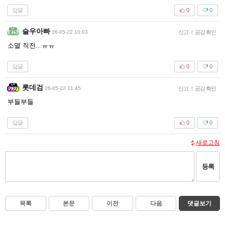
답글
0
0
슬우아빠
26-05-22 10:03
신고
|
공감 확인
소멸 직전.. ㅠㅠ
답글
0
0
롯데검
26-05-22 11:45
신고
|
공감 확인
부들부들
답글
0
0
새로고침
등록
목록
본문
이전
다음
댓글보기