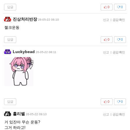
답글
0
0
진상처리반장
26-05-22 06:10
신고
|
공감 확인
젤크운동
답글
0
0
Luckybead
26-05-22 08:11
신고
|
공감 확인
답글
0
0
홀리벨
26-05-22 09:13
신고
|
공감 확인
거 있잔아 무슨 운동?
그거 하라고!