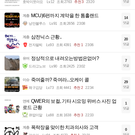
댓글
호박이쪼아요
Lv.12
조회 2763
추천 3
23:20
MCU)6편까지 계약을 한 톰홀랜드
계층
14
댓글
낭만블루스
Lv.91
조회 2656
23:08
삼전닉스 근황..
계층
20
댓글
전자팔찌
Lv.93
조회 4391
추천 1
23:06
정상적으로 내려오는방법은없어?
유머
7
댓글
드라고노브
Lv.90
조회 2425
23:02
죽여줄까? 죽여라...오케이 콜
이슈
29
댓글
왜구김당
Lv.73
조회 4441
추천 2
22:34
QWER의 보컬, 기타 시요밍 위버스 사진 업
연예
1
로드 근황
댓글
큐땁이알
Lv.88
조회 1638
추천 3
22:33
폭락장을 맞이한 치과의사와 고객
계층
0
댓글