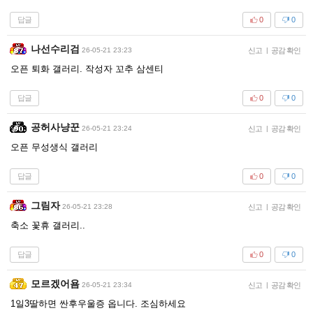
답글
0
0
나선수리검
26-05-21 23:23
신고
|
공감 확인
오픈 퇴화 갤러리. 작성자 꼬추 삼센티
답글
0
0
공허사냥꾼
26-05-21 23:24
신고
|
공감 확인
오픈 무성생식 갤러리
답글
0
0
그림자
26-05-21 23:28
신고
|
공감 확인
축소 꽃휴 갤러리..
답글
0
0
모르겠어욤
26-05-21 23:34
신고
|
공감 확인
1일3딸하면 싼후우울증 옵니다. 조심하세요