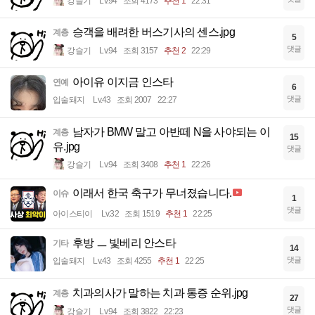
강슬기
Lv.94
조회 4173
추천 1
22:31
승객을 배려한 버스기사의 센스.jpg
계층
5
댓글
강슬기
Lv.94
조회 3157
추천 2
22:29
아이유 이지금 인스타
연예
6
댓글
입술돼지
Lv.43
조회 2007
22:27
남자가 BMW 말고 아반떼 N을 사야되는 이
계층
15
유.jpg
댓글
강슬기
Lv.94
조회 3408
추천 1
22:26
이래서 한국 축구가 무너졌습니다.
이슈
1
댓글
아이스티이
Lv.32
조회 1519
추천 1
22:25
후방 ㅡ 빛베리 안스타
기타
14
댓글
입술돼지
Lv.43
조회 4255
추천 1
22:25
치과의사가 말하는 치과 통증 순위.jpg
계층
27
댓글
강슬기
Lv.94
조회 3822
22:23