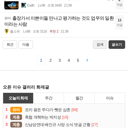
댓글
Earth
Lv.96
조회 3460
21:39
출장가서 이쁜이들 만나고 평가하는 것도 업무의 일환
유머
13
이라는 사람
댓글
풀소유
Lv.86
조회 3116
추천 2
21:38
최근
다음
검색
글쓰기
1
2
3
4
5
오픈 이슈 갤러리 화제글
오늘의 화제
주간
월간
이슈
1
유머
[98]
조카 용돈 주다가 뺏은 삼촌
2
계층
[16]
축협 개혁하는 박지성
3
계층
[27]
신남성연대 배인규 사망 소식 댓글 근황