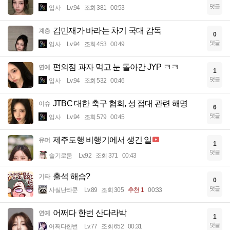
댓글
입사
Lv.94
조회 381
00:53
김민재가 바라는 차기 국대 감독
계층
0
댓글
입사
Lv.94
조회 453
00:49
편의점 과자 먹고 눈 돌아간 JYP ㅋㅋ
연예
1
댓글
입사
Lv.94
조회 532
00:46
JTBC 대한 축구 협회, 성 접대 관련 해명
이슈
6
댓글
입사
Lv.94
조회 579
00:45
제주도행 비행기에서 생긴 일
유머
1
댓글
슬기로움
Lv.92
조회 371
00:43
출석 해슴?
기타
0
댓글
사실난라쿤
Lv.89
조회 305
추천 1
00:33
어쩌다 한번 산다라박
연예
1
댓글
어쩌다한번
Lv.77
조회 652
00:31