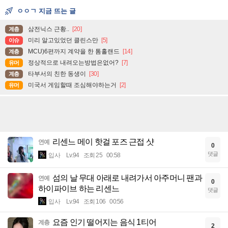
ㅇㅇㄱ 지금 뜨는 글
삼전닉스 근황..
[20]
계층
미리 알고있었던 클린스만
[5]
이슈
MCU)6편까지 계약을 한 톰홀랜드
[14]
계층
정상적으로 내려오는방법은없어?
[7]
유머
타부서의 친한 동생이
[30]
계층
미국서 게임할때 조심해야하는거
[2]
유머
리센느 메이 핫걸 포즈 근접 샷
연예
0
댓글
입사
Lv.94
조회 25
00:58
섬의 날 무대 아래로 내려가서 아주머니 팬과
연예
0
하이파이브 하는 리센느
댓글
입사
Lv.94
조회 106
00:56
요즘 인기 떨어지는 음식 1티어
계층
2