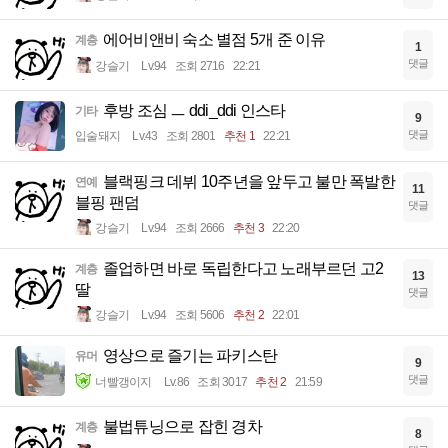
에어비앤비 숙소 별점 5개 준 이유
계층
1
댓글
강슬기
Lv.94
조회 2716
22:21
후방 조심 ㅡ ddi_ddi 인스타
기타
9
댓글
입술돼지
Lv.43
조회 2801
추천 1
22:21
블랙핑크 데뷔 10주년을 앞두고 불만 폭발한
연예
11
블핑 팬덤
댓글
강슬기
Lv.94
조회 2666
추천 3
22:20
졸업하면 바로 독립한다고 노래부르던 고2
계층
13
딸
댓글
강슬기
Lv.94
조회 5606
추천 2
22:01
영상으로 즐기는 파키스탄
유머
9
댓글
너빨갱이지
Lv.86
조회 3017
추천 2
21:59
불법튜닝으로 잡힌 경차
계층
8