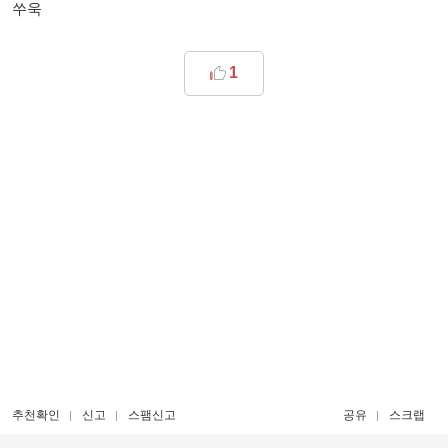
쑤욱
1
추천확인
신고
스팸신고
공유
스크랩