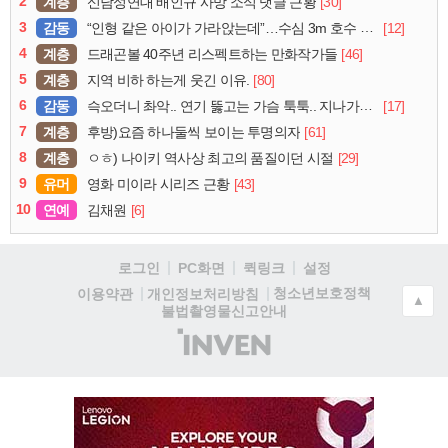
2
계층
[30]
신남성연대 배인규 사망 소식 댓글 근황
3
감동
[12]
“인형 같은 아이가 가라앉는데”…수심 3m 호수 뛰어든 60대 의인
4
계층
[46]
드래곤볼 40주년 리스펙트하는 만화작가들
5
계층
[80]
지역 비하 하는게 웃긴 이유.
6
감동
[17]
슥오더니 촤악.. 연기 뚫고는 가슴 툭툭.. 지나가던 아재의 정체
7
계층
[61]
후방)요즘 하나둘씩 보이는 투명의자
8
계층
[29]
ㅇㅎ) 나이키 역사상 최고의 품질이던 시절
9
유머
[43]
영화 미이라 시리즈 근황
10
연예
[6]
김채원
로그인
PC화면
퀵링크
설정
청소년보호정책
이용약관
개인정보처리방침
▲
불법촬영물신고안내
(주)
인
벤