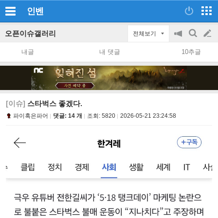
인벤
오픈이슈갤러리
전체보기
공
검
글
지
색
내글
내 댓글
10추글
on/off
쓰
기
[이슈]
스타벅스 좋겠다.
파이혹은파어
댓글: 14 개
조회:
5820
2026-05-21 23:24:58