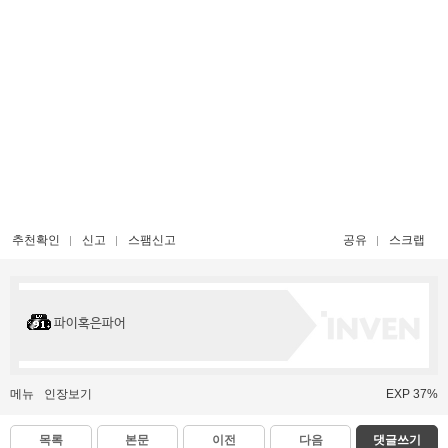
추천확인
신고
스팸신고
공유
스크랩
파이혹은파어
메뉴
인장보기
EXP 37%
목록
본문
이전
다음
댓글쓰기