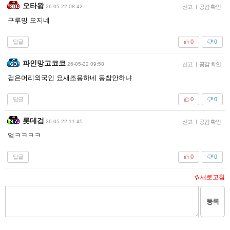
오타왕
26-05-22 08:42
신고
|
공감 확인
구루밍 오지네
답글
0
0
파인망고코코
26-05-22 09:58
신고
|
공감 확인
검은머리외국인 요새조용하네 동참안하냐
답글
0
0
롯데검
26-05-22 11:45
신고
|
공감 확인
엌ㅋㅋㅋㅋ
답글
0
0
새로고침
등록