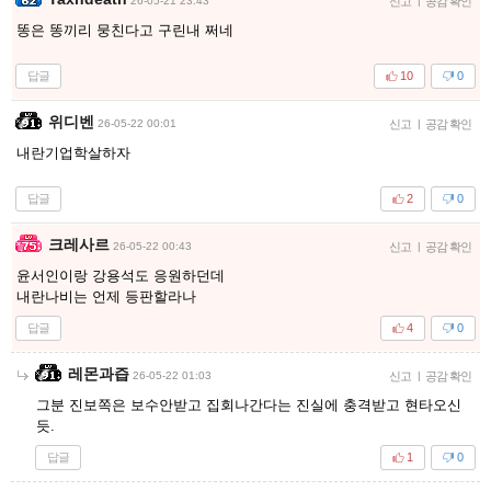
26-05-21 23:43
신고
|
공감 확인
똥은 똥끼리 뭉친다고 구린내 쩌네
답글
10
0
위디벤
26-05-22 00:01
신고
|
공감 확인
내란기업학살하자
답글
2
0
크레사르
26-05-22 00:43
신고
|
공감 확인
윤서인이랑 강용석도 응원하던데
내란나비는 언제 등판할라나
답글
4
0
레몬과즙
26-05-22 01:03
신고
|
공감 확인
그분 진보쪽은 보수안받고 집회나간다는 진실에 충격받고 현타오신
듯.
답글
1
0