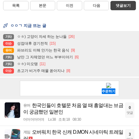
목록
본문
이전
다음
댓글보기
ㅇㅇㄱ 지금 뜨는 글
ㅇㅎ) 고양이 자세 하는 눈나들
[26]
기타
성접대후 경기전적
[15]
이슈
파브리도 이해 안가는 한국 음식
[9]
유머
낭만 그 자체였던 어느 부부이야기
[6]
기타
ㅇㅎ) 미오탱
[11]
기타
초고가 비거주 매물 쏟아지나
[8]
이슈
한국인들이 호텔문 처음 열 때 흥얼대는 브금
유머
0
이 궁금했던 일본인
댓글
머머머머머며
Lv.38
조회 18
08:30
오버워치 한국 신캐 D.MON 시네마틱 트레일
게임
3
러