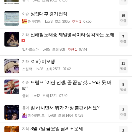
균터
Lv.42
조회 1002
07:55
성접대후 경기전적
이슈
15
댓글
왜구김당
Lv.73
조회 3065
추천 1
07:50
신해철노래중 제일명곡이라 생각하는 노래
기타
7
댓글
알카드소마
Lv.85
조회 808
추천 1
07:44
ㅇㅎ) 미오탱
기타
11
댓글
스팀팩
Lv.88
조회 2587
07:42
트럼프 "이란 전쟁, 곧 끝날 것…오래 못 버
이슈
8
텨"
댓글
균터
Lv.42
조회 1221
07:40
일 하시면서 뭐가 가장 불편하세요?
유머
3
댓글
파아랑망토
Lv.68
조회 1464
07:39
8월 7일 금요일 날씨 + 운세
지식
3