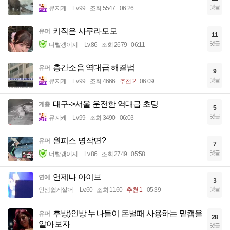
댓글
뮤지케
Lv.99
조회 5547
06:26
키작은 사쿠라모모
유머
11
댓글
너빨갱이지
Lv.86
조회 2679
06:11
층간소음 역대급 해결법
유머
9
댓글
뮤지케
Lv.99
조회 4666
추천 2
06:09
대구->서울 운전한 역대급 초딩
계층
5
댓글
뮤지케
Lv.99
조회 3490
06:03
원피스 명작면?
유머
7
댓글
너빨갱이지
Lv.86
조회 2749
05:58
언제나 아이브
연예
3
댓글
인생쉽게살어
Lv.60
조회 1160
추천 1
05:39
후방)인방 누나들이 돈벌때 사용하는 밑캠을
유머
28
알아보자
댓글