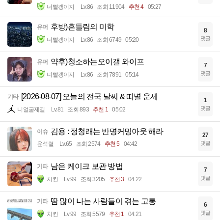
너빨갱이지
Lv.86
조회 11904
추천 4
05:27
후방)흔들림의 미학
유머
8
댓글
너빨갱이지
Lv.86
조회 6749
05:20
약후)청소하는오이갤 와이프
유머
7
댓글
너빨갱이지
Lv.86
조회 7891
05:14
[2026-08-07] 오늘의 전국 날씨 & 띠별 운세
기타
1
댓글
니얼굴제길
Lv.81
조회 893
추천 1
05:02
김용 : 정청래는 반명커밍아웃 해라
이슈
27
댓글
윤석렬
Lv.65
조회 2574
추천 5
04:42
남은 케이크 보관 방법
기타
7
댓글
치킨
Lv.99
조회 3205
추천 3
04:22
땀 많이 나는 사람들이 겪는 고통
기타
6
댓글
치킨
Lv.99
조회 5579
추천 1
04:21