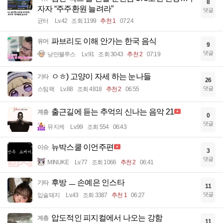
8
자자 “주주환원 늘려라”
댓글
균터
Lv.42
조회 1199
추천 1
07:24
파브리도 이해 안가는 한국 음식
유머
9
댓글
낭만블루스
Lv.91
조회 3043
추천 2
07:19
ㅇㅎ) 고양이 자세 하는 눈나들
기타
26
댓글
스팀팩
Lv.88
조회 4818
추천 2
06:55
출근길에 듣는 추억의 신나는 음악 21
계층
0
댓글
뮤지케
Lv.99
조회 554
06:43
뉴박스쿨 이언주편
이슈
3
댓글
MINUKE
Lv.77
조회 1066
추천 2
06:41
후방 ㅡ 손예은 인스타
기타
11
댓글
입술돼지
Lv.43
조회 3387
추천 1
06:27
압도적인 피지컬에서 나오는 강함
계층
11