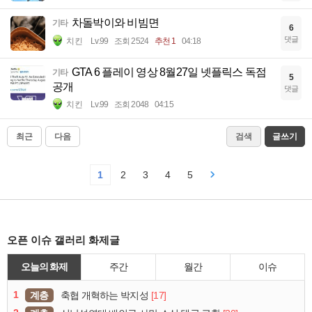
차돌박이와 비빔면
기타
6
댓글
치킨
Lv.99
조회 2524
추천 1
04:18
GTA 6 플레이 영상 8월27일 넷플릭스 독점
기타
5
공개
댓글
치킨
Lv.99
조회 2048
04:15
최근
다음
검색
글쓰기
1
2
3
4
5
오픈 이슈 갤러리 화제글
오늘의 화제
주간
월간
이슈
1
계층
[17]
축협 개혁하는 박지성