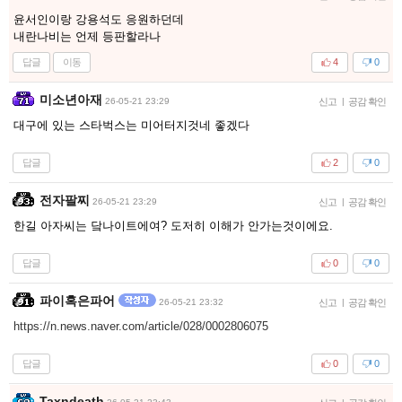
윤서인이랑 강용석도 응원하던데
내란나비는 언제 등판할라나
답글
이동
4
0
미소년아재
26-05-21 23:29
신고
|
공감 확인
대구에 있는 스타벅스는 미어터지것네 좋겠다
답글
2
0
전자팔찌
26-05-21 23:29
신고
|
공감 확인
한길 아자씨는 닼나이트에여? 도저히 이해가 안가는것이에요.
답글
0
0
파이혹은파어
26-05-21 23:32
신고
|
공감 확인
https://n.news.naver.com/article/028/0002806075
답글
0
0
Taxndeath