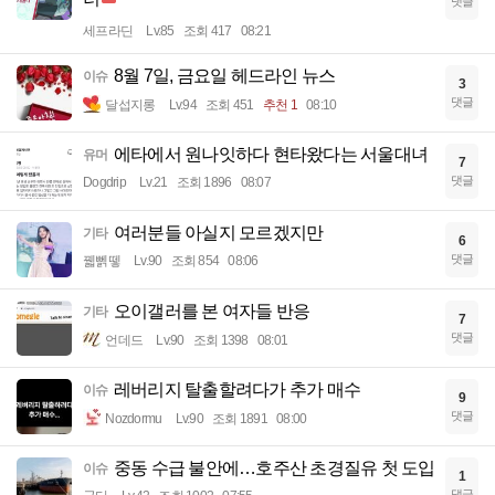
댓글
세프라딘
Lv.85
조회 417
08:21
8월 7일, 금요일 헤드라인 뉴스
이슈
3
댓글
달섭지롱
Lv.94
조회 451
추천 1
08:10
에타에서 원나잇하다 현타왔다는 서울대녀
유머
7
댓글
Dogdrip
Lv.21
조회 1896
08:07
여러분들 아실지 모르겠지만
기타
6
댓글
꿻뻵뗗
Lv.90
조회 854
08:06
오이갤러를 본 여자들 반응
기타
7
댓글
언데드
Lv.90
조회 1398
08:01
레버리지 탈출할려다가 추가 매수
이슈
9
댓글
Nozdormu
Lv.90
조회 1891
08:00
중동 수급 불안에…호주산 초경질유 첫 도입
이슈
1
댓글