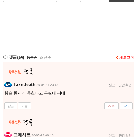
댓글
(14)
등록순
|
최신순
새로고침
Taxndeath
26-05-21 23:43
신고
|
공감 확인
똥은 똥끼리 뭉친다고 구린내 쩌네
답글
이동
10
0
크레사르
26-05-22 00:43
신고
|
공감 확인