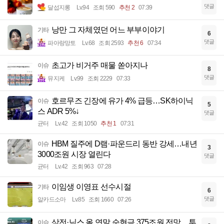
댓글
달섭지롱
Lv.94
조회 590
추천 2
07:39
낭만 그 자체였던 어느 부부이야기
기타
6
댓글
파아랑망토
Lv.68
조회 2593
추천 6
07:34
초고가 비거주 매물 쏟아지나
이슈
8
댓글
뮤지케
Lv.99
조회 2229
07:33
호르무즈 긴장에 유가 4% 급등…SK하이닉
이슈
5
스 ADR 5%↓
댓글
균터
Lv.42
조회 1050
추천 1
07:31
HBM 질주에 D램·파운드리 동반 강세…내년
이슈
3
3000조원 시장 열린다
댓글
균터
Lv.42
조회 963
07:28
이임생 이영표 선수시절
기타
6
댓글
알카드소마
Lv.85
조회 1660
07:26
삼전·닉스 올 연말 순현금 375조원 전망…투
이슈