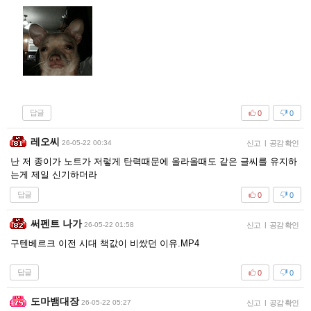
답글
0
0
레오씨
26-05-22 00:34
신고
|
공감 확인
난 저 종이가 노트가 저렇게 탄력때문에 올라올때도 같은 글씨를 유지하
는게 제일 신기하더라
답글
0
0
써펜트 나가
26-05-22 01:58
신고
|
공감 확인
구텐베르크 이전 시대 책값이 비쌌던 이유.MP4
답글
0
0
도마뱀대장
26-05-22 05:27
신고
|
공감 확인