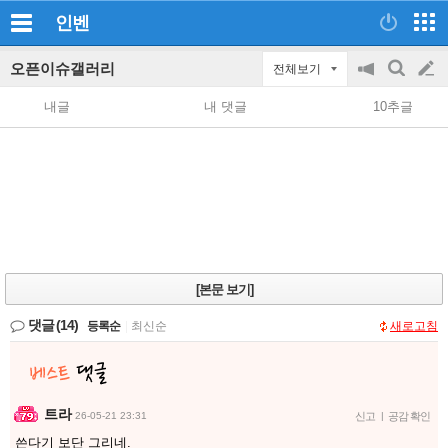
인벤
오픈이슈갤러리
전체보기
공
검
글
지
색
내글
내 댓글
10추글
on/off
쓰
기
[본문 보기]
댓글
(14)
등록순
|
최신순
새로고침
트라
26-05-21 23:31
신고
|
공감 확인
쓴다기 보단 그리네.