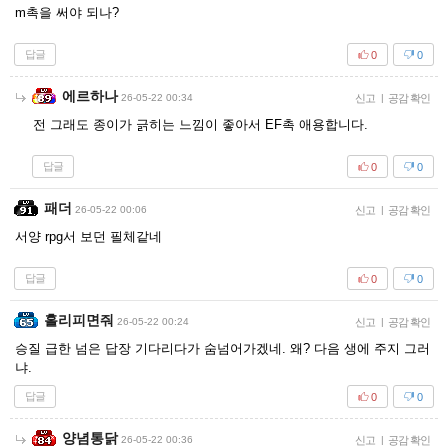
m촉을 써야 되나?
답글
0
0
에르하나
26-05-22 00:34
신고
|
공감 확인
전 그래도 종이가 긁히는 느낌이 좋아서 EF촉 애용합니다.
답글
0
0
패더
26-05-22 00:06
신고
|
공감 확인
서양 rpg서 보던 필체같네
답글
0
0
홀리피면줘
26-05-22 00:24
신고
|
공감 확인
승질 급한 넘은 답장 기다리다가 숨넘어가겠네. 왜? 다음 생에 주지 그러
냐.
답글
0
0
양념통닭
26-05-22 00:36
신고
|
공감 확인