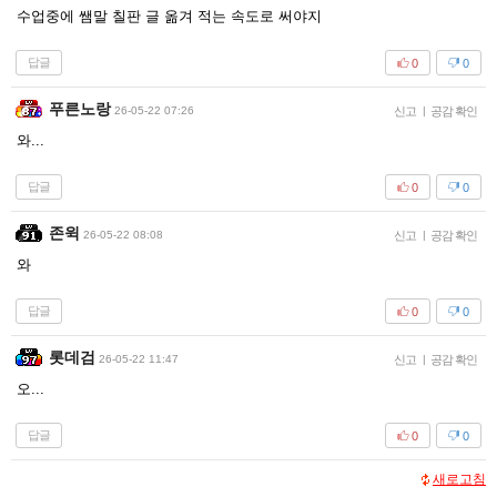
수업중에 쌤말 칠판 글 옮겨 적는 속도로 써야지
답글
0
0
푸른노랑
26-05-22 07:26
신고
|
공감 확인
와...
답글
0
0
존윅
26-05-22 08:08
신고
|
공감 확인
와
답글
0
0
롯데검
26-05-22 11:47
신고
|
공감 확인
오...
답글
0
0
새로고침