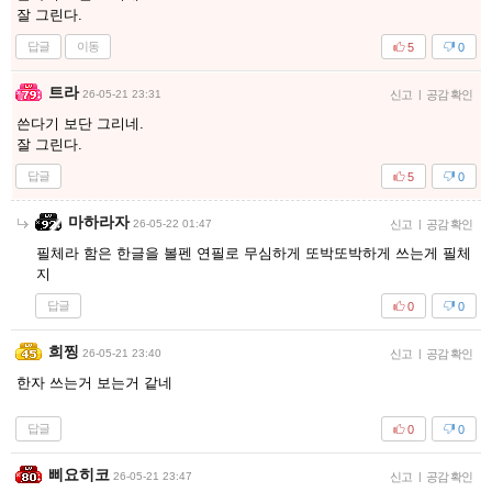
잘 그린다.
답글
이동
5
0
트라
26-05-21 23:31
신고
|
공감 확인
쓴다기 보단 그리네.
잘 그린다.
답글
5
0
마하라자
26-05-22 01:47
신고
|
공감 확인
필체라 함은 한글을 볼펜 연필로 무심하게 또박또박하게 쓰는게 필체
지
답글
0
0
희찡
26-05-21 23:40
신고
|
공감 확인
한자 쓰는거 보는거 같네
답글
0
0
삐요히코
26-05-21 23:47
신고
|
공감 확인