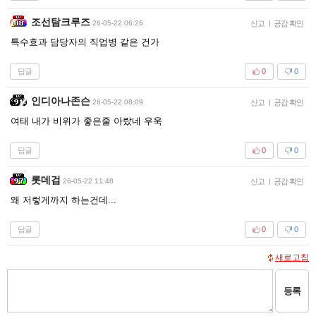
조선탐크루즈
26-05-22 06:26
신고
|
공감 확인
특수효과 담당자의 직업병 같은 건가
답글
0
0
인디아나존슨
26-05-22 08:09
신고
|
공감 확인
여태 내가 비위가 좋은줄 아랐네 우욱
답글
0
0
롯데검
26-05-22 11:48
신고
|
공감 확인
왜 저렇게까지 하는건데...
답글
0
0
새로고침
등록