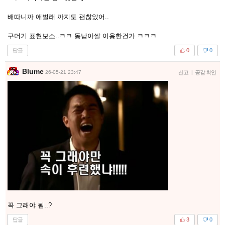
배따니까 애벌래 까지도 괜찮았어..
구더기 표현보소..ㅋㅋ 동남아쌀 이용한건가 ㅋㅋㅋ
답글
0
0
Blume
26-05-21 23:47
신고
|
공감 확인
꼭 그래야 됨..?
답글
3
0