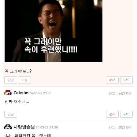
꼭 그래야 됨..?
답글
이동
3
0
Zaksim
26-05-21 23:38
신고
|
공감 확인
진짜 재주네...
답글
0
0
사랑방손님
26-05-21 23:39
신고
|
공감 확인
dㅘ.. 파리까진 음.. 햇는데