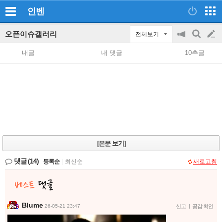
인벤
오픈이슈갤러리
전체보기
공
검
글
지
색
내글
내 댓글
10추글
on/off
쓰
기
[본문 보기]
댓글
(14)
등록순
|
최신순
새로고침
Blume
26-05-21 23:47
신고
|
공감 확인