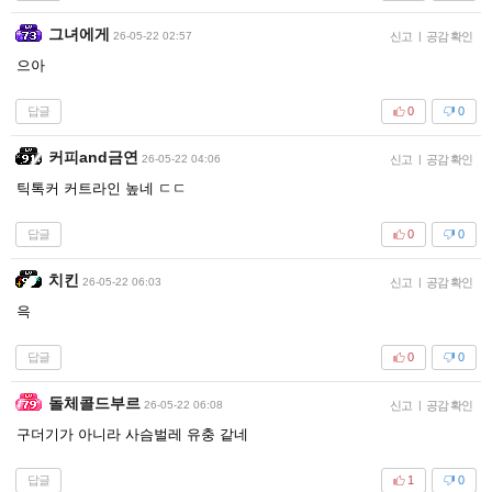
그녀에게
26-05-22 02:57
신고
|
공감 확인
으아
답글
0
0
커피and금연
26-05-22 04:06
신고
|
공감 확인
틱톡커 커트라인 높네 ㄷㄷ
답글
0
0
치킨
26-05-22 06:03
신고
|
공감 확인
윽
답글
0
0
돌체콜드부르
26-05-22 06:08
신고
|
공감 확인
구더기가 아니라 사슴벌레 유충 같네
답글
1
0