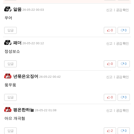
알몸
26-05-22 00:03
신고
|
공감 확인
우어
답글
0
0
패더
26-05-22 00:12
신고
|
공감 확인
정성보소
답글
0
0
년묶은오징어
26-05-22 00:42
신고
|
공감 확인
웈우웈
답글
0
0
평온한하늘
26-05-22 01:08
신고
|
공감 확인
아으 개극혐
답글
2
0