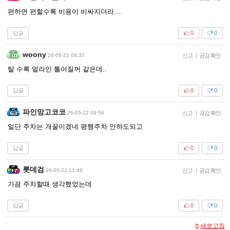
편하면 편할수록 비용이 비싸지더라....
답글
0
0
woony
26-05-22 08:37
신고
|
공감 확인
탈 수록 얼라인 틀어질꺼 같은데..
답글
0
0
파인망고코코
26-05-22 09:56
신고
|
공감 확인
일단 주차는 개꿀이겠네 평행주차 안햐도되고
답글
0
0
롯데검
26-05-22 11:49
신고
|
공감 확인
가끔 주차할때 생각했었는데
답글
0
0
새로고침