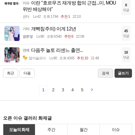
이란 "호르무즈 재개방 합의 근접...미, MOU
이슈
8
위반 배상해야"
댓글
균터
Lv.42
조회 1784
추천 1
22:10
개빡침주의) 이게 12년
기타
45
댓글
꿻뻵뗗
Lv.90
조회 6540
추천 6
22:09
다음주 놀토 리센느 출연...
연예
18
댓글
많이슬프다
Lv.90
조회 4365
추천 10
21:48
최근
다음
검색
글쓰기
1
2
3
4
5
오픈 이슈 갤러리 화제글
오늘의 화제
주간
월간
이슈