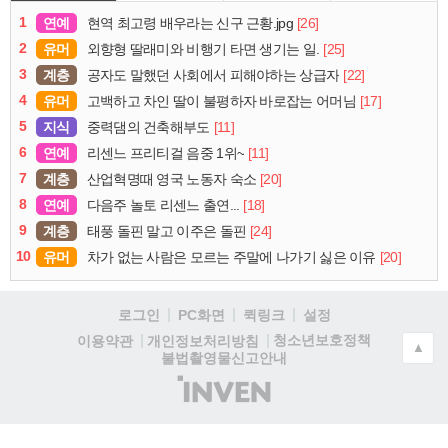
1
연예
[26]
현역 최고령 배우라는 신구 근황.jpg
2
유머
[25]
외향형 딸래미와 비행기 타면 생기는 일.
3
계층
[22]
공자도 말했던 사회에서 피해야하는 상급자
4
유머
[17]
고백하고 차인 딸이 불평하자 바로잡는 어머님
5
지식
[11]
중력댐의 건축해부도
6
연예
[11]
리센느 프리티걸 음중 1위~
7
계층
[20]
산업혁명때 영국 노동자 숙소
8
연예
[18]
다음주 놀토 리센느 출연...
9
계층
[24]
태풍 돌핀 말고 이주은 돌핀
10
유머
[20]
차가 없는 사람은 모르는 주말에 나가기 싫은 이유
로그인
PC화면
퀵링크
설정
청소년보호정책
이용약관
개인정보처리방침
▲
불법촬영물신고안내
(주)
인
벤