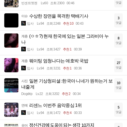
댓글
빈센트멧젠
Lv.60
조회 2300
00:46
수상한 장면을 목격한 택배기사
이슈
3
댓글
입사
Lv.94
조회 2248
추천 10
00:43
(ㅇㅎ?) 현재 한국에 있는 일본 그라비아 누
계층
8
나
댓글
입사
Lv.94
조회 3427
추천 1
00:39
웨이팅 엄청나다는 애호박 국밥
계층
27
댓글
입사
Lv.94
조회 3231
추천 1
00:36
일본 기상청피셜 :한국아 니네가 원하는거 보
사진
10
내줄게
댓글
Dogdrip
Lv.22
조회 3202
추천 2
00:34
리센느 이번주 음악중심 1위
연예
5
댓글
입사
Lv.94
조회 1472
추천 4
00:33
정신건강에 도움이 되는 생각 10가지
유머