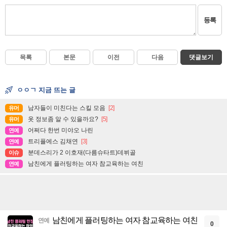
등록
목록
본문
이전
다음
댓글보기
ㅇㅇㄱ 지금 뜨는 글
남자들이 미친다는 스킬 모음
[2]
유머
옷 정보좀 알 수 있을까요?
[5]
유머
어쩌다 한번 미야오 나린
연예
트리플에스 김채연
[3]
연예
분데스리가 2 이호재(다름슈타트)데뷔골
이슈
남친에게 플러팅하는 여자 참교육하는 여친
연예
남친에게 플러팅하는 여자 참교육하는 여친
연예
0