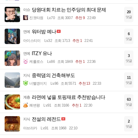
당원대회 치르는 민주당의 최대 문제
이슈
20
댓글
진겟타원
Lv.70
조회 3007
추천 9
22:49
워터밤 예나
연예
6
댓글
아이스티이
Lv.32
조회 1713
추천 1
22:41
ITZY 유나
연예
3
댓글
케를로스
Lv.86
조회 1849
추천 1
22:36
중력댐의 건축해부도
지식
11
댓글
너빨갱이지
Lv.86
조회 5571
추천 13
22:33
라면에 넣을 토핑재료 추천받습니다
계층
63
댓글
쾌변왕
Lv.91
조회 3166
추천 1
22:30
전설의 레전드
지식
2
댓글
아브라카
Lv.91
조회 1968
22:10