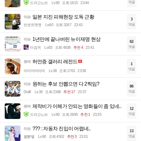
댓글
드라고노브
Lv.90
조회 1815
23:44
일본 지진 피해현장 도독 근황
이슈
3
댓글
빈센트멧젠
Lv.60
조회 3267
23:43
1년만에 끝나버린 뉴이재명 현상
이슈
62
댓글
마검귀
Lv.83
조회 4838
추천 4
23:41
허언증 갤러리 레전드
유머
1
댓글
머머머머머며
Lv.38
조회 1763
23:38
원하는 후보 안뽑으면 다 2찍임?
이슈
86
댓글
Disifi
Lv.39
조회 2388
추천 17
23:37
제작비가 이해가 안되는 영화들이 좀 있네..
유머
12
댓글
드라고노브
Lv.90
조회 2895
추천 1
23:35
??? : 자동차 진입이 어렵네..
이슈
13
댓글
꿻뻵뗗
Lv.90
조회 4502
추천 3
23:01