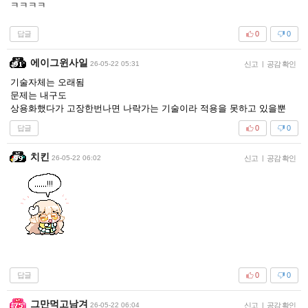
ㅋㅋㅋㅋ
답글
0
0
에이그윈사일
26-05-22 05:31
신고
|
공감 확인
기술자체는 오래됨
문제는 내구도
상용화했다가 고장한번나면 나락가는 기술이라 적용을 못하고 있을뿐
답글
0
0
치킨
26-05-22 06:02
신고
|
공감 확인
답글
0
0
그만먹고남겨
26-05-22 06:04
신고
|
공감 확인