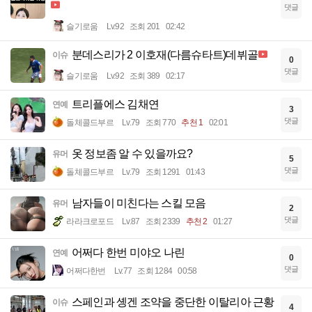
댓글
슬기로움
Lv.92
조회 201
02:42
분데스리가 2 이호재(다름슈타트)데뷔골
이슈
0
댓글
슬기로움
Lv.92
조회 389
02:17
트리플에스 김채연
연예
3
댓글
돌체콜드부르
Lv.79
조회 770
추천 1
02:01
옷 정보좀 알 수 있을까요?
유머
5
댓글
돌체콜드부르
Lv.79
조회 1291
01:43
남자들이 미친다는 스킬 모음
유머
2
댓글
라라크로포드
Lv.87
조회 2339
추천 2
01:27
어쩌다 한번 미야오 나린
연예
0
댓글
어쩌다한번
Lv.77
조회 1284
00:58
스페인과 솅겐 조약을 중단한 이탈리아 근황
이슈
4