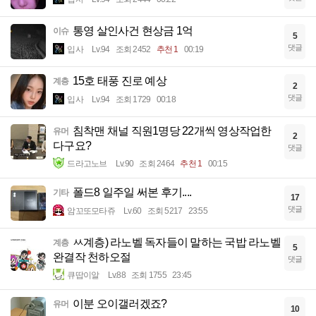
통영 살인사건 현상금 1억
이슈
5
댓글
입사
Lv.94
조회 2452
추천 1
00:19
15호 태풍 진로 예상
계층
2
댓글
입사
Lv.94
조회 1729
00:18
침착맨 채널 직원1명당 22개씩 영상작업한
유머
2
다구요?
댓글
드라고노브
Lv.90
조회 2464
추천 1
00:15
폴드8 일주일 써본 후기....
기타
17
댓글
암꼬또모타쥬
Lv.60
조회 5217
23:55
ㅆ계층) 라노벨 독자들이 말하는 국밥 라노벨
계층
5
완결작 천하오절
댓글
큐땁이알
Lv.88
조회 1755
23:45
이분 오이갤러겠죠?
유머
10