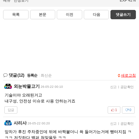
메뉴
인장보기
EXP 42%
목록
본문
이전
다음
댓글쓰기
댓글
(12)
등록순
|
최신순
새로고침
외눈박물고기
26-05-22 00:10
신고
|
공감 확인
기술이야 오래된거고
내구성, 안전성 이슈로 사용 안하는거죠
답글
1
0
사리사
26-05-22 00:20
신고
|
공감 확인
앞차가 후진 주차중인데 뒤에 바짝붙더니 쑉 들어가는거에 빵터지짐 ㅋ
ㅋㅋ 저짓하다 백퍼 쳐맞을듯 ㅋㅋ