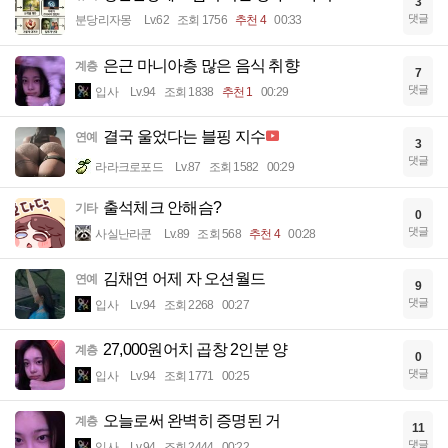
3
댓글
분당리자몽
Lv.62
조회 1756
추천 4
00:33
은근 마니아층 많은 음식 취향
계층
7
댓글
입사
Lv.94
조회 1838
추천 1
00:29
결국 울었다는 블핑 지수
연예
3
댓글
라라크로포드
Lv.87
조회 1582
00:29
출석체크 안해슴?
기타
0
댓글
사실난라쿤
Lv.89
조회 568
추천 4
00:28
김채연 어제 자 오션월드
연예
9
댓글
입사
Lv.94
조회 2268
00:27
27,000원어치 곱창 2인분 양
계층
0
댓글
입사
Lv.94
조회 1771
00:25
오늘로써 완벽히 증명된 거
계층
11
댓글
입사
Lv.94
조회 2444
00:22