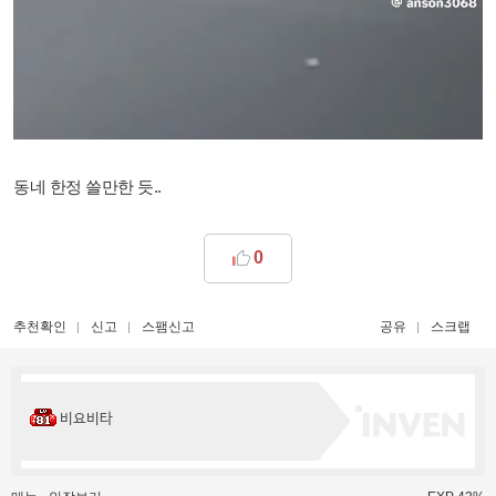
동네 한정 쓸만한 듯..
0
추천확인
신고
스팸신고
공유
스크랩
비요비타