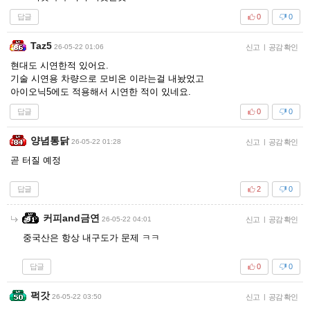
답글
0
0
Taz5
26-05-22 01:06
신고
|
공감 확인
현대도 시연한적 있어요.
기술 시연용 차량으로 모비온 이라는걸 내놨었고
아이오닉5에도 적용해서 시연한 적이 있네요.
답글
0
0
양념통닭
26-05-22 01:28
신고
|
공감 확인
곧 터질 예정
답글
2
0
커피and금연
26-05-22 04:01
신고
|
공감 확인
중국산은 항상 내구도가 문제 ㅋㅋ
답글
0
0
퍽갓
26-05-22 03:50
신고
|
공감 확인