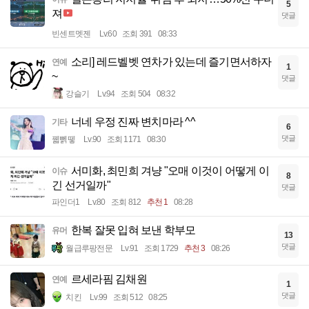
5
져
댓글
빈센트멧젠
Lv.60
조회 391
08:33
소리] 레드벨벳 연차가 있는데 즐기면서하자
연예
1
~
댓글
강슬기
Lv.94
조회 504
08:32
너네 우정 진짜 변치마라 ^^
기타
6
댓글
꿻뻵뗗
Lv.90
조회 1171
08:30
서미화, 최민희 겨냥 "오매 이것이 어떻게 이
이슈
8
긴 선거일까"
댓글
파인더1
Lv.80
조회 812
추천 1
08:28
한복 잘못 입혀 보낸 학부모
유머
13
댓글
월급루팡전문
Lv.91
조회 1729
추천 3
08:26
르세라핌 김채원
연예
1
댓글
치킨
Lv.99
조회 512
08:25