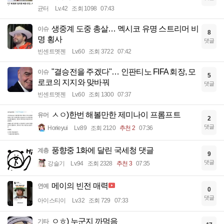
균터
Lv.42
조회 1098
07:43
생중계 도중 총살… 멕시코 유명 스트리머 비
이슈
8
명 횡사
댓글
빈센트멧젠
Lv.60
조회 3722
07:42
"결승전을 주겠다"… 인판티노 FIFA 회장, 모
이슈
5
로코의 지지와 맞바꿔
댓글
빈센트멧젠
Lv.60
조회 1300
07:37
ㅅㅇ)한번 해볼만한 제미나이 프롬프트
유머
2
댓글
Horieyui
Lv.89
조회 2120
추천 2
07:36
풍향중 1화에 달린 국세청 댓글
계층
9
댓글
강슬기
Lv.94
조회 2328
추천 3
07:35
메이의 빈전 매력
연예
0
댓글
아이스티이
Lv.32
조회 729
07:33
ㅇㅎ) 누군지 까먹음
기타