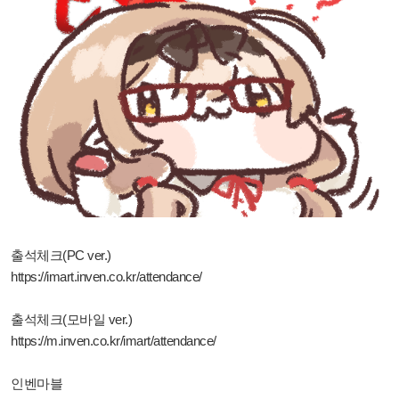
출석체크(PC ver.)
https://imart.inven.co.kr/attendance/
출석체크(모바일 ver.)
https://m.inven.co.kr/imart/attendance/
인벤마블