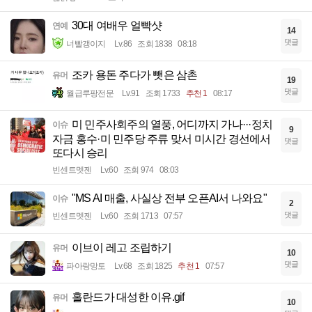
30대 여배우 얼빡샷
연예
14
댓글
너빨갱이지
Lv.86
조회 1838
08:18
조카 용돈 주다가 뺏은 삼촌
유머
19
댓글
월급루팡전문
Lv.91
조회 1733
추천 1
08:17
미 민주사회주의 열풍, 어디까지 가나···정치
이슈
9
자금 홍수·미 민주당 주류 맞서 미시간 경선에서
댓글
또다시 승리
빈센트멧젠
Lv.60
조회 974
08:03
"MS AI 매출, 사실상 전부 오픈AI서 나와요"
이슈
2
댓글
빈센트멧젠
Lv.60
조회 1713
07:57
이브이 레고 조립하기
유머
10
댓글
파아랑망토
Lv.68
조회 1825
추천 1
07:57
홀란드가 대성한 이유.gif
유머
10