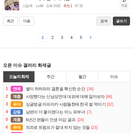
17
댓글
스팀팩
Lv.88
조회 3032
추천 1
07:32
최근
다음
검색
글쓰기
1
2
3
4
5
오픈 이슈 갤러리 화제글
오늘의 화제
주간
월간
이슈
1
연예
[34]
별이 하하와의 결혼을 확신한 순간.
2
계층
[66]
사망했다는 신남성연대 대표에 대해 알아보자
3
유머
[32]
싱글벙글 아프리카 사람들한테 한국 쌀 먹이기
4
감동
[7]
남편이 더 좋아졌다는 어느 유부녀.
5
계층
[24]
6년간 편돌이 인생 마감 결과.
6
유머
[23]
의외로 트럼프가 절대 하지 않는 것들