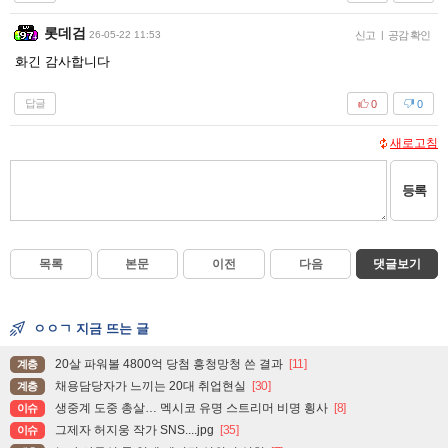
롯데검
26-05-22 11:53
신고
|
공감 확인
화긴 감사합니다
답글
0
0
새로고침
등록
목록
본문
이전
다음
댓글보기
ㅇㅇㄱ 지금 뜨는 글
20살 파워볼 4800억 당첨 흥청망청 쓴 결과
[11]
계층
채용담당자가 느끼는 20대 취업현실
[30]
계층
생중계 도중 총살… 멕시코 유명 스트리머 비명 횡사
[8]
이슈
그제자 허지웅 작가 SNS....jpg
[35]
이슈