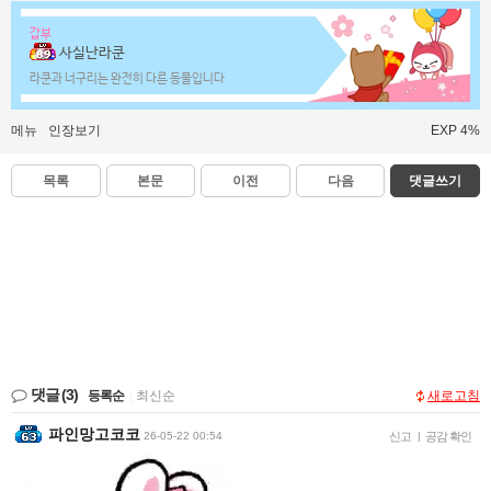
갑부
사실난라쿤
라쿤과 너구리는 완전히 다른 동물입니다
메뉴
인장보기
EXP 4%
목록
본문
이전
다음
댓글쓰기
댓글
(3)
등록순
|
최신순
새로고침
파인망고코코
26-05-22 00:54
신고
|
공감 확인