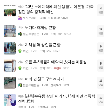
“10년 노예계약에 폐인 생활”…이은결, 가족
이슈
4
같던 형의 충격적 배신
댓글
두부두꺼비
Lv.78
조회 1629
08:23
노가다 휴게실 근황
유머
17
댓글
월급루팡전문
Lv.91
조회 1605
08:23
지하철 역 상인들 근황
기타
0
댓글
치킨
Lv.99
조회 1297
08:23
오픈 후 3개월치 예약 다 찼다는 미용실
기타
5
댓글
치킨
Lv.99
조회 1933
추천 6
08:21
머리 낀 친구 구하려다가
유머
13
댓글
월급루팡전문
Lv.91
조회 973
08:21
[단독]'수유동 살인' 피의자, 13세 미만 성폭력
이슈
10
전력 15회
댓글
꿻뻵뗗
Lv.90
조회 974
08:21