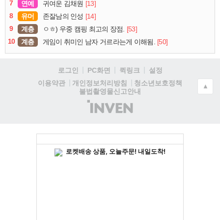
7
연예
[13]
귀여운 김채원
8
유머
[14]
존잘남의 인성
9
계층
[53]
ㅇㅎ) 우중 캠핑 최고의 장점.
10
계층
[50]
게임이 취미인 남자 거르라는게 이해됨.
로그인
PC화면
퀵링크
설정
청소년보호정책
이용약관
개인정보처리방침
▲
불법촬영물신고안내
(주)
인
벤