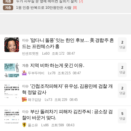
누가 사무실 문 옆에 에어컨 실외기 설치
[7]
계층
1원 인증 반복으로 10만원만든 사람
[8]
계층
'맘다니 돌풍' 잇는 한인 후보… 美 경합주 흔
이슈
2
드는 프란체스카 홍
댓글
빈센트멧젠
Lv.60
조회 172
08:47
지역 비하 하는게 웃긴 이유.
계층
2
댓글
두부두꺼비
Lv.78
조회 215
08:47
‘간첩조작피해자’ 유우성, 김용민에 검찰 개
이슈
2
혁 정말 감사
댓글
왜구김당
Lv.73
조회 229
08:45
부산 돌려차기 피해자 김진주씨 : 공소장 검
이슈
5
찰이 바꾼거 맞다.
댓글
풀소유
Lv.86
조회 599
08:43