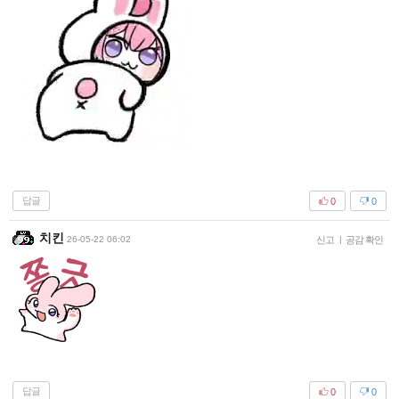
답글
0
0
치킨
26-05-22 06:02
신고
|
공감 확인
답글
0
0