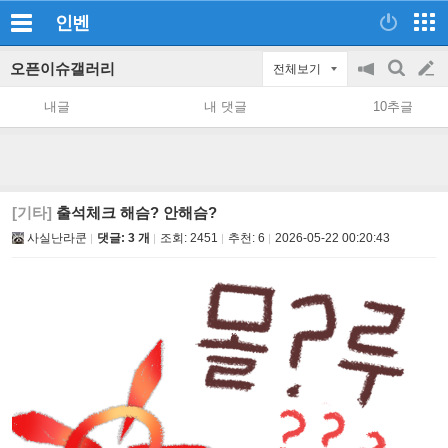
인벤
오픈이슈갤러리
전체보기
공
검
글
지
색
내글
내 댓글
10추글
on/off
쓰
기
[기타]
출석체크 해슴? 안해슴?
사실난라쿤
댓글: 3 개
조회:
2451
추천:
6
2026-05-22 00:20:43