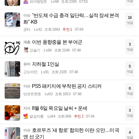
댓글
파아랑망토
Lv.68
조회 2365
07:53
"반도체 수급 충격 일단락…실적 장세 본격
이슈
10
화"-KB
댓글
균터
Lv.42
조회 1963
추천 1
07:49
이번 풍향중을 본 부여군
계층
3
댓글
강슬기
Lv.94
조회 2249
07:48
지하철 1인실
유머
5
댓글
고도비만
Lv.91
조회 2105
07:48
PS5 패키지에 부착된 공지 스티커
이슈
0
댓글
빈센트멧젠
Lv.60
조회 1653
07:48
8월 6일 목요일 날씨 + 운세
지식
3
댓글
달섭지롱
Lv.94
조회 609
추천 2
07:44
호르무즈 '새 항로' 합의한 이란·오만…미국
이슈
4
엔 선 긋기
댓글