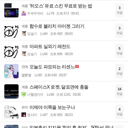
'히오스' 유료 스킨 무료로 받는 법
계층
3
댓글
두부두꺼비
Lv.78
조회 473
08:41
함수로 블리치 아이젠 그리기
계층
3
댓글
강슬기
Lv.94
조회 483
08:40
아파트 실외기 레전드
계층
5
댓글
강슬기
Lv.94
조회 806
08:39
오늘도 파묘되는 리센느
연예
2
댓글
꿻뻵뗗
Lv.90
조회 449
08:37
스페이스X 로켓, 달표면에 충돌
계층
14
댓글
너빨갱이지
Lv.86
조회 1181
08:36
이제야 이쪽을 보는구나
유머
4
댓글
옆사마
Lv.87
조회 905
08:33
일본총리 지지율 '취임 후 최저'…50%선 무너
이슈