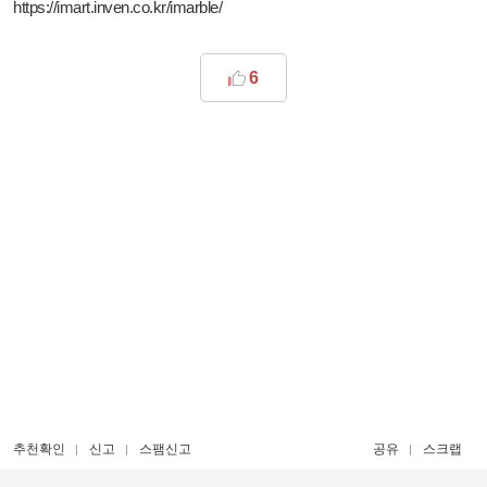
https://imart.inven.co.kr/imarble/
6
추천확인
신고
스팸신고
공유
스크랩