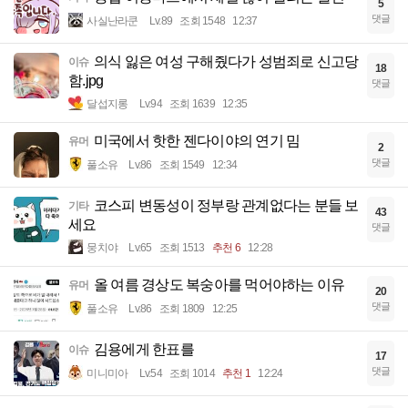
5
댓글
사실난라쿤
Lv.89
조회 1548
12:37
의식 잃은 여성 구해줬다가 성범죄로 신고당
이슈
18
함.jpg
댓글
달섭지롱
Lv.94
조회 1639
12:35
미국에서 핫한 젠다이야의 연기 밈
유머
2
댓글
풀소유
Lv.86
조회 1549
12:34
코스피 변동성이 정부랑 관계없다는 분들 보
기타
43
세요
댓글
뭉치야
Lv.65
조회 1513
추천 6
12:28
올 여름 경상도 복숭아를 먹어야하는 이유
유머
20
댓글
풀소유
Lv.86
조회 1809
12:25
김용에게 한표를
이슈
17
댓글
미니미아
Lv.54
조회 1014
추천 1
12:24