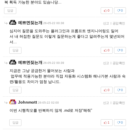
복 획득 가능한 분야도 있슴니당...
답글
0
0
예쁘면짖는개
26-05-22 00:38
신고
|
공감 확인
심지어 질문을 도와주는 플러그인과 프롬프트 엔지니어링도 일어
서 내 허접한 질문도 이렇게 질문하는게 좋다고 알려주는게 몇년되어
서...
답글
0
0
예쁘면짖는개
26-05-22 00:39
신고
|
공감 확인
지금은 그냥 궁금한거 물어보는 사람과
업무에 적용가능한 분야라 직접 자동화 시스템화 해나가본 사람과 숙
련/활용도 차이가 엄청 납니드.
답글
0
0
Johnmott
26-05-22 02:00
신고
|
공감 확인
이번 시행착오를 반복하지 않게 .md로 저장“해줘”
답글
1
0