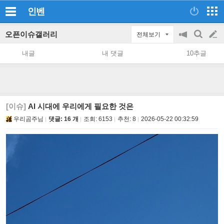
인벤
오픈이슈갤러리
전체보기
공
검
글
지
색
내글
내 댓글
10추글
on/off
쓰
기
[이슈]
AI 시대에 우리에게 필요한 것은
우리곰주님
댓글: 16 개
조회:
6153
추천:
8
2026-05-22 00:32:59