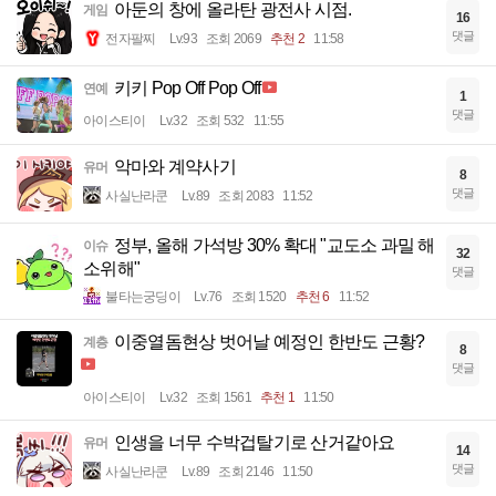
아둔의 창에 올라탄 광전사 시점.
게임
16
댓글
전자팔찌
Lv.93
조회 2069
추천 2
11:58
키키 Pop Off Pop Off
연예
1
댓글
아이스티이
Lv.32
조회 532
11:55
악마와 계약사기
유머
8
댓글
사실난라쿤
Lv.89
조회 2083
11:52
정부, 올해 가석방 30% 확대 "교도소 과밀 해
이슈
32
소위해"
댓글
불타는궁딩이
Lv.76
조회 1520
추천 6
11:52
이중열돔현상 벗어날 예정인 한반도 근황?
계층
8
댓글
아이스티이
Lv.32
조회 1561
추천 1
11:50
인생을 너무 수박겁탈기로 산거같아요
유머
14
댓글
사실난라쿤
Lv.89
조회 2146
11:50