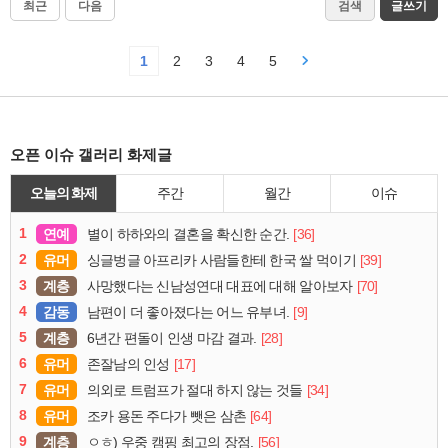
최근
다음
검색
글쓰기
1
2
3
4
5
오픈 이슈 갤러리 화제글
오늘의 화제
주간
월간
이슈
1
연예
[36]
별이 하하와의 결혼을 확신한 순간.
2
유머
[39]
싱글벙글 아프리카 사람들한테 한국 쌀 먹이기
3
계층
[70]
사망했다는 신남성연대 대표에 대해 알아보자
4
감동
[9]
남편이 더 좋아졌다는 어느 유부녀.
5
계층
[28]
6년간 편돌이 인생 마감 결과.
6
유머
[17]
존잘남의 인성
7
유머
[34]
의외로 트럼프가 절대 하지 않는 것들
8
유머
[64]
조카 용돈 주다가 뺏은 삼촌
9
계층
[56]
ㅇㅎ) 우중 캠핑 최고의 장점.