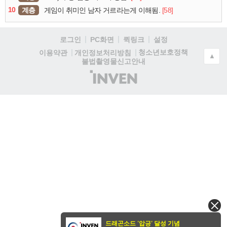
10
계층
[58]
게임이 취미인 남자 거르라는게 이해됨.
로그인
PC화면
퀵링크
설정
청소년보호정책
이용약관
개인정보처리방침
▲
불법촬영물신고안내
(주)
인
벤
드래곤소드 '압긍' 달성 기념