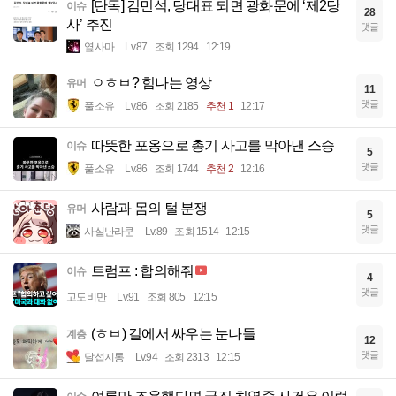
[단독] 김민석, 당대표 되면 광화문에 ‘제2당
이슈
28
사’ 추진
댓글
옆사마
Lv.87
조회 1294
12:19
ㅇㅎㅂ? 힘나는 영상
유머
11
댓글
풀소유
Lv.86
조회 2185
추천 1
12:17
따뜻한 포옹으로 총기 사고를 막아낸 스승
이슈
5
댓글
풀소유
Lv.86
조회 1744
추천 2
12:16
사람과 몸의 털 분쟁
유머
5
댓글
사실난라쿤
Lv.89
조회 1514
12:15
트럼프 : 합의해줘
이슈
4
댓글
고도비만
Lv.91
조회 805
12:15
(ㅎㅂ) 길에서 싸우는 눈나들
계층
12
댓글
달섭지롱
Lv.94
조회 2313
12:15