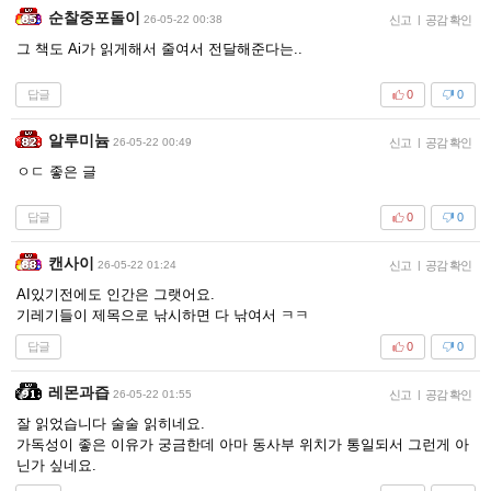
순찰중포돌이
26-05-22 00:38
신고
|
공감 확인
그 책도 Ai가 읽게해서 줄여서 전달해준다는..
답글
0
0
알루미늄
26-05-22 00:49
신고
|
공감 확인
ㅇㄷ 좋은 글
답글
0
0
캔사이
26-05-22 01:24
신고
|
공감 확인
AI있기전에도 인간은 그랫어요.
기레기들이 제목으로 낚시하면 다 낚여서 ㅋㅋ
답글
0
0
레몬과즙
26-05-22 01:55
신고
|
공감 확인
잘 읽었습니다 술술 읽히네요.
가독성이 좋은 이유가 궁금한데 아마 동사부 위치가 통일되서 그런게 아
닌가 싶네요.