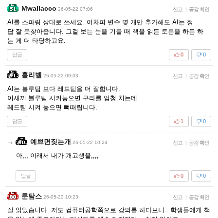
Mwallacco
26-05-22 07:06
신고
|
공감 확인
AI를 스파링 상대로 쓰세요. 어차피 변수 몇 개만 추가해도 AI는 정
답 잘 못찾아줍니다. 그걸 보는 눈을 기를 때 책을 읽든 토론을 하든 하
는 게 더 타당하고요.
답글
0
0
홀리벨
26-05-22 09:03
신고
|
공감 확인
AI는 블루팀 보다 레드팀을 더 잘합니다.
이새끼 블루팀 시켜놓으면 구라를 엄청 치는데
레드팀 시켜 놓으면 뼈때립니다.
답글
1
0
예쁘면짖는개
26-05-22 10:24
신고
|
공감 확인
아,,, 이래서 내가 개고생을,,,,
답글
0
0
룬탐스
26-05-22 10:23
신고
|
공감 확인
잘 읽었습니다. 저도 컴퓨터공학쪽으로 강의를 하다보니.. 학생들에게 책