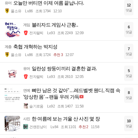
오늘만 버티면 이제 여름 끝납니다.
유머
12
댓글
풀소유
Lv.86
조회 1794
12:10
블리자드 게임사 근황..
게임
6
댓글
전자팔찌
Lv.93
조회 2249
12:09
축협 개혁하는 박지성
계층
7
댓글
풀소유
Lv.86
조회 1724
추천 3
12:07
일란성 쌍둥이끼리 결혼한 결과.
유머
5
댓글
전자팔찌
Lv.93
조회 2610
12:05
뼈만 남은 것 같아"…레드벨벳 웬디, 직캠 속
연예
8
'앙상한 몸'→팬들 우려 가득
댓글
슬기로움
Lv.92
조회 1407
11:58
한 여름에 보는 겨울 산 사진 몇 장
사진
10
댓글
건랜든냥이
Lv.84
조회 1101
추천 2
11:58