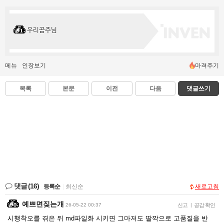
우리곰주님
메뉴
인장보기
마격주기
목록
본문
이전
다음
댓글쓰기
댓글
(16)
등록순
|
최신순
새로고침
예쁘면짖는개
26-05-22 00:37
신고
|
공감 확인
시행착오를 겪은 뒤 md파일화 시키면 그마저도 딸깍으로 고품질을 반