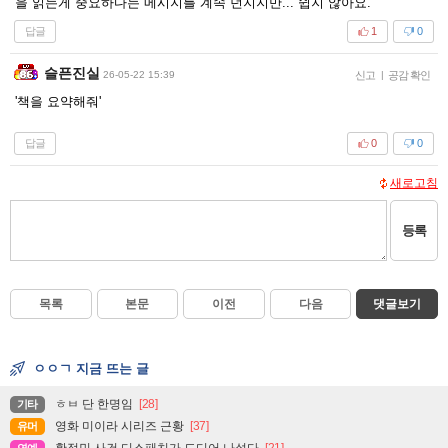
을 읽는게 중요하다는 메시지를 계속 던지지만... 쉽지 않아요.
답글
1
0
슬픈진실
26-05-22 15:39
신고
|
공감 확인
'책을 요약해줘'
답글
0
0
새로고침
등록
목록
본문
이전
다음
댓글보기
ㅇㅇㄱ 지금 뜨는 글
ㅎㅂ 단 한명임
[28]
기타
영화 미이라 시리즈 근황
[37]
유머
황정민 사건 디스패치가 드디어 나섰다
[21]
연예