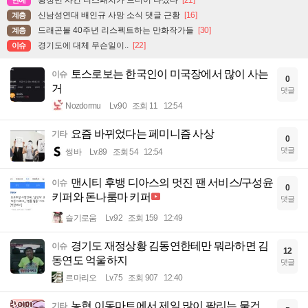
신남성연대 배인규 사망 소식 댓글 근황
[16]
계층
드래곤볼 40주년 리스펙트하는 만화작가들
[30]
계층
경기도에 대체 무슨일이..
[22]
이슈
토스로보는 한국인이 미국장에서 많이 사는
이슈
0
거
댓글
Nozdormu
Lv.90
조회 11
12:54
요즘 바뀌었다는 페미니즘 사상
기타
0
댓글
썽바
Lv.89
조회 54
12:54
맨시티 후뱅 디아스의 멋진 팬 서비스/구성윤
이슈
0
키퍼와 돈나룸마 키퍼
댓글
슬기로움
Lv.92
조회 159
12:49
경기도 재정상황 김동연한테만 뭐라하면 김
이슈
12
동연도 억울하지
댓글
르마리오
Lv.75
조회 907
12:40
농협 이동마트에서 제일 많이 팔리는 물건
기타