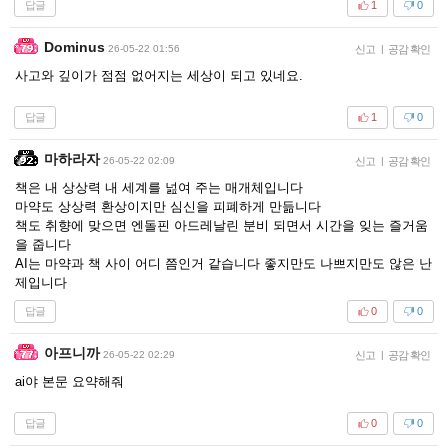
답글
1
0
Dominus
26-05-22 01:56
신고
|
공감 확인
사고와 깊이가 점점 없어지는 세상이 되고 있네요.
답글
1
0
마하라자
26-05-22 02:09
신고
|
공감 확인
책은 내 상상력 내 세계를 넖여 주는 매개체입니다
마약도 상상력 환상이지만 심신을 피폐하게 만듦니다
책도 취향에 맞으면 엔돌핀 아드레날린 분비 되면서 시간을 잊는 즐거움
을 줍니다
AI는 마약과 책 사이 어디 쯤인거 같습니다 좋지만도 나쁘지만도 않은 난
제입니다
답글
0
0
아프니까
26-05-22 02:29
신고
|
공감 확인
ai야 본문 요약해줘
답글
0
0