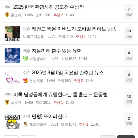
2025 한국 관광사진 공모전 수상작
유머
7
댓글
풀소유
Lv.86
조회 1391
추천 2
11:48
레전드 찍은 마비노기 모바일 라이브 방송
이슈
19
댓글
나의그대들과
Lv.72
조회 2207
추천 2
11:47
지들끼리 할수 있는 유머
계층
4
댓글
너빨갱이지
Lv.86
조회 1532
11:44
2026년 8월 6일 목요일 간추린 뉴스
이슈
4
댓글
달섭지롱
Lv.94
조회 580
추천 2
11:44
미쿡 남성들에게 유행한다는 톰 홀랜드 운동법
유머
13
댓글
풀소유
Lv.86
조회 2811
추천 1
11:43
만평) 또이러신다
기타
2
댓글
제르만크록
Lv.81
조회 1543
추천 1
11:40