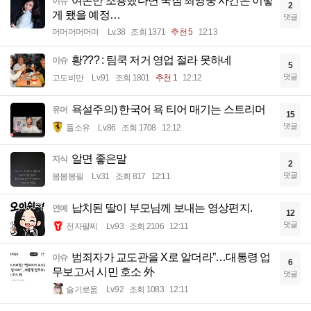
여론만 조용했다면 국짐 최영중 사건은 이렇
이슈
2
게 됐을 예정…
댓글
머머머머머며
Lv.38
조회 1371
추천 5
12:13
황??? : 팀쿡 저거 영업 절라 못하네
이슈
5
댓글
고도비만
Lv.91
조회 1801
추천 1
12:12
욕설주의) 한국어 욕 티어 매기는 스트리머
유머
15
댓글
풀소유
Lv.86
조회 1708
12:12
알면 좋은말
지식
2
댓글
봄봄봉필
Lv.31
조회 817
12:11
납치된 딸이 부모님께 보내는 영상편지.
연예
12
댓글
전자팔찌
Lv.93
조회 2106
12:11
범죄자가 교도관을 X로 알더라”…대통령 업
이슈
6
무보고서 시민 호소 外
댓글
슬기로움
Lv.92
조회 1083
12:11