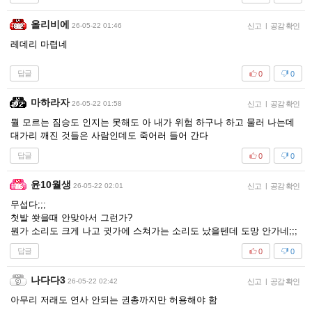
올리비에
26-05-22 01:46
신고
|
공감 확인
레데리 마렵네
답글
0
0
마하라자
26-05-22 01:58
신고
|
공감 확인
뭘 모르는 짐승도 인지는 못해도 아 내가 위험 하구나 하고 물러 나는데
대가리 깨진 것들은 사람인데도 죽어러 들어 간다
답글
0
0
윤10월생
26-05-22 02:01
신고
|
공감 확인
무섭다;;;
첫발 쐇을때 안맞아서 그런가?
뭔가 소리도 크게 나고 귓가에 스쳐가는 소리도 났을텐데 도망 안가네;;;
답글
0
0
나다다3
26-05-22 02:42
신고
|
공감 확인
아무리 저래도 연사 안되는 권총까지만 허용해야 함