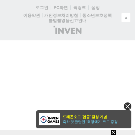
로그인
PC화면
퀵링크
설정
청소년보호정책
이용약관
개인정보처리방침
▲
불법촬영물신고안내
(주)
인
벤
드래곤소드 '압긍' 달성 기념
축하 댓글달면 10 명에게 코드 증정