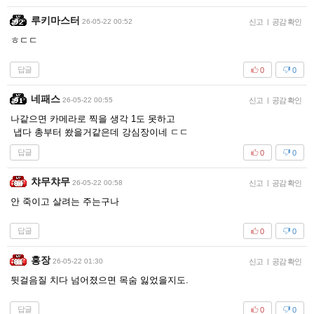
루키마스터
26-05-22 00:52
신고
|
공감 확인
ㅎㄷㄷ
답글
0
0
네패스
26-05-22 00:55
신고
|
공감 확인
나같으면 카메라로 찍을 생각 1도 못하고
냅다 총부터 쐈을거같은데 강심장이네 ㄷㄷ
답글
0
0
챠무챠무
26-05-22 00:58
신고
|
공감 확인
안 죽이고 살려는 주는구나
답글
0
0
홍장
26-05-22 01:30
신고
|
공감 확인
뒷걸음질 치다 넘어졌으면 목숨 잃었을지도.
답글
0
0