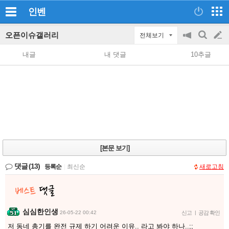
인벤
오픈이슈갤러리
전체보기
공
검
글
지
색
내글
내 댓글
10추글
on/off
쓰
기
[본문 보기]
댓글
(13)
등록순
|
최신순
새로고침
심심한인생
26-05-22 00:42
신고
|
공감 확인
저 동네 총기를 완전 규제 하기 어려운 이유.. 라고 봐야 하나..;;