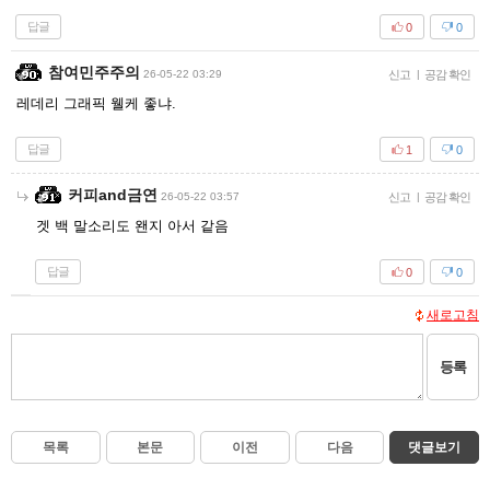
답글
0
0
참여민주주의
26-05-22 03:29
신고
|
공감 확인
레데리 그래픽 웰케 좋냐.
답글
1
0
커피and금연
26-05-22 03:57
신고
|
공감 확인
겟 백 말소리도 왠지 아서 같음
답글
0
0
새로고침
등록
목록
본문
이전
다음
댓글보기