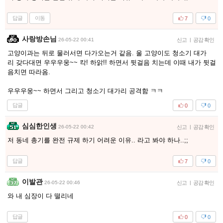
답글
이동
7
0
사랑방손님
26-05-22 00:41
신고
|
공감 확인
고양이과는 뒤로 물러서면 다가오는거 같음. 울 고양이도 청소기 대가
리 갖다대면 우우우웅~~ 칵! 하앍!! 하면서 뒷걸음 치는데 이때 내가 뒷걸
음치면 따라옴.
우우우웅~~ 하면서 그리고 청소기 대가리 공격함 ㅋㅋ
답글
0
0
심심한인생
26-05-22 00:42
신고
|
공감 확인
저 동네 총기를 완전 규제 하기 어려운 이유.. 라고 봐야 하나..;;
답글
7
0
이발관
26-05-22 00:46
신고
|
공감 확인
와 내 심장이 다 떨리네
답글
0
0