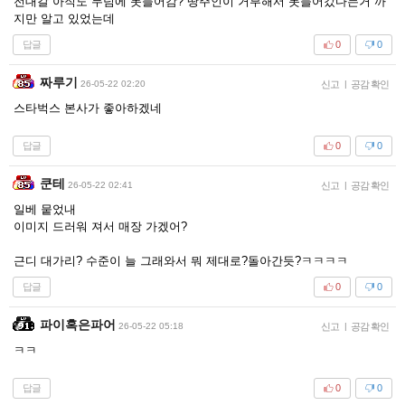
전대갈 아직도 무덤에 못들어감? 땅주인이 거부해서 못들어갔다는거 까
지만 알고 있었는데
답글
0
0
짜루기
26-05-22 02:20
신고
|
공감 확인
스타벅스 본사가 좋아하겠네
답글
0
0
쿤테
26-05-22 02:41
신고
|
공감 확인
일베 뭍었내
이미지 드러워 져서 매장 가겠어?
근디 대가리? 수준이 늘 그래와서 뭐 제대로?돌아간듯?ㅋㅋㅋㅋ
답글
0
0
파이혹은파어
26-05-22 05:18
신고
|
공감 확인
ㅋㅋ
답글
0
0