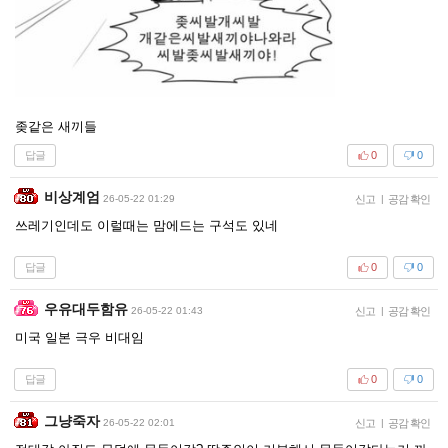
좆같은 새끼들
답글
0
0
비상계엄
26-05-22 01:29
신고
|
공감 확인
쓰레기인데도 이럴때는 맘에드는 구석도 있네
답글
0
0
우유대두함유
26-05-22 01:43
신고
|
공감 확인
미국 일본 극우 비대임
답글
0
0
그냥죽자
26-05-22 02:01
신고
|
공감 확인