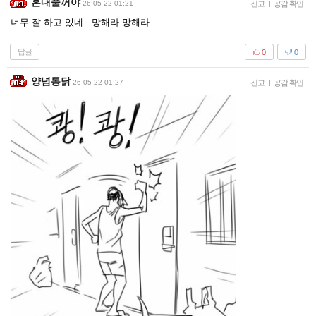
혼내줄꺼야
26-05-22 01:21
신고
|
공감 확인
너무 잘 하고 있네.. 망해라 망해라
답글
0
0
양념통닭
26-05-22 01:27
신고
|
공감 확인