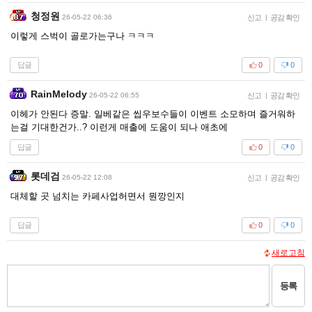
청정원
26-05-22 06:36
신고
|
공감 확인
이렇게 스벅이 골로가는구나 ㅋㅋㅋ
답글
0
0
RainMelody
26-05-22 06:55
신고
|
공감 확인
이헤가 안된다 증말. 일베같은 씹우보수들이 이벤트 소모하며 즐거워하
는걸 기대한건가..? 이런게 매출에 도움이 되나 애초에
답글
0
0
롯데검
26-05-22 12:08
신고
|
공감 확인
대체할 곳 넘치는 카페사업허면서 뭔깡인지
답글
0
0
새로고침
등록