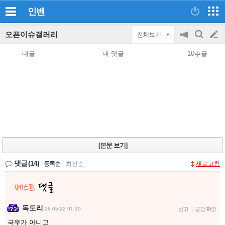
인벤
오픈이슈갤러리
전체보기
공
검
글
지
색
내글
내 댓글
10추글
on/off
쓰
기
[본문 보기]
댓글
(14)
등록순
|
최신순
새로고침
독도리
26-05-22 01:20
신고
|
공감 확인
극우가 아니고