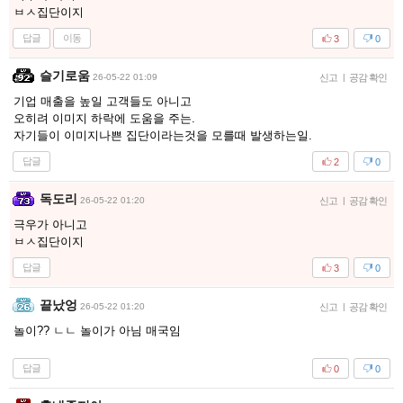
ㅂㅅ집단이지
답글
이동
3
0
슬기로움
26-05-22 01:09
신고
|
공감 확인
기업 매출을 높일 고객들도 아니고
오히려 이미지 하락에 도움을 주는.
자기들이 이미지나쁜 집단이라는것을 모를때 발생하는일.
답글
2
0
독도리
26-05-22 01:20
신고
|
공감 확인
극우가 아니고
ㅂㅅ집단이지
답글
3
0
끝났엉
26-05-22 01:20
신고
|
공감 확인
놀이?? ㄴㄴ 놀이가 아님 매국임
답글
0
0