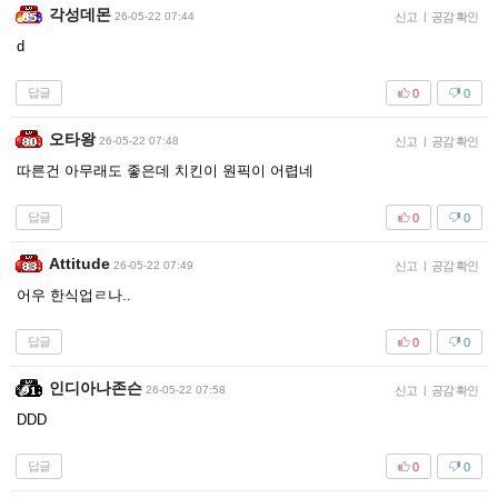
각성데몬
26-05-22 07:44
신고
|
공감 확인
d
답글
0
0
오타왕
26-05-22 07:48
신고
|
공감 확인
따른건 아무래도 좋은데 치킨이 원픽이 어렵네
답글
0
0
Attitude
26-05-22 07:49
신고
|
공감 확인
어우 한식업ㄹ나..
답글
0
0
인디아나존슨
26-05-22 07:58
신고
|
공감 확인
DDD
답글
0
0