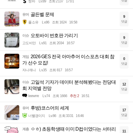
댓글
썽바
Lv.89
조회 2137
17:01
골든벨 문제
유머
9
댓글
풀소유
Lv.86
조회 1624
16:58
오토바이 번호판 가리기
이슈
9
댓글
고도비만
Lv.91
조회 2034
16:57
2026 GES 전국 아마추어 이스포츠 대회 참
게임
0
가 선수 모집!
댓글
자나깨나
Lv.35
조회 817
16:57
고일석 기자가 데이터 분석해봤다는 전당대
이슈
12
회 지역별 전망
댓글
Ieewrre
Lv.74
조회 1666
추천 2
16:51
후방)코스어의 세계
유머
17
댓글
너빨갱이지
Lv.86
조회 3331
16:46
ㅇㅎ) 초등학생때 이미 D컵이였다는 서터리
계층
11