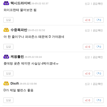
택시드라이버
26-05-22 02:37
신고
|
공감 확인
와이프한테 물어보면 됨
답글
0
0
수중폭파반
26-05-22 02:52
신고
|
공감 확인
아 한 줄이구나 파파존스 때문에 D 가야겠네
답글
0
0
케읭틀린
26-05-22 03:24
신고
|
공감 확인
좆데랑 굦쵼 제끼면 사실상 d픽이겠네ㅠ
답글
0
0
Disifi
26-05-22 03:56
신고
|
공감 확인
D가 제일 밸런스 좋음
답글
0
0