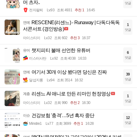
머 츠자..
댓글
전자팔찌
Lv.93
조회 4931
추천 1
16:45
RESCENE(리센느) - Runaway | 다독다독독
연예
1
서콘서트 (경인방송)
댓글
아이스티이
Lv.32
조회 602
추천 3
16:37
챗지피티 불매 선언한 유튜버
유머
6
댓글
미스터사탄
Lv.92
조회 4038
16:33
여기서 30개 이상 봤다면 당신은 진짜
연예
39
댓글
달섭지롱
Lv.94
조회 3514
16:32
리센느 AI 애니로 만든 리마인 헌정영상
계층
1
댓글
아이스티이
Lv.32
조회 990
추천 2
16:30
건강보험 '충격'…5년 흑자 중단
이슈
12
댓글
Minstre1
Lv.77
조회 3699
추천 1
16:28