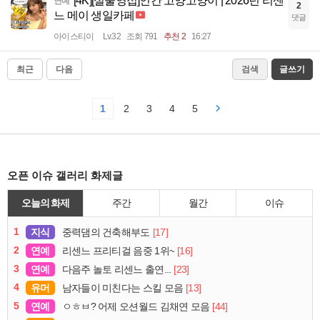
[4K][실물영접]인간 고양고양이 | 2026년 리센
연예
2
느 메이 생일카페
댓글
아이스티이
Lv.32
조회 791
추천 2
16:27
최근
다음
검색
글쓰기
1
2
3
4
5
오픈 이슈 갤러리 화제글
오늘의 화제
주간
월간
이슈
1
지식
[17]
중력댐의 건축해부도
2
연예
[16]
리센느 프리티걸 음중 1위~
3
연예
[23]
다음주 놀토 리센느 출연...
4
유머
[13]
남자들이 미친다는 스킬 모음
5
연예
[44]
ㅇㅎㅂ? 어제 오션월드 김채연 모음