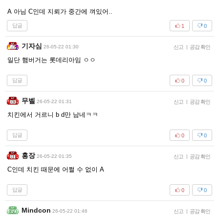
A 아님 C인데 지뢰가 중간에 껴있어..
답글
1
0
기자심
26-05-22 01:30
신고
|
공감 확인
일단 햄버거는 롯데리아임 ㅇㅇ
답글
0
0
무벨
26-05-22 01:31
신고
|
공감 확인
치킨에서 거르니 b d만 남네ㅋㅋ
답글
0
0
홍장
26-05-22 01:35
신고
|
공감 확인
C인데 치킨 때문에 어쩔 수 없이 A
답글
0
0
Mindcon
26-05-22 01:46
신고
|
공감 확인