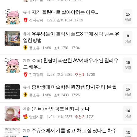
자기 꼴린대로 살아야하는 이유...
유머
15
댓글
전자팔찌
Lv.93
조회 1814
17:39
유부남들이 갤럭시 폴드8 구매 허락 받는 유
유머
8
일한방법
댓글
풀소유
Lv.86
조회 1781
17:34
ㅇㅎ) 친딸이 롸끈한 AV여배우가 된 할리우
계층
16
드 배우...
댓글
전자팔찌
Lv.93
조회 2989
추천 1
17:30
중학생때 미술학원 원장쌤 망사 팬티 본 썰
유머
16
댓글
풀소유
Lv.86
조회 2438
17:25
(ㅎㅂ) 하얀 핑크 비키니 눈나
계층
14
댓글
달섭지롱
Lv.94
조회 2327
추천 2
17:21
주유소에서 기름 넣고 차 고장 났다는 차주
계층
13