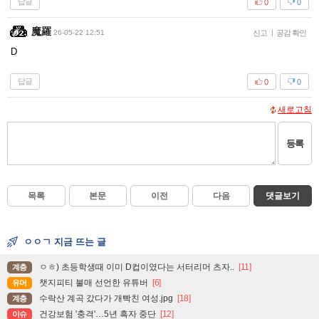
답글
0
0
魔羅
26-05-22 12:51
신고
|
공감 확인
D
답글
0
0
새로고침
등록
목록
본문
이전
다음
댓글보기
ㅇㅇㄱ 지금 뜨는 글
ㅇㅎ) 초등학생때 이미 D컵이였다는 서터리머 츠자..
[11]
계층
챗지피티 불매 선언한 유튜버
[6]
유머
수락산 계곡 갔다가 개빡친 여성.jpg
[18]
계층
건강보험 '충격'…5년 흑자 중단
[12]
이슈