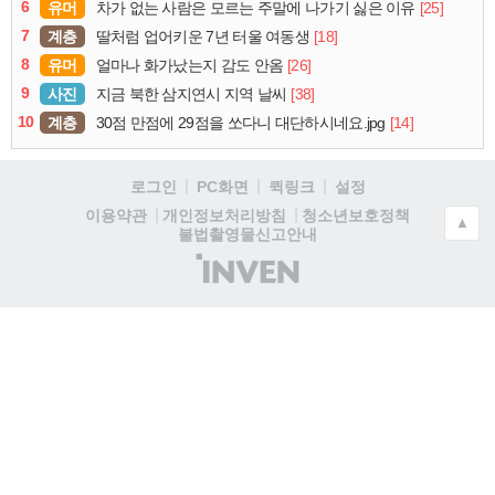
6
유머
[25]
차가 없는 사람은 모르는 주말에 나가기 싫은 이유
7
계층
[18]
딸처럼 업어키운 7년 터울 여동생
8
유머
[26]
얼마나 화가났는지 감도 안옴
9
사진
[38]
지금 북한 삼지연시 지역 날씨
10
계층
[14]
30점 만점에 29점을 쏘다니 대단하시네요.jpg
로그인
PC화면
퀵링크
설정
청소년보호정책
이용약관
개인정보처리방침
▲
불법촬영물신고안내
(주)
인
벤