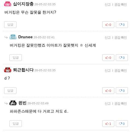
십이지장충
26-05-22 02:35
신고
|
공감 확인
버거킹은 무슨 잘못을 한거지?
답글
0
0
Drunee
26-05-22 02:41
신고
|
공감 확인
버거킹은 잘못안했죠 이마트가 잘못햇지 ㅎ 신세계
답글
0
0
퇴근합시다
26-05-22 02:35
신고
|
공감 확인
d ?
답글
0
0
윈빈
26-05-22 02:49
신고
|
공감 확인
파파존스때문에 다 거르고 저도 d..
답글
1
0