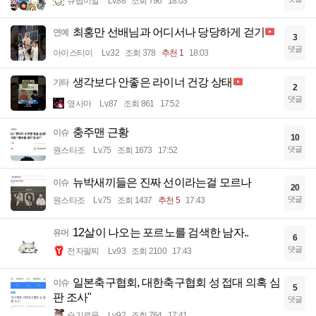
큐땁이알
Lv.88
조회 796
18:03
최홍만 선배님과 어디서나 당당하게 걷기
연예
3
댓글
아이스티이
Lv.32
조회 378
추천 1
18:03
생각보다 안좋은 라이너 건강 상태
기타
2
댓글
옆사마
Lv.87
조회 861
17:52
충주맨 근황
이슈
10
댓글
원스타조
Lv.75
조회 1673
17:52
뉴박새끼들은 진짜 선이라는걸 모르나
이슈
20
댓글
원스타조
Lv.75
조회 1437
추천 5
17:43
12살이 나오는 포르노를 검색한 남자..
유머
6
댓글
전자팔찌
Lv.93
조회 2100
17:43
일본축구협회, 대한축구협회 성 접대 의혹 심
이슈
5
판 조사"
댓글
슬기로움
Lv.92
조회 764
17:41