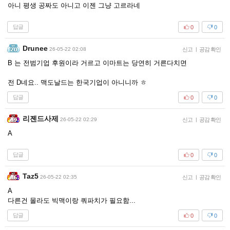
아니 평생 공짜도 아니고 이젠 그냥 고르라네
답글
0
0
Drunee
26-05-22 02:08
신고
|
공감 확인
B 는 전범기업 후원이라 거르고 이마트는 당연히 거른다치면
전 D네요.. 맥도날드는 한국기업이 아니니까 ㅎ
답글
0
0
리젠드사제
26-05-22 02:29
신고
|
공감 확인
A
답글
0
0
Taz5
26-05-22 02:35
신고
|
공감 확인
A
다른건 몰라도 빅맥이랑 쿼파치가 필요함...
답글
0
0