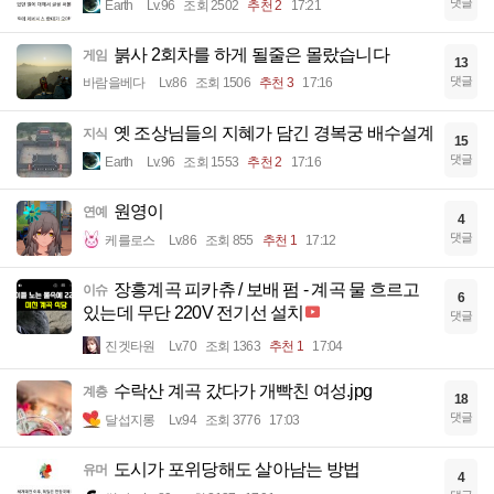
댓글
Earth
Lv.96
조회 2502
추천 2
17:21
붉사 2회차를 하게 될줄은 몰랐습니다
게임
13
댓글
바람을베다
Lv.86
조회 1506
추천 3
17:16
옛 조상님들의 지혜가 담긴 경복궁 배수설계
지식
15
댓글
Earth
Lv.96
조회 1553
추천 2
17:16
원영이
연예
4
댓글
케를로스
Lv.86
조회 855
추천 1
17:12
장흥계곡 피카츄 / 보배 펌 - 계곡 물 흐르고
이슈
6
있는데 무단 220V 전기선 설치
댓글
진겟타원
Lv.70
조회 1363
추천 1
17:04
수락산 계곡 갔다가 개빡친 여성.jpg
계층
18
댓글
달섭지롱
Lv.94
조회 3776
17:03
도시가 포위당해도 살아남는 방법
유머
4