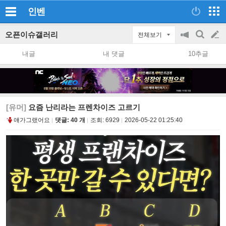
인벤
오픈이슈갤러리
전체보기
공
검
글
지
색
내글
내 댓글
10추글
on/off
쓰
기
[유머]
요즘 난리라는 프렌차이즈 고르기
얘가그랬어요
댓글: 40 개
조회:
6929
2026-05-22 01:25:40