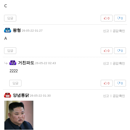
C
답글
0
0
퐝형
26-05-22 01:27
신고
|
공감 확인
A
답글
0
0
거친파도
26-05-22 02:43
신고
|
공감 확인
2222
답글
0
0
양념통닭
26-05-22 01:30
신고
|
공감 확인