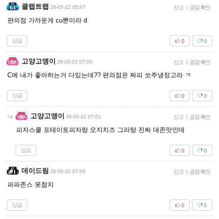
클랩트랩
26-05-22 05:47
신고
|
공감 확인
퍈의점 가까운게 cu뿐이라 d
답글
0
0
고양고앵이
26-05-22 07:00
신고
|
공감 확인
C에 내가 좋아하는거 다있는데?? 편의점은 짜피 쏘주냉장고라 ㅋ
답글
0
0
고양고앵이
26-05-22 07:01
신고
|
공감 확인
피자스쿨 포테이토피자랑 오지치즈 그라탕 진짜 대존맛인데
답글
0
0
데이드림
26-05-22 07:06
신고
|
공감 확인
파파존스 못참지
답글
0
0