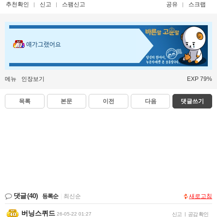
추천확인
신고
스팸신고
공유
스크랩
얘가그랬어요
메뉴
인장보기
EXP 79%
목록
본문
이전
다음
댓글쓰기
댓글
(40)
등록순
|
최신순
새로고침
버닝스퀴드
26-05-22 01:27
신고
|
공감 확인