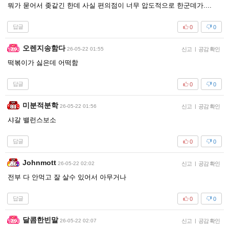
뭐가 묻어서 좆같긴 한데 사실 편의점이 너무 압도적으로 한군데가....
답글
0
0
오렌지송함다
26-05-22 01:55
신고
|
공감 확인
떡볶이가 싫은데 어떡함
답글
0
0
미분적분학
26-05-22 01:56
신고
|
공감 확인
샤갈 밸런스보소
답글
0
0
Johnmott
26-05-22 02:02
신고
|
공감 확인
전부 다 안먹고 잘 살수 있어서 아무거나
답글
0
0
달콤한빈말
26-05-22 02:07
신고
|
공감 확인