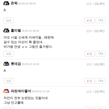
존윅
26-05-22 08:04
신고
|
공감 확인
A
답글
0
0
홀리벨
26-05-22 09:06
신고
|
공감 확인
아오 시발 신세계 이새끼들...때문에
갈수 있는 타선이 확 줄었네...
버거왕 안녕 ㅠㅠ 그동안 즐거웠다.
답글
0
0
롯데검
26-05-22 12:09
신고
|
공감 확인
A
답글
0
0
파란색이좋아
26-05-22 12:28
신고
|
공감 확인
치킨이 전부 논란있는 것들이네
그냥 안고를래