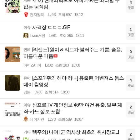
ㅇㅎ) 현대의학으로 아직 가짜는 따라할 수
계층
4
없는 움직임.
댓글
전자팔찌
Lv.93
조회 697
18:12
사격장 ㄷㄷㄷ.GIF
이슈
1
댓글
Inven서현
Lv.81
조회 395
18:11
[리센느] 원이 & 리브가 불러주는 기쁨, 슬픔,
연예
0
아름다운 마음
댓글
아이스티이
Lv.32
조회 203
18:08
[스포? 주의 해야 하나] 유출된 어벤져스 둠스
유머
4
데이 촬영장
댓글
멤논
Lv.80
조회 514
18:08
삼프로TV 개인정보 46만 여건 유출. 일부 계
이슈
2
좌-카드 정보 포함
댓글
레이키얀
Lv.73
조회 589
18:07
빽주의) 나여! 군 역사상 최초의 취사장교..!
기타
2
댓글