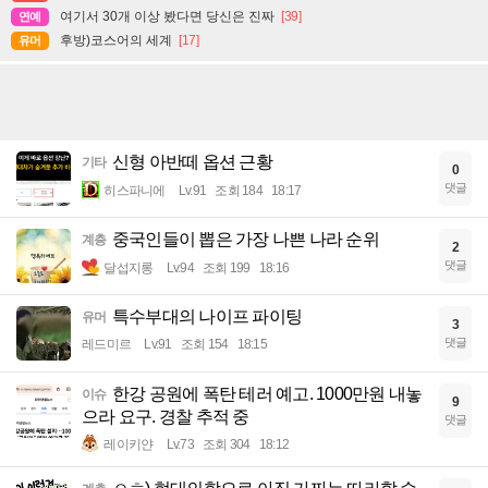
여기서 30개 이상 봤다면 당신은 진짜
[39]
연예
후방)코스어의 세계
[17]
유머
신형 아반떼 옵션 근황
기타
0
댓글
히스파니에
Lv.91
조회 184
18:17
중국인들이 뽑은 가장 나쁜 나라 순위
계층
2
댓글
달섭지롱
Lv.94
조회 199
18:16
특수부대의 나이프 파이팅
유머
3
댓글
레드미르
Lv.91
조회 154
18:15
한강 공원에 폭탄 테러 예고. 1000만원 내놓
이슈
9
으라 요구. 경찰 추적 중
댓글
레이키얀
Lv.73
조회 304
18:12