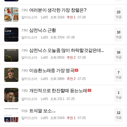
여러분이 생각한 가장 창렬은?
기타
23
댓글
알카드소마
Lv.85
조회 3166
추천 1
07-28
삼전닉스 근황
기타
10
댓글
알카드소마
Lv.85
조회 3704
07-28
삼전닉스 오늘좀 많이 하락할것같은데...
기타
16
댓글
알카드소마
Lv.85
조회 8556
추천 2
07-28
이승환노래중 가장 명곡
기타
7
댓글
알카드소마
Lv.85
조회 2896
추천 2
07-25
개인적으로 한잔할때 듣는노래
기타
1
댓글
알카드소마
Lv.85
조회 2311
07-25
트석열 보소....
이슈
12
댓글
알카드소마
Lv.85
조회 5349
추천 1
07-25