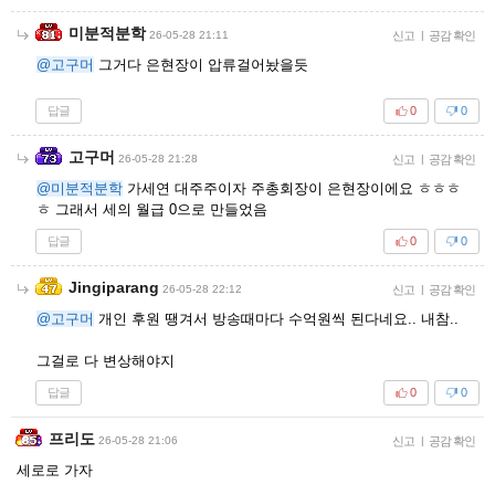
미분적분학
26-05-28 21:11
신고
|
공감 확인
@고구머
그거다 은현장이 압류걸어놨을듯
답글
0
0
고구머
26-05-28 21:28
신고
|
공감 확인
@미분적분학
가세연 대주주이자 주총회장이 은현장이에요 ㅎㅎㅎ
ㅎ 그래서 세의 월급 0으로 만들었음
답글
0
0
Jingiparang
26-05-28 22:12
신고
|
공감 확인
@고구머
개인 후원 땡겨서 방송때마다 수억원씩 된다네요.. 내참..
그걸로 다 변상해야지
답글
0
0
프리도
26-05-28 21:06
신고
|
공감 확인
세로로 가자