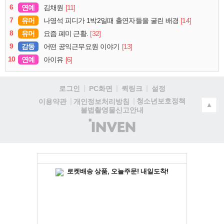
6
연예
[11]
김채원
7
유머
[14]
나영석 피디가 1박2일때 출연자들을 굴린 배경
8
유머
[32]
요즘 폐미 근황.
9
감동
[13]
어떤 공익근무요원 이야기
10
연예
[6]
아이유
로그인
PC화면
퀵링크
설정
청소년보호정책
이용약관
개인정보처리방침
▲
불법촬영물신고안내
(주)
인
벤