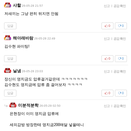
샤할
26-05-28 21:57
신고
|
공감 확인
저새끼는 그냥 편히 뒤지면 안됨
답글
0
0
해아래바람
26-05-28 22:49
신고
|
공감 확인
김수현 파이팅!
답글
0
0
닐냄
26-05-28 23:03
신고
|
공감 확인
장신이 영치금도 압류걸거같은데 ㅋㅋㅋㅋㅋㅋㅋ
김수현도 영치금에 압류 좀 걸어보자 ㅋㅋㅋㅋ
답글
0
0
미분적분학
26-05-29 02:50
신고
|
공감 확인
은현장이 이미 영치금 압류에
세의감방 방장한테 영치금200매달 넣을테니