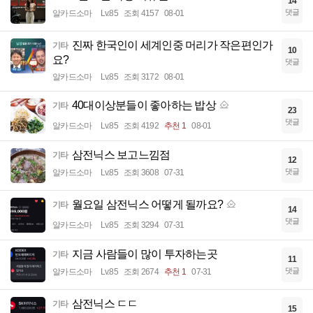
14
댓글
알카드소마
Lv.85
조회 4157
08-01
진짜 한국인이 세계인중 머리가 작은편인가
기타
10
요?
댓글
알카드소마
Lv.85
조회 3172
08-01
40대이상분들이 좋아하는 밥상
기타
23
댓글
알카드소마
Lv.85
조회 4192
추천 1
08-01
삼전닉스 보고느낌점
기타
12
댓글
알카드소마
Lv.85
조회 3608
07-31
월요일 삼전닉스 어떻게 될까요?
기타
14
댓글
알카드소마
Lv.85
조회 3294
07-31
지금 사람들이 많이 투자하는곳
기타
11
댓글
알카드소마
Lv.85
조회 2674
추천 1
07-31
삼전닉스 ㄷㄷ
기타
15