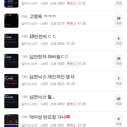
댓글
알카드소마
Lv.85
조회 3393
추천 2
07-31
고영욱 ㅋㅋㅋ
이슈
19
댓글
알카드소마
Lv.85
조회 3278
추천 2
07-30
18만전자 ㄷㄷ
기타
5
댓글
알카드소마
Lv.85
조회 2924
07-29
십만전자 와버림ㄷㄷ
기타
35
댓글
알카드소마
Lv.85
조회 7636
추천 1
07-29
삼전닉스 개인적인 생각
기타
7
댓글
알카드소마
Lv.85
조회 3615
07-29
삼전닉스 헐...
기타
20
댓글
알카드소마
Lv.85
조회 4850
추천 1
07-29
악마성 반요정 가사
기타
0
댓글
알카드소마
Lv.85
조회 1391
추천 1
07-28