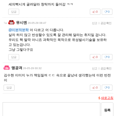
세의빡시게 굴려달라 청탁까지 들어감 ㅋㅋ
답글
0
0
뮤시엔
26-05-29 08:47
신고
|
공감 확인
@미분적분학
아 다르고 어 다릅니다.
살자 하지 않고 반성할수 있도록 잘 관리해 달라는 취지일 겁니다.
우리도 핵 딸깍 아니죠 과학적인 목적으로 위성발사기술을 보유하
고 있는겁니다.
그냥 그렇다구요
답글
0
0
맹공격
26-05-29 00:32
신고
|
공감 확인
김수현 이미지 누가 책임질꺼 ㄷㄷ 속으로 끝났네 생각했는데 이런 반전
이
답글
0
0
새로고침
등록