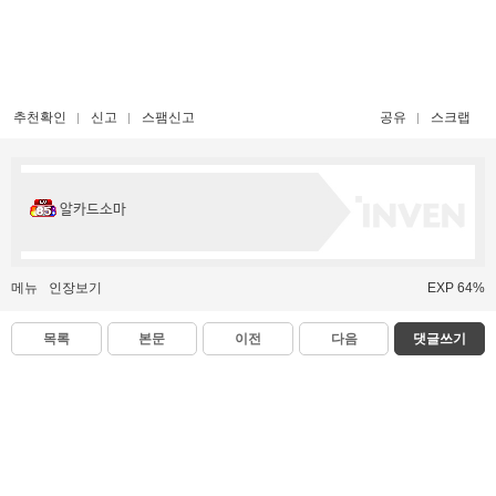
추천확인
신고
스팸신고
공유
스크랩
알카드소마
메뉴
인장보기
EXP 64%
목록
본문
이전
다음
댓글쓰기