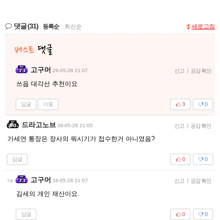
댓글
(31)
등록순
|
최신순
새로고침
고구머
26-05-28 21:07
신고
|
공감 확인
쓰읍 대각선 추천이요
답글
이동
3
0
드라고노브
26-05-28 21:05
신고
|
공감 확인
가세연 통장은 장사의 뭐시기가 접수한거 아니였음?
답글
0
0
고구머
26-05-28 21:07
신고
|
공감 확인
김세의 개인 재산이요.
답글
0
0