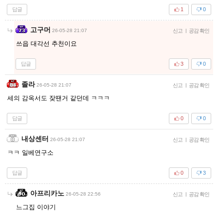
답글
1
0
고구머
26-05-28 21:07
신고
|
공감 확인
쓰읍 대각선 추천이요
답글
3
0
졸라
26-05-28 21:07
신고
|
공감 확인
세의 감옥서도 잦땐거 같던데 ㅋㅋㅋ
답글
0
0
내상센터
26-05-28 21:07
신고
|
공감 확인
ㅋㅋ 일베연구소
답글
0
3
아프리카노
26-05-28 22:56
신고
|
공감 확인
느그집 이야기