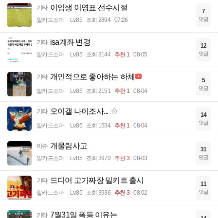
이임생 이영표 선수시절
기타
7
댓글
알카드소마
Lv.85
조회 2894
07:26
isa계좌 변경
기타
12
댓글
알카드소마
Lv.85
조회 3144
추천 1
08-05
개인적으로 좋아하는 하체
기타
5
댓글
알카드소마
Lv.85
조회 2151
추천 1
08-04
오이갤 나이조사...
기타
14
댓글
알카드소마
Lv.85
조회 1534
추천 1
08-04
개물림사고
이슈
31
댓글
알카드소마
Lv.85
조회 3970
추천 3
08-03
드디어 고기짜장 밀키트 출시
기타
11
댓글
알카드소마
Lv.85
조회 3936
추천 3
08-02
7월31일 폭등 이유는
기타