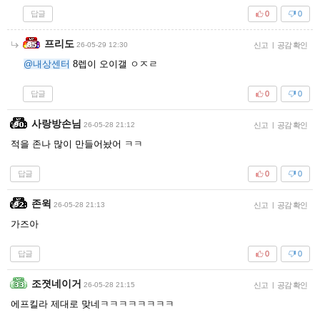
답글
0
0
프리도
26-05-29 12:30
신고
|
공감 확인
@내상센터
8렙이 오이갤 ㅇㅈㄹ
답글
0
0
사랑방손님
26-05-28 21:12
신고
|
공감 확인
적을 존나 많이 만들어놨어 ㅋㅋ
답글
0
0
존윅
26-05-28 21:13
신고
|
공감 확인
가즈아
답글
0
0
조졋네이거
26-05-28 21:15
신고
|
공감 확인
에프킬라 제대로 맞네ㅋㅋㅋㅋㅋㅋㅋㅋ