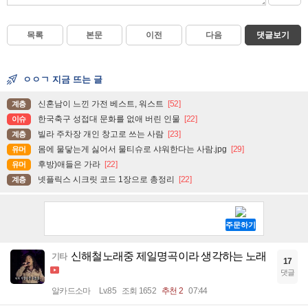
목록
본문
이전
다음
댓글보기
ㅇㅇㄱ 지금 뜨는 글
신혼남이 느낀 가전 베스트, 워스트
[52]
계층
한국축구 성접대 문화를 없애 버린 인물
[22]
이슈
빌라 주차장 개인 창고로 쓰는 사람
[23]
계층
몸에 물닿는게 싫어서 물티슈로 샤워한다는 사람.jpg
[29]
유머
후방)애들은 가라
[22]
유머
넷플릭스 시크릿 코드 1장으로 총정리
[22]
계층
신해철노래중 제일명곡이라 생각하는 노래
기타
17
댓글
알카드소마
Lv.85
조회 1652
추천 2
07:44