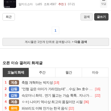
댓글
알카드소마
Lv.85
조회 4587
추천 1
07-21
최근
검색
글쓰기
1
게시물은 1만개 단위로 검색됩니다. >
다음 검색
오픈 이슈 갤러리 화제글
오늘의 화제
주간
월간
이슈
1
계층
[18]
축협 개혁하는 박지성
2
감동
[16]
“인형 같은 아이가 가라앉는데”…수심 3m 호수 뛰어든 60대 의인
3
감동
[22]
슥오더니 촤악.. 연기 뚫고는 가슴 툭툭.. 지나가던 아재의 정체
4
계층
[36]
ㅇㅎ) 나이키 역사상 최고의 품질이던 시절
5
유머
[22]
파브리도 이해 안가는 한국 음식