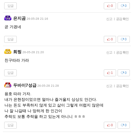
답글
0
0
은지곰
26-05-28 21:16
신고
|
공감 확인
곧 가겠네
답글
0
0
희찡
26-05-28 21:20
신고
|
공감 확인
친구따라 가라
답글
1
0
두바이7성급
26-05-28 21:28
신고
|
공감 확인
용호 따라 가자.
내가 은현장이었으면 얼마나 즐거울지 상상도 안간다.
나는 돈도 부족하지 않게 있고 삶이 그렇게 어렵지 않은데
나 잘 나갈때 나 망하게 한 인간이
추락도 보통 추락을 하고 있는게 아니니 ㅎㅎㅎ
답글
0
0