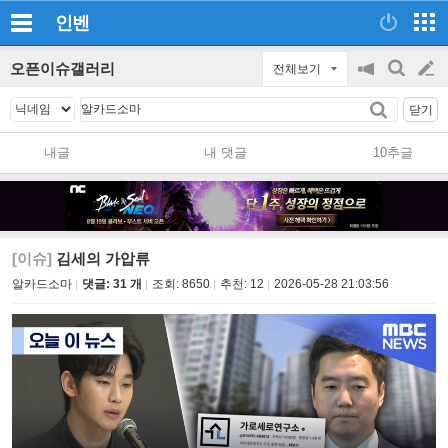
인벤
오픈이슈갤러리
전체보기
공
검
글
지
색
닫기
on/off
쓰
내글
내 댓글
10추글
기
[이슈]
김세의 가압류
알카드소마
댓글: 31 개
조회:
8650
추천:
12
2026-05-28 21:03:56