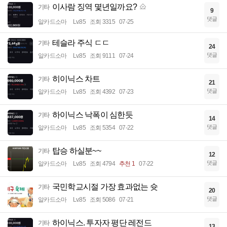
이사람 징역 몇년일까요?
기타
9
댓글
알카드소마
Lv.85
조회 3315
07-25
테슬라 주식 ㄷㄷ
기타
24
댓글
알카드소마
Lv.85
조회 9111
07-24
히이닉스 차트
기타
21
댓글
알카드소마
Lv.85
조회 4392
07-23
하이닉스 낙폭이 심한듯
기타
14
댓글
알카드소마
Lv.85
조회 5354
07-22
탑승 하실분~~
기타
12
댓글
알카드소마
Lv.85
조회 4794
추천 1
07-22
국민학교시절 가장 효과없는 슛
기타
20
댓글
알카드소마
Lv.85
조회 5086
07-21
하이닉스. 투자자 평단 레전드
기타
13