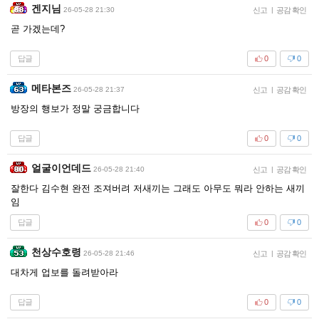
겐지님
26-05-28 21:30
신고
|
공감 확인
곧 가겠는데?
답글
0
0
메타본즈
26-05-28 21:37
신고
|
공감 확인
방장의 행보가 정말 궁금합니다
답글
0
0
얼굴이언데드
26-05-28 21:40
신고
|
공감 확인
잘한다 김수현 완전 조져버려 저새끼는 그래도 아무도 뭐라 안하는 새끼
임
답글
0
0
천상수호령
26-05-28 21:46
신고
|
공감 확인
대차게 업보를 돌려받아라
답글
0
0