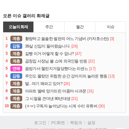
오픈 이슈 갤러리 화제글
오늘의 화제
주간
월간
이슈
1
계층
[3]
황량하고 쓸쓸한 벌판의 어느 기념비 (카자흐스탄)
2
감동
[26]
39살 신입이 들어왔습니다.
3
계층
[47]
길빵 이거 어떻게 할 수 없나?
4
계층
[22]
곱창집 사장님 불 쇼에 외국인들 반응
5
연예
[17]
음방가서 챌린지거절당했다는 리센느
6
감동
[13]
주인도 몰랐던 위험한 순간 강아지의 놀라운 행동
7
계층
[26]
딸...여기 왜파고 있어?
8
계층
[31]
아파트 엘베 망가뜨린 아줌마 사과문
9
계층
[31]
그 시절을 견뎌낸 80년대생
10
계층
[30]
(ㅎㅂ) 구독자 늘어났다는 시계 수리 유튜버
로그인
PC화면
퀵링크
설정