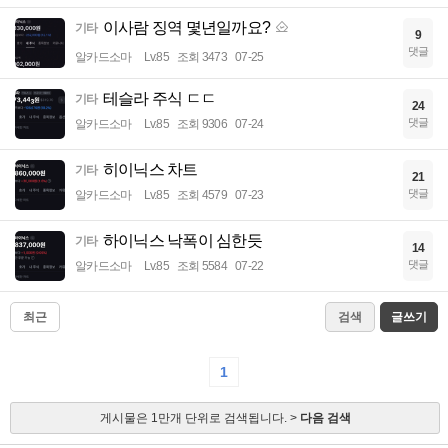
이사람 징역 몇년일까요?
기타
9
댓글
알카드소마
Lv.85
조회 3473
07-25
테슬라 주식 ㄷㄷ
기타
24
댓글
알카드소마
Lv.85
조회 9306
07-24
히이닉스 차트
기타
21
댓글
알카드소마
Lv.85
조회 4579
07-23
하이닉스 낙폭이 심한듯
기타
14
댓글
알카드소마
Lv.85
조회 5584
07-22
최근
검색
글쓰기
1
게시물은 1만개 단위로 검색됩니다. >
다음 검색