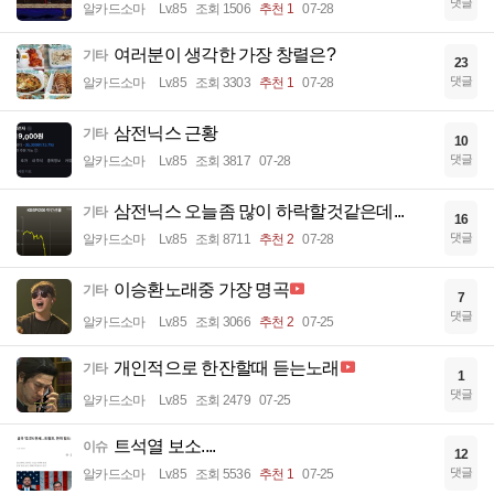
댓글
알카드소마
Lv.85
조회 1506
추천 1
07-28
여러분이 생각한 가장 창렬은?
기타
23
댓글
알카드소마
Lv.85
조회 3303
추천 1
07-28
삼전닉스 근황
기타
10
댓글
알카드소마
Lv.85
조회 3817
07-28
삼전닉스 오늘좀 많이 하락할것같은데...
기타
16
댓글
알카드소마
Lv.85
조회 8711
추천 2
07-28
이승환노래중 가장 명곡
기타
7
댓글
알카드소마
Lv.85
조회 3066
추천 2
07-25
개인적으로 한잔할때 듣는노래
기타
1
댓글
알카드소마
Lv.85
조회 2479
07-25
트석열 보소....
이슈
12
댓글
알카드소마
Lv.85
조회 5536
추천 1
07-25