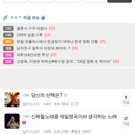
ㅇㅇㄱ 지금 뜨는 글
결혼식 구두 대참사
[25]
기타
150억 당첨 이후
[23]
기타
유럽 넷플릭스에서 뜬금없이 대박난 한국 영화 근황
[25]
유머
남자친구 말투가 이런데 헤어져..?
[18]
계층
곽튜브&안보현 투샷
[23]
연예
고영욱, 이번엔 박하선♥류수영 공격…"19금 영화 또 찍어라"
[30]
연예
당신의 선택은?
기타
8
댓글
알카드소마
Lv.85
조회 1910
11:27
신해철노래중 제일명곡이라 생각하는 노래
기타
17
댓글
알카드소마
Lv.85
조회 2796
추천 2
08-07