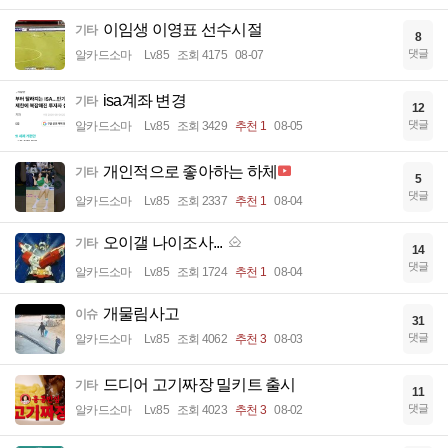
이임생 이영표 선수시절
기타
8
댓글
알카드소마
Lv.85
조회 4175
08-07
isa계좌 변경
기타
12
댓글
알카드소마
Lv.85
조회 3429
추천 1
08-05
개인적으로 좋아하는 하체
기타
5
댓글
알카드소마
Lv.85
조회 2337
추천 1
08-04
오이갤 나이조사...
기타
14
댓글
알카드소마
Lv.85
조회 1724
추천 1
08-04
개물림사고
이슈
31
댓글
알카드소마
Lv.85
조회 4062
추천 3
08-03
드디어 고기짜장 밀키트 출시
기타
11
댓글
알카드소마
Lv.85
조회 4023
추천 3
08-02