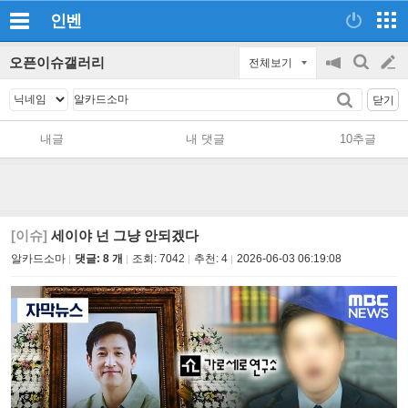
인벤
오픈이슈갤러리
전체보기
공
검
글
지
색
닫기
on/off
쓰
내글
내 댓글
10추글
기
[이슈]
세이야 넌 그냥 안되겠다
알카드소마
댓글: 8 개
조회:
7042
추천:
4
2026-06-03 06:19:08