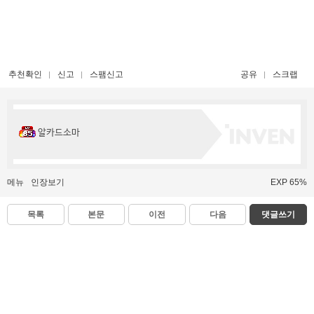
추천확인
신고
스팸신고
공유
스크랩
알카드소마
메뉴
인장보기
EXP 65%
목록
본문
이전
다음
댓글쓰기