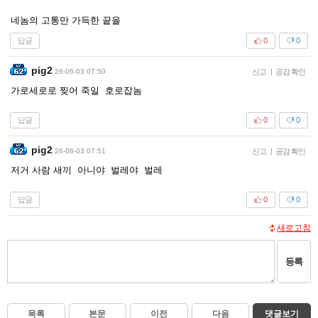
네놈의 고통만 가득한 끝을
답글
0
0
pig2
26-06-03 07:50
신고
|
공감 확인
가로세로로 찢어 죽일 호로잡놈
답글
0
0
pig2
26-06-03 07:51
신고
|
공감 확인
저거 사람 새끼 아니야 벌레야 벌레
답글
0
0
새로고침
등록
목록
본문
이전
다음
댓글보기