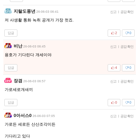
지랄도풍년
26-06-03 06:41
신고
|
공감 확인
저 사생활 통화 녹취 공개가 가장 컷죠.
답글
2
0
비난
26-06-03 06:45
신고
|
공감 확인
용호가 기다린다 개세이야
답글
4
0
장겸
26-06-03 06:57
신고
|
공감 확인
가로세로개새끼
답글
0
0
0아서스0
26-06-03 07:05
신고
|
공감 확인
가로든 세로든 산산조각이든
기다리고 있다