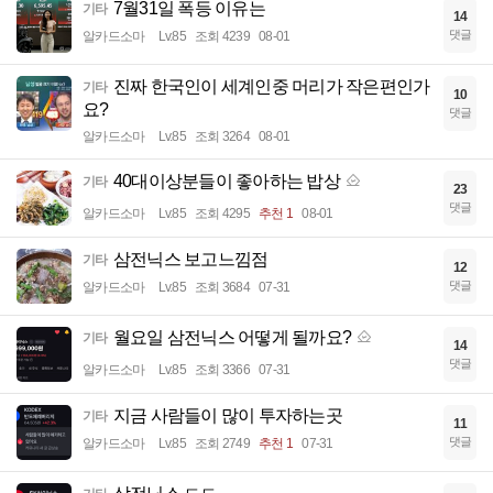
7월31일 폭등 이유는
기타
14
댓글
알카드소마
Lv.85
조회 4239
08-01
진짜 한국인이 세계인중 머리가 작은편인가
기타
10
요?
댓글
알카드소마
Lv.85
조회 3264
08-01
40대이상분들이 좋아하는 밥상
기타
23
댓글
알카드소마
Lv.85
조회 4295
추천 1
08-01
삼전닉스 보고느낌점
기타
12
댓글
알카드소마
Lv.85
조회 3684
07-31
월요일 삼전닉스 어떻게 될까요?
기타
14
댓글
알카드소마
Lv.85
조회 3366
07-31
지금 사람들이 많이 투자하는곳
기타
11
댓글
알카드소마
Lv.85
조회 2749
추천 1
07-31