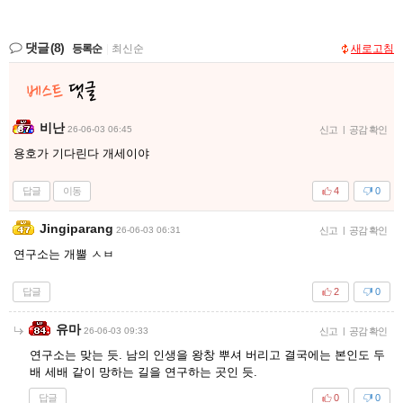
댓글
(8)
등록순
|
최신순
새로고침
비난
26-06-03 06:45
신고
|
공감 확인
용호가 기다린다 개세이야
답글
이동
4
0
Jingiparang
26-06-03 06:31
신고
|
공감 확인
연구소는 개뿔 ㅅㅂ
답글
2
0
유마
26-06-03 09:33
신고
|
공감 확인
연구소는 맞는 듯. 남의 인생을 왕창 뿌셔 버리고 결국에는 본인도 두
배 세배 같이 망하는 길을 연구하는 곳인 듯.
답글
0
0