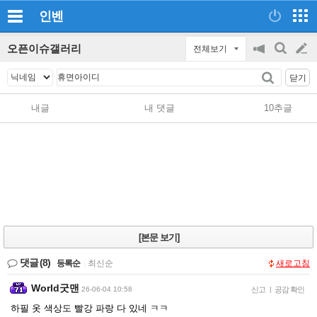
인벤
오픈이슈갤러리
전체보기
공
검
글
지
색
닫기
on/off
쓰
내글
내 댓글
10추글
기
[본문 보기]
댓글
(8)
등록순
|
최신순
새로고침
World굿맨
26-06-04 10:58
신고
|
공감 확인
하필 옷 색상도 빨강 파랑 다 있네 ㅋㅋ