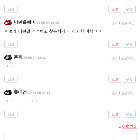
답글
0
0
낭만올빼미
26-06-04 11:09
신고
|
공감 확인
어떻게 이런걸 기억하고 찾는지가 더 신기함 이제ㅋㅋ
답글
0
0
존윅
26-06-04 12:41
신고
|
공감 확인
ㅋㅋㅋ
답글
0
0
롯데검
26-06-05 05:18
신고
|
공감 확인
ㅋㅋㅋㅋㅋㅋㅋㅋ
답글
0
0
새로고침