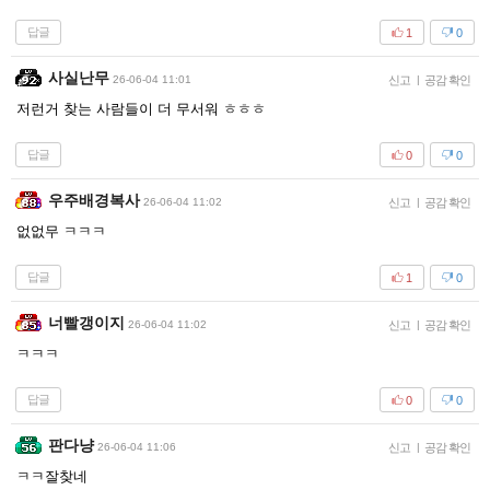
답글
1
0
사실난무
26-06-04 11:01
신고
|
공감 확인
저런거 찾는 사람들이 더 무서워 ㅎㅎㅎ
답글
0
0
우주배경복사
26-06-04 11:02
신고
|
공감 확인
없없무 ㅋㅋㅋ
답글
1
0
너빨갱이지
26-06-04 11:02
신고
|
공감 확인
ㅋㅋㅋ
답글
0
0
판다냥
26-06-04 11:06
신고
|
공감 확인
ㅋㅋ잘찾네