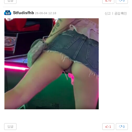
답글
0
0
Stfudisfhb
26-06-04 12:18
신고
|
공감 확인
답글
1
0