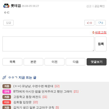
롯데검
26-06-05 06:27
신고
|
공감 확인
ㅇㄷ
답글
0
0
새로고침
등록
목록
본문
이전
다음
댓글보기
ㅇㅇㄱ 지금 뜨는 글
(ㅎㅂ) 뀨냥냥, 수련수련 해운대
[12]
계층
BTS에게 아시안 팝을 던져주려고 했던 그래미
[21]
연예
고등학교 동창 레전드
[11]
계층
김희철 입장문
[22]
이슈
갑자기 생긴 일본 고교야구 규칙
[5]
계층