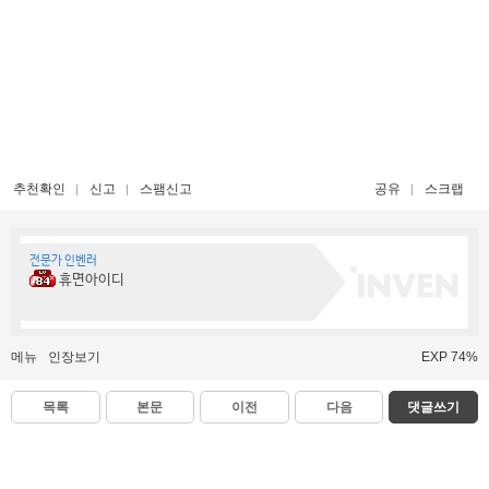
추천확인
신고
스팸신고
공유
스크랩
전문가 인벤러
휴면아이디
메뉴
인장보기
EXP 74%
목록
본문
이전
다음
댓글쓰기