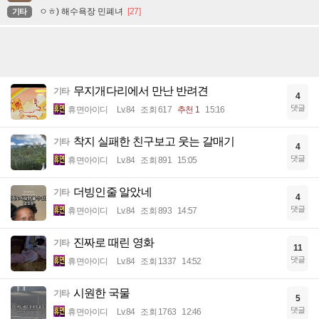
ㅇㅎ) 해수욕장 민폐녀
[27]
기타
무지개다리에서 만난 반려견
기타
4
댓글
휴면아이디
Lv.84
조회 617
추천 1
15:16
착지 실패한 친구보고 웃는 갈매기
기타
4
댓글
휴면아이디
Lv.84
조회 891
15:05
더빙인줄 알았네
기타
4
댓글
휴면아이디
Lv.84
조회 893
14:57
진짜로 때린 영화
기타
11
댓글
휴면아이디
Lv.84
조회 1337
14:52
시원한 국물
기타
5
댓글
휴면아이디
Lv.84
조회 1763
12:46