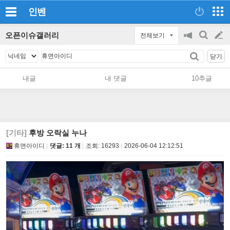
인벤
오픈이슈갤러리
전체보기
공
검
글
지
색
닫기
on/off
쓰
내글
내 댓글
10추글
기
[기타]
후방 오락실 누나
휴면아이디
댓글: 11 개
조회:
16293
2026-06-04 12:12:51