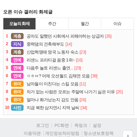
오픈 이슈 갤러리 화제글
오늘의 화제
주간
월간
이슈
1
계층
[26]
공자도 말했던 사회에서 피해야하는 상급자
2
지식
[14]
중력댐의 건축해부도
3
계층
[23]
산업혁명때 영국 노동자 숙소
4
연예
[16]
리센느 프리티걸 음중 1위~
5
연예
[23]
다음주 놀토 리센느 출연...
6
연예
[38]
ㅇㅎㅂ? 어제 오션월드 김채연 모음
7
유머
[11]
남자들이 미친다는 스킬 모음
8
유머
[25]
차가 없는 사람은 모르는 주말에 나가기 싫은 이유
9
유머
[26]
얼마나 화가났는지 감도 안옴
10
사진
[34]
지금 북한 삼지연시 지역 날씨
로그인
PC화면
퀵링크
설정
청소년보호정책
이용약관
개인정보처리방침
▲