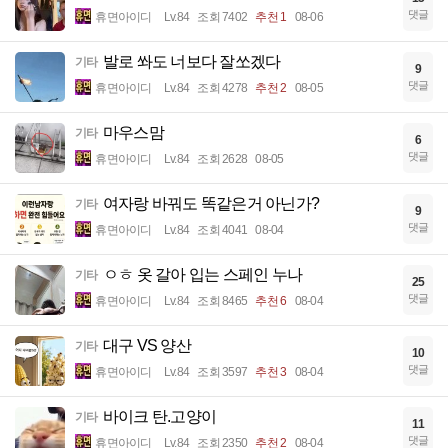
댓글
휴면아이디
Lv.84
조회 7402
추천 1
08-06
발로 쏴도 너보다 잘쏘겠다
기타
9
댓글
휴면아이디
Lv.84
조회 4278
추천 2
08-05
마우스맘
기타
6
댓글
휴면아이디
Lv.84
조회 2628
08-05
여자랑 바꿔도 똑같은거 아닌가?
기타
9
댓글
휴면아이디
Lv.84
조회 4041
08-04
ㅇㅎ 옷 갈아 입는 스페인 누나
기타
25
댓글
휴면아이디
Lv.84
조회 8465
추천 6
08-04
대구 VS 양산
기타
10
댓글
휴면아이디
Lv.84
조회 3597
추천 3
08-04
바이크 탄.고양이
기타
11
댓글
휴면아이디
Lv.84
조회 2350
추천 2
08-04