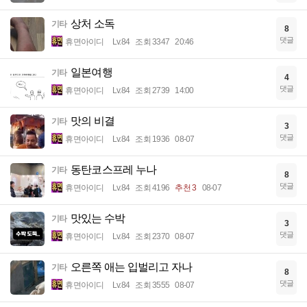
상처 소독
기타
8
댓글
휴면아이디
Lv.84
조회 3347
20:46
일본여행
기타
4
댓글
휴면아이디
Lv.84
조회 2739
14:00
맛의 비결
기타
3
댓글
휴면아이디
Lv.84
조회 1936
08-07
동탄코스프레 누나
기타
8
댓글
휴면아이디
Lv.84
조회 4196
추천 3
08-07
맛있는 수박
기타
3
댓글
휴면아이디
Lv.84
조회 2370
08-07
오른쪽 애는 입벌리고 자나
기타
8
댓글
휴면아이디
Lv.84
조회 3555
08-07