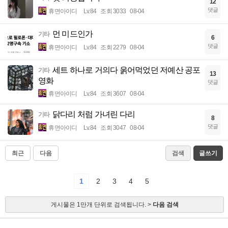
12
댓글
휴면아이디
Lv.84
조회 3033
08-04
먼 미드인가
기타
6
댓글
휴면아이디
Lv.84
조회 2279
08-04
세트 하나로 거의다 욹어먹었던 저예산 공포
기타
13
영화
댓글
휴면아이디
Lv.84
조회 3607
08-04
닭다리 처럼 가녀린 다리
기타
8
댓글
휴면아이디
Lv.84
조회 3047
08-04
최근
다음
검색
글쓰기
1
2
3
4
5
게시물은 1만개 단위로 검색됩니다. >
다음 검색