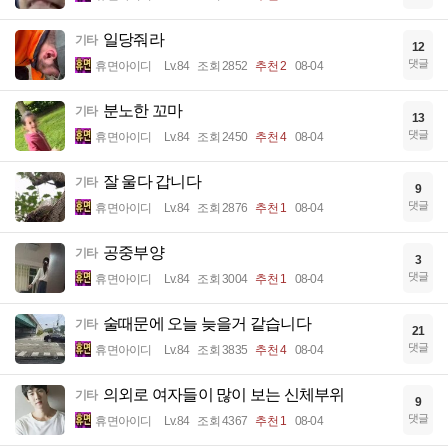
일당줘라
기타
12
댓글
휴면아이디
Lv.84
조회 2852
추천 2
08-04
분노한 꼬마
기타
13
댓글
휴면아이디
Lv.84
조회 2450
추천 4
08-04
잘 울다 갑니다
기타
9
댓글
휴면아이디
Lv.84
조회 2876
추천 1
08-04
공중부양
기타
3
댓글
휴면아이디
Lv.84
조회 3004
추천 1
08-04
술때문에 오늘 늦을거 같습니다
기타
21
댓글
휴면아이디
Lv.84
조회 3835
추천 4
08-04
의외로 여자들이 많이 보는 신체부위
기타
9
댓글
휴면아이디
Lv.84
조회 4367
추천 1
08-04