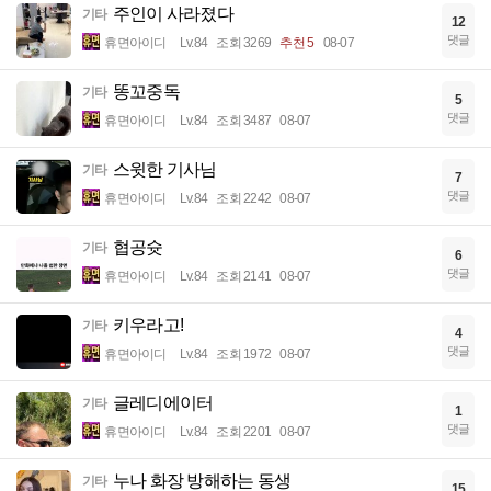
주인이 사라졌다
기타
12
댓글
휴면아이디
Lv.84
조회 3269
추천 5
08-07
똥꼬중독
기타
5
댓글
휴면아이디
Lv.84
조회 3487
08-07
스윗한 기사님
기타
7
댓글
휴면아이디
Lv.84
조회 2242
08-07
협공슛
기타
6
댓글
휴면아이디
Lv.84
조회 2141
08-07
키우라고!
기타
4
댓글
휴면아이디
Lv.84
조회 1972
08-07
글레디에이터
기타
1
댓글
휴면아이디
Lv.84
조회 2201
08-07
누나 화장 방해하는 동생
기타
15