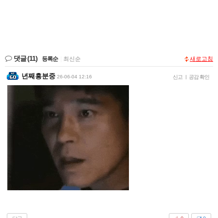
댓글
(11)
등록순
|
최신순
새로고침
년째흥분중
26-06-04 12:16
신고
|
공감 확인