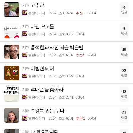
고추밭
기타
6
댓글
휴면아이디
Lv.84
조회 2287
추천 1
08-04
바뀐 로고들
기타
9
댓글
휴면아이디
Lv.84
조회 3017
08-04
홍석천과 사진 찍은 박은빈
기타
19
댓글
휴면아이디
Lv.84
조회 6007
추천 5
08-04
비빔면 티어
기타
32
댓글
휴면아이디
Lv.84
조회 3022
08-04
휴대폰을 찾아라
기타
12
댓글
휴면아이디
Lv.84
조회 2841
08-04
수영복 입는 누나
기타
21
댓글
휴면아이디
Lv.84
조회 6181
추천 1
08-04
앗 죄송합니다
기타